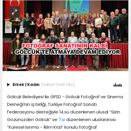
Erkek
|
Kadın
(Haberi Sesli Oku)
Gölcük Belediyesi ile GFSD - Gölcük Fotoğraf ve Sinema
Derneği’nin iş birliği, Türkiye Fotoğraf Sanatı
Federasyonu desteğiyle 14.sü düzenlenen ulusal “Sizin
Gözünüzden Gölcük” ve
7.si
düzenlenen uluslararası
“Küresel Isınma - İklim Krizi” konulu fotoğraf