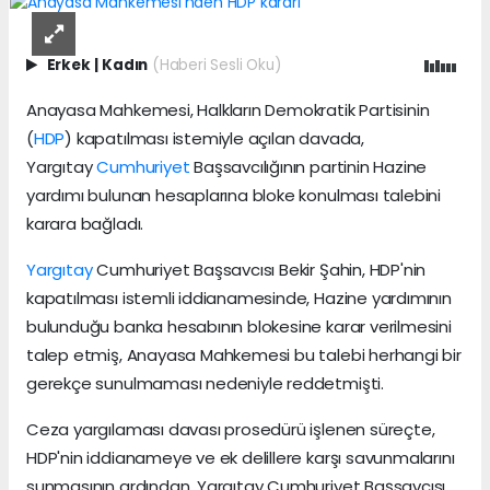
Erkek
|
Kadın
(Haberi Sesli Oku)
Anayasa Mahkemesi, Halkların Demokratik Partisinin
(
HDP
) kapatılması istemiyle açılan davada,
Yargıtay
Cumhuriyet
Başsavcılığının partinin Hazine
yardımı bulunan hesaplarına bloke konulması talebini
karara bağladı.
Yargıtay
Cumhuriyet Başsavcısı Bekir Şahin, HDP'nin
kapatılması istemli iddianamesinde, Hazine yardımının
bulunduğu banka hesabının blokesine karar verilmesini
talep etmiş, Anayasa Mahkemesi bu talebi herhangi bir
gerekçe sunulmaması nedeniyle reddetmişti.
Ceza yargılaması davası prosedürü işlenen süreçte,
HDP'nin iddianameye ve ek delillere karşı savunmalarını
sunmasının ardından, Yargıtay Cumhuriyet Başsavcısı