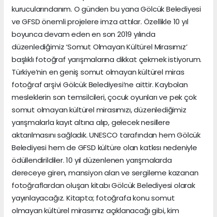
kurucularındanım. O günden bu yana Gölcük Belediyesi
ve GFSD önemli projelere imza attılar. Özellikle 10 yıl
boyunca devam eden en son 2019 yılında
düzenlediğimiz ‘Somut Olmayan Kültürel Mirasımız’
başlıklı fotoğraf yarışmalarına dikkat çekmek istiyorum.
Türkiye’nin en geniş somut olmayan kültürel miras
fotoğraf arşivi Gölcük Belediyesi’ne aittir. Kaybolan
mesleklerin son temsilcileri, çocuk oyunları ve pek çok
somut olmayan kültürel mirasımızı, düzenlediğimiz
yarışmalarla kayıt altına alıp, gelecek nesillere
aktarılmasını sağladık. UNESCO tarafından hem Gölcük
Belediyesi hem de GFSD kültüre olan katkısı nedeniyle
ödüllendirildiler. 10 yıl düzenlenen yarışmalarda
dereceye giren, mansiyon alan ve sergileme kazanan
fotoğraflardan oluşan kitabı Gölcük Belediyesi olarak
yayınlayacağız. Kitapta; fotoğrafa konu somut
olmayan kültürel mirasımız açıklanacağı gibi, kim