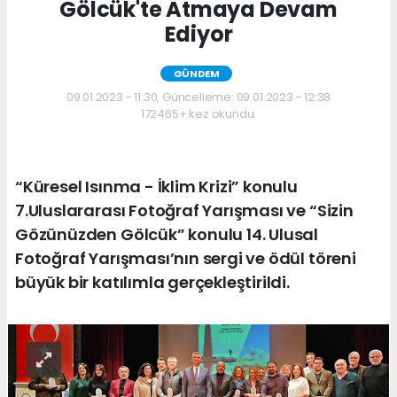
Gölcük'te Atmaya Devam
Ediyor
GÜNDEM
09.01.2023 - 11:30, Güncelleme: 09.01.2023 - 12:38
172465+ kez okundu.
“Küresel Isınma - İklim Krizi” konulu
7.Uluslararası Fotoğraf Yarışması ve “Sizin
Gözünüzden Gölcük” konulu 14. Ulusal
Fotoğraf Yarışması’nın sergi ve ödül töreni
büyük bir katılımla gerçekleştirildi.