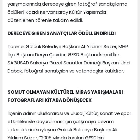
yarışmalarında dereceye giren fotoğraf sanatçılarına
ödülleri, Kazıklı Kervansaray Kültür Yapısı’nda
düzenlenen törenle takdim edildi.
DERECEYE GİREN SANATÇILAR ÖDÜLLENDİRİLDİ
Törene; Gölcük Belediye Başkanı Ali Yıldırım Sezer, MHP
İlçe Başkanı Derya Çavdar, GFSD Başkanı İsmail İkiz,
SAGÜSAD Sakarya Güzel Sanatlar Derneği Başkanı Ünal
Dabak, fotoğraf sanatçıları ve vatandaşlar katıldılar.
SOMUT OLMAYAN KÜLTÜREL MİRAS YARIŞMALARI
FOTOĞRAFLARI KİTABA DÖNÜŞECEK
İlçenin adının uluslararası ve ulusal, kültür, sanat ve spor
etkinlikleriyle duyurulması için çalışmaya devam
edeceklerini söyleyen Gölcük Belediye Başkanı Ali
Yıldırım Sezer, “2008 yılında kurulan GFSD’nin