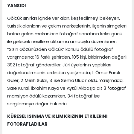
YANSIDI
Gölcük sınırları içinde yer alan, keşfedilmeyi bekleyen,
turistik alanların ve çekim merkezlerinin, ilçenin simgeleri
haline gelen mekanların fotoğraf sanatının kalıcı gücü
ile gelecek nesillere aktarma amacıyla düzenlenen
“Sizin Gözünüzden Gölcük” konulu ödüllü fotoğraf
yarışmasına; 16 farklı şehirden, 105 kişi, birbirinden değerli
392 fotoğraf gönderdiler. Jüri üyelerinin yaptıkları
değerlendirmenin ardından yarışmada; 1. Ömer Faruk
Güler, 2. Melih Sular, 3. ise Sema Ulubir oldu. Yarışmada;
Sare Kural, İbrahim Kaya ve Aytül Akbaş’a ait 3 fotoğraf
mansiyon ödülü kazanırken, 34 fotoğraf ise
sergilemeye değer bulundu.
KÜRESEL ISINMA VE İKLİM KRİZİNİN ETKİLERİNİ
FOTORAFLADILAR