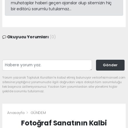
muhataplar haberi geçen ajanslar olup sitemizin hiç
bir editörü sorumlu tutulamaz...
Okuyucu Yorumları
(0)
Gönder
Yorum yazarak Topluluk Kuralları’nı kabul etmiş bulunuyor ve korfezmanset.com
sitesine yaptığınız yorumunuzla ilgili doğrudan veya dolaylı tüm sorumluluğu
tek başınıza üstleniyorsunuz. Yazılan tüm yorumlardan site yönetimi hiçbir
şekilde sorumlu tutulamaz.
Anasayfa
GÜNDEM
Fotoğraf Sanatının Kalbi