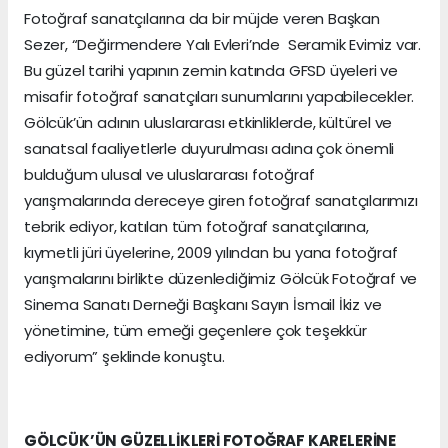
Fotoğraf sanatçılarına da bir müjde veren Başkan
Sezer, “Değirmendere Yalı Evleri’nde Seramik Evimiz var.
Bu güzel tarihi yapının zemin katında GFSD üyeleri ve
misafir fotoğraf sanatçıları sunumlarını yapabilecekler.
Gölcük’ün adının uluslararası etkinliklerde, kültürel ve
sanatsal faaliyetlerle duyurulması adına çok önemli
bulduğum ulusal ve uluslararası fotoğraf
yarışmalarında dereceye giren fotoğraf sanatçılarımızı
tebrik ediyor, katılan tüm fotoğraf sanatçılarına,
kıymetli jüri üyelerine, 2009 yılından bu yana fotoğraf
yarışmalarını birlikte düzenlediğimiz Gölcük Fotoğraf ve
Sinema Sanatı Derneği Başkanı Sayın İsmail İkiz ve
yönetimine, tüm emeği geçenlere çok teşekkür
ediyorum” şeklinde konuştu.
GÖLCÜK’ÜN GÜZELLİKLERİ FOTOĞRAF KARELERİNE