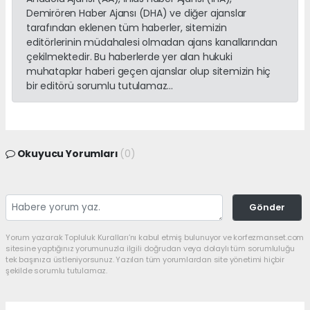
Demirören Haber Ajansı (DHA) ve diğer ajanslar
tarafından eklenen tüm haberler, sitemizin
editörlerinin müdahalesi olmadan ajans kanallarından
çekilmektedir. Bu haberlerde yer alan hukuki
muhataplar haberi geçen ajanslar olup sitemizin hiç
bir editörü sorumlu tutulamaz...
Okuyucu Yorumları
(0)
Gönder
Yorum yazarak Topluluk Kuralları’nı kabul etmiş bulunuyor ve korfezmanset.com
sitesine yaptığınız yorumunuzla ilgili doğrudan veya dolaylı tüm sorumluluğu
tek başınıza üstleniyorsunuz. Yazılan tüm yorumlardan site yönetimi hiçbir
şekilde sorumlu tutulamaz.