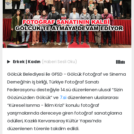
Erkek
|
Kadın
(Haberi Sesli Oku)
Gölcük Belediyesi ile GFSD - Gölcük Fotoğraf ve Sinema
Derneği’nin iş birliği, Türkiye Fotoğraf Sanatı
Federasyonu desteğiyle 14.sü düzenlenen ulusal “Sizin
Gözünüzden Gölcük” ve
7.si
düzenlenen uluslararası
“Küresel Isınma - İklim Krizi” konulu fotoğraf
yarışmalarında dereceye giren fotoğraf sanatçılarına
ödülleri, Kazıklı Kervansaray Kültür Yapısı’nda
düzenlenen törenle takdim edildi.