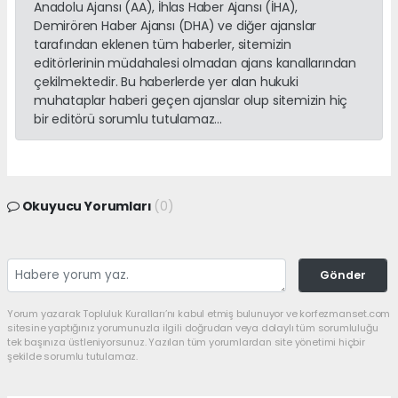
Anadolu Ajansı (AA), İhlas Haber Ajansı (İHA),
Demirören Haber Ajansı (DHA) ve diğer ajanslar
tarafından eklenen tüm haberler, sitemizin
editörlerinin müdahalesi olmadan ajans kanallarından
çekilmektedir. Bu haberlerde yer alan hukuki
muhataplar haberi geçen ajanslar olup sitemizin hiç
bir editörü sorumlu tutulamaz...
Okuyucu Yorumları
(0)
Gönder
Yorum yazarak Topluluk Kuralları’nı kabul etmiş bulunuyor ve korfezmanset.com
sitesine yaptığınız yorumunuzla ilgili doğrudan veya dolaylı tüm sorumluluğu
tek başınıza üstleniyorsunuz. Yazılan tüm yorumlardan site yönetimi hiçbir
şekilde sorumlu tutulamaz.