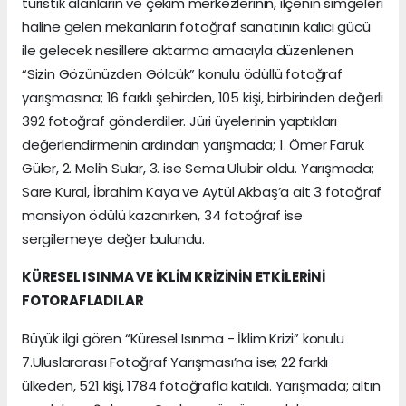
turistik alanların ve çekim merkezlerinin, ilçenin simgeleri
haline gelen mekanların fotoğraf sanatının kalıcı gücü
ile gelecek nesillere aktarma amacıyla düzenlenen
“Sizin Gözünüzden Gölcük” konulu ödüllü fotoğraf
yarışmasına; 16 farklı şehirden, 105 kişi, birbirinden değerli
392 fotoğraf gönderdiler. Jüri üyelerinin yaptıkları
değerlendirmenin ardından yarışmada; 1. Ömer Faruk
Güler, 2. Melih Sular, 3. ise Sema Ulubir oldu. Yarışmada;
Sare Kural, İbrahim Kaya ve Aytül Akbaş’a ait 3 fotoğraf
mansiyon ödülü kazanırken, 34 fotoğraf ise
sergilemeye değer bulundu.
KÜRESEL ISINMA VE İKLİM KRİZİNİN ETKİLERİNİ
FOTORAFLADILAR
Büyük ilgi gören “Küresel Isınma - İklim Krizi” konulu
7.Uluslararası Fotoğraf Yarışması’na ise; 22 farklı
ülkeden, 521 kişi, 1784 fotoğrafla katıldı. Yarışmada; altın