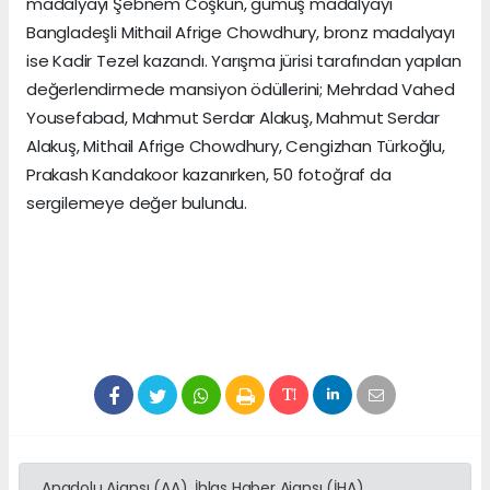
madalyayı Şebnem Coşkun, gümüş madalyayı
Bangladeşli Mithail Afrige Chowdhury, bronz madalyayı
ise Kadir Tezel kazandı. Yarışma jürisi tarafından yapılan
değerlendirmede mansiyon ödüllerini; Mehrdad Vahed
Yousefabad, Mahmut Serdar Alakuş, Mahmut Serdar
Alakuş, Mithail Afrige Chowdhury, Cengizhan Türkoğlu,
Prakash Kandakoor kazanırken, 50 fotoğraf da
sergilemeye değer bulundu.
Anadolu Ajansı (AA), İhlas Haber Ajansı (İHA),