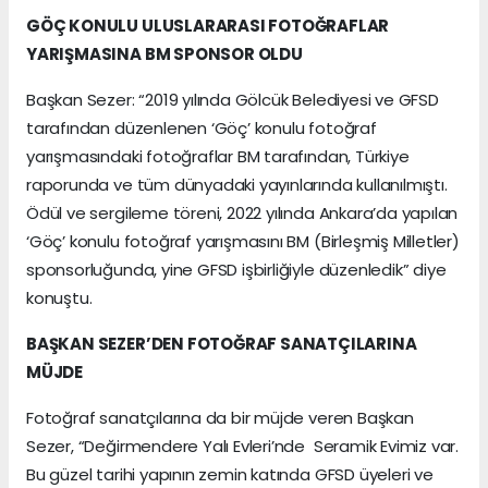
GÖÇ KONULU ULUSLARARASI FOTOĞRAFLAR
YARIŞMASINA BM SPONSOR OLDU
Başkan Sezer: “2019 yılında Gölcük Belediyesi ve GFSD
tarafından düzenlenen ‘Göç’ konulu fotoğraf
yarışmasındaki fotoğraflar BM tarafından, Türkiye
raporunda ve tüm dünyadaki yayınlarında kullanılmıştı.
Ödül ve sergileme töreni, 2022 yılında Ankara’da yapılan
‘Göç’ konulu fotoğraf yarışmasını BM (Birleşmiş Milletler)
sponsorluğunda, yine GFSD işbirliğiyle düzenledik” diye
konuştu.
BAŞKAN SEZER’DEN FOTOĞRAF SANATÇILARINA
MÜJDE
Fotoğraf sanatçılarına da bir müjde veren Başkan
Sezer, “Değirmendere Yalı Evleri’nde Seramik Evimiz var.
Bu güzel tarihi yapının zemin katında GFSD üyeleri ve