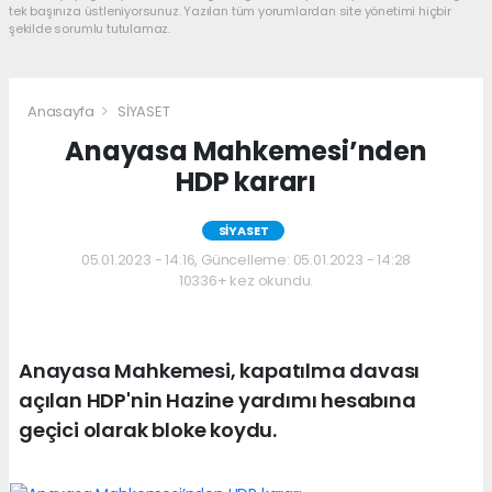
tek başınıza üstleniyorsunuz. Yazılan tüm yorumlardan site yönetimi hiçbir
şekilde sorumlu tutulamaz.
Anasayfa
SİYASET
Anayasa Mahkemesi’nden
HDP kararı
SİYASET
05.01.2023 - 14:16, Güncelleme: 05.01.2023 - 14:28
10336+ kez okundu.
Anayasa Mahkemesi, kapatılma davası
açılan HDP'nin Hazine yardımı hesabına
geçici olarak bloke koydu.