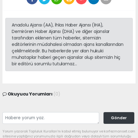
Anadolu Ajansı (AA), İhlas Haber Ajansı (İHA),
Demirören Haber Ajansı (DHA) ve diğer ajanslar
tarafından eklenen tüm haberler, sitemizin
editörlerinin müdahalesi olmadan ajans kanallarından
çekilmektedir. Bu haberlerde yer alan hukuki
muhataplar haberi geçen ajanslar olup sitemizin hiç
bir editörü sorumlu tutulamaz...
Okuyucu Yorumları
(0)
Gönder
Yorum yazarak Topluluk Kuralları’nı kabul etmiş bulunuyor ve korfezmanset.com
sitesine yaptığınız yorumunuzla ilgili doğrudan veya dolaylı tüm sorumluluğu