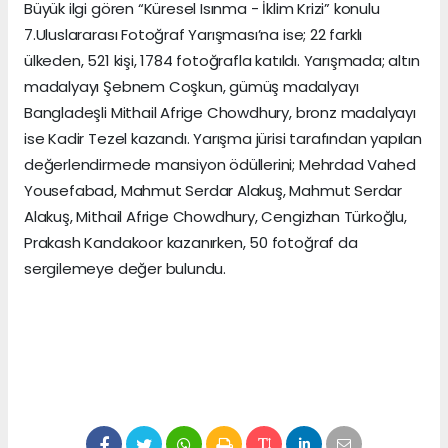
Büyük ilgi gören “Küresel Isınma - İklim Krizi” konulu
7.Uluslararası Fotoğraf Yarışması’na ise; 22 farklı
ülkeden, 521 kişi, 1784 fotoğrafla katıldı. Yarışmada; altın
madalyayı Şebnem Coşkun, gümüş madalyayı
Bangladeşli Mithail Afrige Chowdhury, bronz madalyayı
ise Kadir Tezel kazandı. Yarışma jürisi tarafından yapılan
değerlendirmede mansiyon ödüllerini; Mehrdad Vahed
Yousefabad, Mahmut Serdar Alakuş, Mahmut Serdar
Alakuş, Mithail Afrige Chowdhury, Cengizhan Türkoğlu,
Prakash Kandakoor kazanırken, 50 fotoğraf da
sergilemeye değer bulundu.