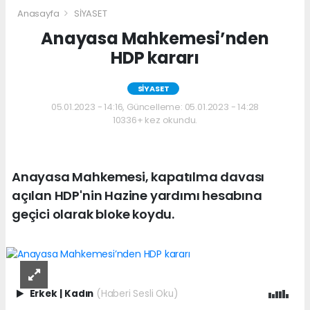
Anasayfa
SİYASET
Anayasa Mahkemesi’nden
HDP kararı
SİYASET
05.01.2023 - 14:16, Güncelleme: 05.01.2023 - 14:28
10336+ kez okundu.
Anayasa Mahkemesi, kapatılma davası
açılan HDP'nin Hazine yardımı hesabına
geçici olarak bloke koydu.
Erkek
|
Kadın
(Haberi Sesli Oku)