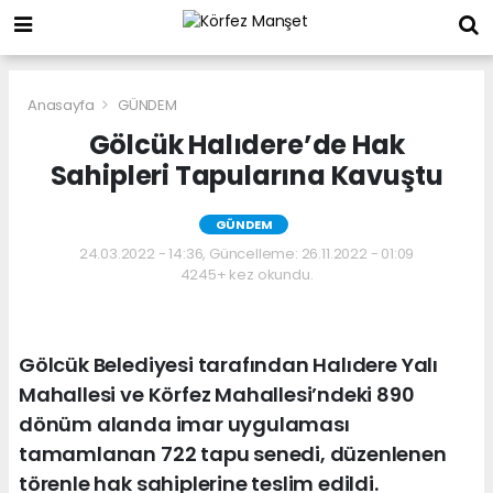
Anasayfa
GÜNDEM
Gölcük Halıdere’de Hak
Sahipleri Tapularına Kavuştu
GÜNDEM
24.03.2022 - 14:36, Güncelleme: 26.11.2022 - 01:09
4245+ kez okundu.
Gölcük Belediyesi tarafından Halıdere Yalı
Mahallesi ve Körfez Mahallesi’ndeki 890
dönüm alanda imar uygulaması
tamamlanan 722 tapu senedi, düzenlenen
törenle hak sahiplerine teslim edildi.