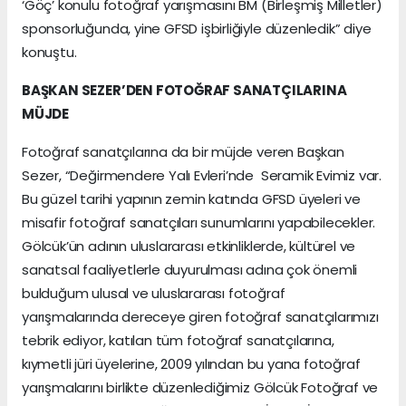
‘Göç’ konulu fotoğraf yarışmasını BM (Birleşmiş Milletler)
sponsorluğunda, yine GFSD işbirliğiyle düzenledik” diye
konuştu.
BAŞKAN SEZER’DEN FOTOĞRAF SANATÇILARINA
MÜJDE
Fotoğraf sanatçılarına da bir müjde veren Başkan
Sezer, “Değirmendere Yalı Evleri’nde Seramik Evimiz var.
Bu güzel tarihi yapının zemin katında GFSD üyeleri ve
misafir fotoğraf sanatçıları sunumlarını yapabilecekler.
Gölcük’ün adının uluslararası etkinliklerde, kültürel ve
sanatsal faaliyetlerle duyurulması adına çok önemli
bulduğum ulusal ve uluslararası fotoğraf
yarışmalarında dereceye giren fotoğraf sanatçılarımızı
tebrik ediyor, katılan tüm fotoğraf sanatçılarına,
kıymetli jüri üyelerine, 2009 yılından bu yana fotoğraf
yarışmalarını birlikte düzenlediğimiz Gölcük Fotoğraf ve