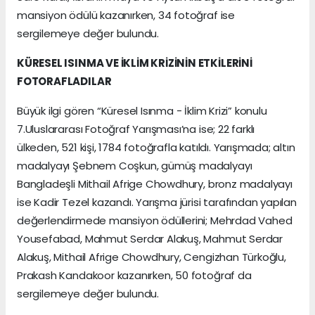
mansiyon ödülü kazanırken, 34 fotoğraf ise
sergilemeye değer bulundu.
KÜRESEL ISINMA VE İKLİM KRİZİNİN ETKİLERİNİ
FOTORAFLADILAR
Büyük ilgi gören “Küresel Isınma - İklim Krizi” konulu
7.Uluslararası Fotoğraf Yarışması’na ise; 22 farklı
ülkeden, 521 kişi, 1784 fotoğrafla katıldı. Yarışmada; altın
madalyayı Şebnem Coşkun, gümüş madalyayı
Bangladeşli Mithail Afrige Chowdhury, bronz madalyayı
ise Kadir Tezel kazandı. Yarışma jürisi tarafından yapılan
değerlendirmede mansiyon ödüllerini; Mehrdad Vahed
Yousefabad, Mahmut Serdar Alakuş, Mahmut Serdar
Alakuş, Mithail Afrige Chowdhury, Cengizhan Türkoğlu,
Prakash Kandakoor kazanırken, 50 fotoğraf da
sergilemeye değer bulundu.