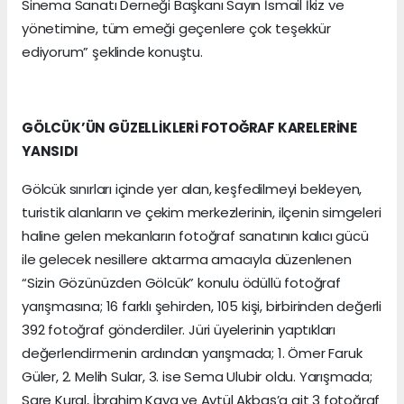
Sinema Sanatı Derneği Başkanı Sayın İsmail İkiz ve
yönetimine, tüm emeği geçenlere çok teşekkür
ediyorum” şeklinde konuştu.
GÖLCÜK’ÜN GÜZELLİKLERİ FOTOĞRAF KARELERİNE
YANSIDI
Gölcük sınırları içinde yer alan, keşfedilmeyi bekleyen,
turistik alanların ve çekim merkezlerinin, ilçenin simgeleri
haline gelen mekanların fotoğraf sanatının kalıcı gücü
ile gelecek nesillere aktarma amacıyla düzenlenen
“Sizin Gözünüzden Gölcük” konulu ödüllü fotoğraf
yarışmasına; 16 farklı şehirden, 105 kişi, birbirinden değerli
392 fotoğraf gönderdiler. Jüri üyelerinin yaptıkları
değerlendirmenin ardından yarışmada; 1. Ömer Faruk
Güler, 2. Melih Sular, 3. ise Sema Ulubir oldu. Yarışmada;
Sare Kural, İbrahim Kaya ve Aytül Akbaş’a ait 3 fotoğraf