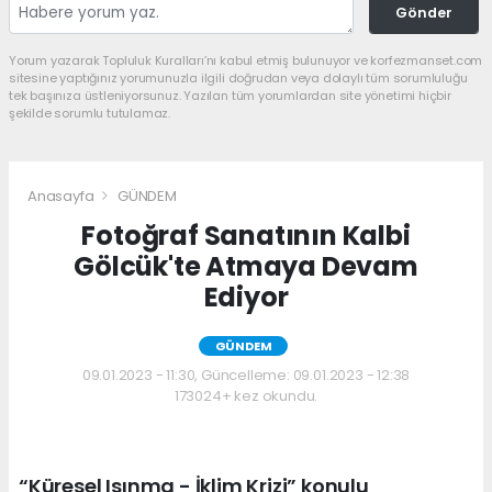
Gönder
Yorum yazarak Topluluk Kuralları’nı kabul etmiş bulunuyor ve korfezmanset.com
sitesine yaptığınız yorumunuzla ilgili doğrudan veya dolaylı tüm sorumluluğu
tek başınıza üstleniyorsunuz. Yazılan tüm yorumlardan site yönetimi hiçbir
şekilde sorumlu tutulamaz.
Anasayfa
GÜNDEM
Fotoğraf Sanatının Kalbi
Gölcük'te Atmaya Devam
Ediyor
GÜNDEM
09.01.2023 - 11:30, Güncelleme: 09.01.2023 - 12:38
173024+ kez okundu.
“Küresel Isınma - İklim Krizi” konulu