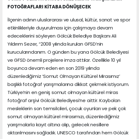
FOTOĞRAFLARI KİTABA DÖNÜŞECEK
İlçenin adının uluslararası ve ulusal, kültür, sanat ve spor
etkinlikleriyle duyurulması için çalışmaya devam
edeceklerini söyleyen Gölcük Belediye Başkanı Ali
Yıldırım Sezer, “2008 yılında kurulan GFSD’nin
kurucularındanım. O günden bu yana Gölcük Belediyesi
ve GFSD önemli projelere imza attılar. Özellikle 10 yıl
boyunca devam eden en son 2019 yılında
düzenlediğimiz ‘Somut Olmayan Kültürel Mirasımız’
başlıklı fotoğraf yarışmalarına dikkat çekmek istiyorum.
Türkiye’nin en geniş somut olmayan kültürel miras
fotoğraf arşivi Gölcük Belediyesi’ne aittir. Kaybolan
mesleklerin son temsilcileri, çocuk oyunları ve pek çok
somut olmayan kültürel mirasımızı, düzenlediğimiz
yarışmalarla kayıt altına alıp, gelecek nesillere
aktarılmasını sağladık. UNESCO tarafından hem Gölcük