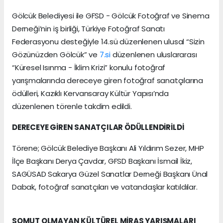
Gölcük Belediyesi ile GFSD - Gölcük Fotoğraf ve Sinema
Derneği’nin iş birliği, Türkiye Fotoğraf Sanatı
Federasyonu desteğiyle 14.sü düzenlenen ulusal “Sizin
Gözünüzden Gölcük” ve
7.si
düzenlenen uluslararası
“Küresel Isınma - İklim Krizi” konulu fotoğraf
yarışmalarında dereceye giren fotoğraf sanatçılarına
ödülleri, Kazıklı Kervansaray Kültür Yapısı’nda
düzenlenen törenle takdim edildi.
DERECEYE GİREN SANATÇILAR ÖDÜLLENDİRİLDİ
Törene; Gölcük Belediye Başkanı Ali Yıldırım Sezer, MHP
İlçe Başkanı Derya Çavdar, GFSD Başkanı İsmail İkiz,
SAGÜSAD Sakarya Güzel Sanatlar Derneği Başkanı Ünal
Dabak, fotoğraf sanatçıları ve vatandaşlar katıldılar.
SOMUT OLMAYAN KÜLTÜREL MİRAS YARIŞMALARI