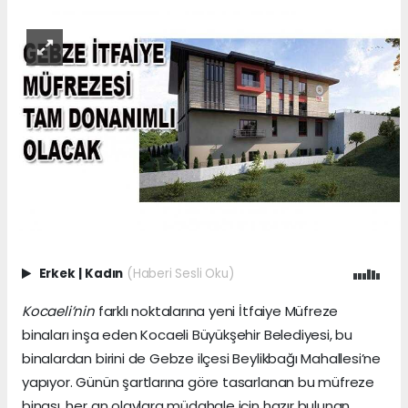
Erkek
|
Kadın
(Haberi Sesli Oku)
Kocaeli’nin
farklı noktalarına yeni İtfaiye Müfreze
binaları inşa eden Kocaeli Büyükşehir Belediyesi, bu
binalardan birini de Gebze ilçesi Beylikbağı Mahallesi’ne
yapıyor. Günün şartlarına göre tasarlanan bu müfreze
binası, her an olaylara müdahale için hazır bulunan