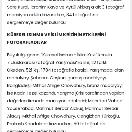
Sare Kural, İbrahim Kaya ve Aytül Akbaş’a ait 3 fotoğraf
mansiyon ödülü kazanırken, 34 fotoğraf ise
sergilemeye değer bulundu.
KÜRESEL ISINMA VE İKLİM KRİZİNİN ETKİLERİNİ
FOTORAFLADILAR
Büyük ilgi gören “Küresel Isınma - İklim Krizi” konulu
7.Uluslararası Fotoğraf Yarışması’na ise; 22 farklı
ülkeden, 521 kişi, 1784 fotoğrafla katıldı. Yarışmada; altın
madalyayı Şebnem Coşkun, gümüş madalyayı
Bangladeşli Mithail Afrige Chowdhury, bronz madalyayı
ise Kadir Tezel kazandı. Yarışma jürisi tarafından yapılan
değerlendirmede mansiyon ödüllerini; Mehrdad Vahed
Yousefabad, Mahmut Serdar Alakuş, Mahmut Serdar
Alakuş, Mithail Afrige Chowdhury, Cengizhan Türkoğlu,
Prakash Kandakoor kazanırken, 50 fotoğraf da
sergilemeye değer bulundu.