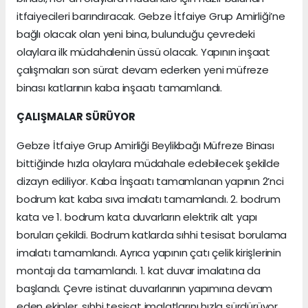
itfaiyecileri barındıracak. Gebze İtfaiye Grup Amirliği’ne
bağlı olacak olan yeni bina, bulunduğu çevredeki
olaylara ilk müdahalenin üssü olacak. Yapının inşaat
çalışmaları son sürat devam ederken yeni müfreze
binası katlarının kaba inşaatı tamamlandı.
ÇALIŞMALAR SÜRÜYOR
Gebze İtfaiye Grup Amirliği Beylikbağı Müfreze Binası
bittiğinde hızla olaylara müdahale edebilecek şekilde
dizayn ediliyor. Kaba İnşaatı tamamlanan yapının 2’nci
bodrum kat kaba sıva imalatı tamamlandı. 2. bodrum
kata ve 1. bodrum kata duvarların elektrik alt yapı
boruları çekildi. Bodrum katlarda sıhhi tesisat borulama
imalatı tamamlandı. Ayrıca yapının çatı çelik kirişlerinin
montajı da tamamlandı. 1. kat duvar imalatına da
başlandı. Çevre istinat duvarlarının yapımına devam
eden ekipler, sıhhi tesisat imalatlarını hızla sürdürüyor.