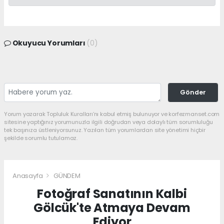
Okuyucu Yorumları
(0)
Gönder
Yorum yazarak Topluluk Kuralları’nı kabul etmiş bulunuyor ve korfezmanset.com
sitesine yaptığınız yorumunuzla ilgili doğrudan veya dolaylı tüm sorumluluğu
tek başınıza üstleniyorsunuz. Yazılan tüm yorumlardan site yönetimi hiçbir
şekilde sorumlu tutulamaz.
Anasayfa
GÜNDEM
Fotoğraf Sanatının Kalbi
Gölcük'te Atmaya Devam
Ediyor