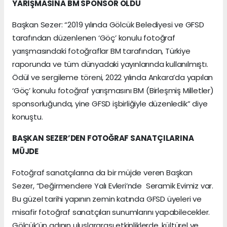
YARIŞMASINA BM SPONSOR OLDU
Başkan Sezer: “2019 yılında Gölcük Belediyesi ve GFSD
tarafından düzenlenen ‘Göç’ konulu fotoğraf
yarışmasındaki fotoğraflar BM tarafından, Türkiye
raporunda ve tüm dünyadaki yayınlarında kullanılmıştı.
Ödül ve sergileme töreni, 2022 yılında Ankara’da yapılan
‘Göç’ konulu fotoğraf yarışmasını BM (Birleşmiş Milletler)
sponsorluğunda, yine GFSD işbirliğiyle düzenledik” diye
konuştu.
BAŞKAN SEZER’DEN FOTOĞRAF SANATÇILARINA
MÜJDE
Fotoğraf sanatçılarına da bir müjde veren Başkan
Sezer, “Değirmendere Yalı Evleri’nde Seramik Evimiz var.
Bu güzel tarihi yapının zemin katında GFSD üyeleri ve
misafir fotoğraf sanatçıları sunumlarını yapabilecekler.
Gölcük’ün adının uluslararası etkinliklerde, kültürel ve