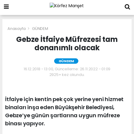
Anasayfa
GÜNDEM
Gebze İtfaiye Müfrezesi tam
donanımlı olacak
GÜNDEM
16.12.2018 - 13:00, Güncelleme: 26.11.2022 - 01:09
2925+ kez okundu.
İtfaiye için kentin pek çok yerine yeni hizmet
binaları inşa eden Büyükşehir Belediyesi,
Gebze’ye günün şartlarına uygun müfreze
binası yapıyor.