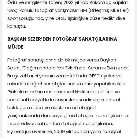
Ödül ve sergileme töreni, 2022 yılında Ankara’da yapılan
‘Göç’ konulu fotoğraf yarışmasını BM (Birleşmiş Milletler)
sponsorluğunda, yine GFSD işbirliğiyle düzenledik” diye
konuştu.
BAŞKAN SEZER’DEN FOTOĞRAF SANATÇILARINA
MÜJDE
Fotoğraf sanatçılarına da bir müjde veren Başkan
Sezer, “Değirmendere Yalı Evleri’nde Seramik Evimiz var.
Bu güzel tarihi yapının zemin katında GFSD üyeleri ve
misafir fotoğraf sanatçıları sunumlarını yapabilecekler.
Gölcük’ün adının uluslararası etkinliklerde, kültürel ve
sanatsal faaliyetlerle duyurulması adına çok önemli
bulduğum ulusal ve uluslararası fotoğraf
yarışmalarında dereceye giren fotoğraf sanatçılarımızı
tebrik ediyor, katılan tüm fotoğraf sanatçılarına,
kıymetli jüri üyelerine, 2009 yılından bu yana fotoğraf