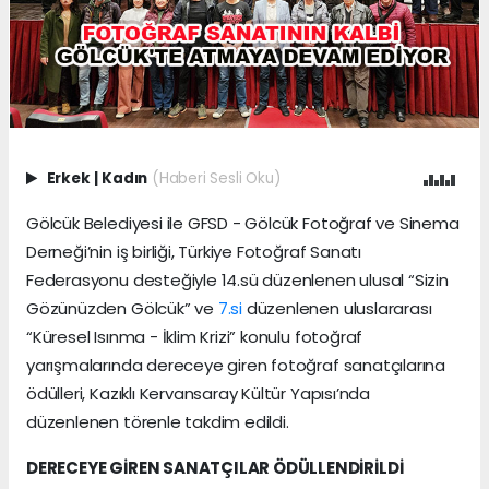
Erkek
|
Kadın
(Haberi Sesli Oku)
Gölcük Belediyesi ile GFSD - Gölcük Fotoğraf ve Sinema
Derneği’nin iş birliği, Türkiye Fotoğraf Sanatı
Federasyonu desteğiyle 14.sü düzenlenen ulusal “Sizin
Gözünüzden Gölcük” ve
7.si
düzenlenen uluslararası
“Küresel Isınma - İklim Krizi” konulu fotoğraf
yarışmalarında dereceye giren fotoğraf sanatçılarına
ödülleri, Kazıklı Kervansaray Kültür Yapısı’nda
düzenlenen törenle takdim edildi.
DERECEYE GİREN SANATÇILAR ÖDÜLLENDİRİLDİ