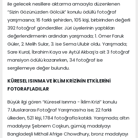
ile gelecek nesillere aktarma amacıyla düzenlenen
“Sizin Gözünüzden Gölcük” konulu ödüllü fotoğraf
yarışmasına; 16 farklı şehirden, 105 kişi, birbirinden değerli
392 fotoğraf gönderdiler. Jüri üyelerinin yaptıkları
değerlendirmenin ardından yarışmada; 1. Ömer Faruk
Güler, 2. Melih Sular, 3. ise Sema Ulubir oldu. Yarışmada;
Sare Kural, İbrahim Kaya ve Aytül Akbaş’a ait 3 fotoğraf
mansiyon ödülü kazanırken, 34 fotoğraf ise
sergilemeye değer bulundu.
KÜRESEL ISINMA VE İKLİM KRİZİNİN ETKİLERİNİ
FOTORAFLADILAR
Büyük ilgi gören “Küresel Isınma - İklim Krizi” konulu
7.Uluslararası Fotoğraf Yarışması’na ise; 22 farklı
ülkeden, 521 kişi, 1784 fotoğrafla katıldı. Yarışmada; altın
madalyayı Şebnem Coşkun, gümüş madalyayı
Bangladeşli Mithail Afrige Chowdhury, bronz madalyayı