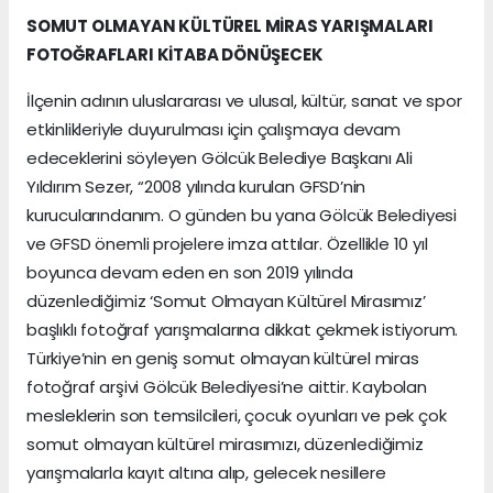
SOMUT OLMAYAN KÜLTÜREL MİRAS YARIŞMALARI
FOTOĞRAFLARI KİTABA DÖNÜŞECEK
İlçenin adının uluslararası ve ulusal, kültür, sanat ve spor
etkinlikleriyle duyurulması için çalışmaya devam
edeceklerini söyleyen Gölcük Belediye Başkanı Ali
Yıldırım Sezer, “2008 yılında kurulan GFSD’nin
kurucularındanım. O günden bu yana Gölcük Belediyesi
ve GFSD önemli projelere imza attılar. Özellikle 10 yıl
boyunca devam eden en son 2019 yılında
düzenlediğimiz ‘Somut Olmayan Kültürel Mirasımız’
başlıklı fotoğraf yarışmalarına dikkat çekmek istiyorum.
Türkiye’nin en geniş somut olmayan kültürel miras
fotoğraf arşivi Gölcük Belediyesi’ne aittir. Kaybolan
mesleklerin son temsilcileri, çocuk oyunları ve pek çok
somut olmayan kültürel mirasımızı, düzenlediğimiz
yarışmalarla kayıt altına alıp, gelecek nesillere