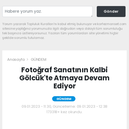
Gönder
Yorum yazarak Topluluk Kuralları’nı kabul etmiş bulunuyor ve korfezmanset.com
sitesine yaptığınız yorumunuzla ilgili doğrudan veya dolaylı tüm sorumluluğu
tek başınıza üstleniyorsunuz. Yazılan tüm yorumlardan site yönetimi hiçbir
şekilde sorumlu tutulamaz.
Anasayfa
GÜNDEM
Fotoğraf Sanatının Kalbi
Gölcük'te Atmaya Devam
Ediyor
GÜNDEM
09.01.2023 - 11:30, Güncelleme: 09.01.2023 - 12:38
173318+ kez okundu.