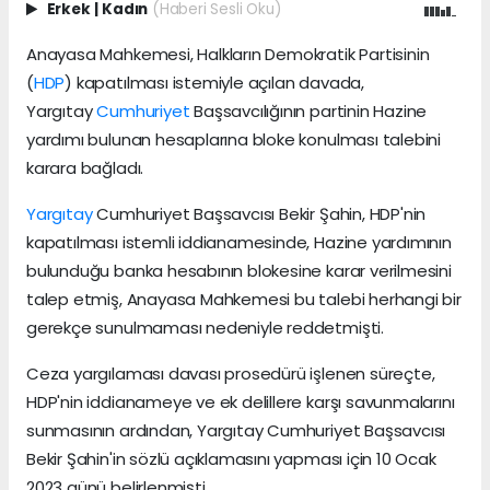
Erkek
|
Kadın
(Haberi Sesli Oku)
Anayasa Mahkemesi, Halkların Demokratik Partisinin
(
HDP
) kapatılması istemiyle açılan davada,
Yargıtay
Cumhuriyet
Başsavcılığının partinin Hazine
yardımı bulunan hesaplarına bloke konulması talebini
karara bağladı.
Yargıtay
Cumhuriyet Başsavcısı Bekir Şahin, HDP'nin
kapatılması istemli iddianamesinde, Hazine yardımının
bulunduğu banka hesabının blokesine karar verilmesini
talep etmiş, Anayasa Mahkemesi bu talebi herhangi bir
gerekçe sunulmaması nedeniyle reddetmişti.
Ceza yargılaması davası prosedürü işlenen süreçte,
HDP'nin iddianameye ve ek delillere karşı savunmalarını
sunmasının ardından, Yargıtay Cumhuriyet Başsavcısı
Bekir Şahin'in sözlü açıklamasını yapması için 10 Ocak
2023 günü belirlenmişti.