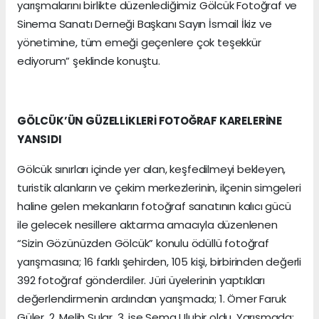
yarışmalarını birlikte düzenlediğimiz Gölcük Fotoğraf ve
Sinema Sanatı Derneği Başkanı Sayın İsmail İkiz ve
yönetimine, tüm emeği geçenlere çok teşekkür
ediyorum” şeklinde konuştu.
GÖLCÜK’ÜN GÜZELLİKLERİ FOTOĞRAF KARELERİNE
YANSIDI
Gölcük sınırları içinde yer alan, keşfedilmeyi bekleyen,
turistik alanların ve çekim merkezlerinin, ilçenin simgeleri
haline gelen mekanların fotoğraf sanatının kalıcı gücü
ile gelecek nesillere aktarma amacıyla düzenlenen
“Sizin Gözünüzden Gölcük” konulu ödüllü fotoğraf
yarışmasına; 16 farklı şehirden, 105 kişi, birbirinden değerli
392 fotoğraf gönderdiler. Jüri üyelerinin yaptıkları
değerlendirmenin ardından yarışmada; 1. Ömer Faruk
Güler, 2. Melih Sular, 3. ise Sema Ulubir oldu. Yarışmada;