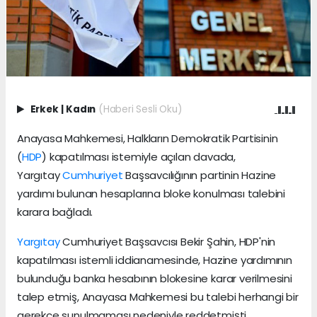
Erkek
|
Kadın
(Haberi Sesli Oku)
Anayasa Mahkemesi, Halkların Demokratik Partisinin
(
HDP
) kapatılması istemiyle açılan davada,
Yargıtay
Cumhuriyet
Başsavcılığının partinin Hazine
yardımı bulunan hesaplarına bloke konulması talebini
karara bağladı.
Yargıtay
Cumhuriyet Başsavcısı Bekir Şahin, HDP'nin
kapatılması istemli iddianamesinde, Hazine yardımının
bulunduğu banka hesabının blokesine karar verilmesini
talep etmiş, Anayasa Mahkemesi bu talebi herhangi bir
gerekçe sunulmaması nedeniyle reddetmişti.