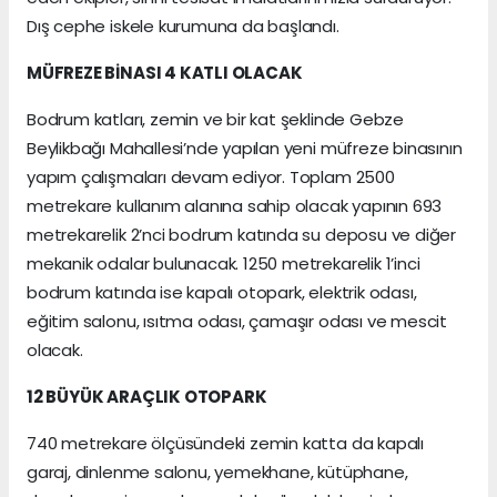
Dış cephe iskele kurumuna da başlandı.
MÜFREZE BİNASI 4 KATLI OLACAK
Bodrum katları, zemin ve bir kat şeklinde Gebze
Beylikbağı Mahallesi’nde yapılan yeni müfreze binasının
yapım çalışmaları devam ediyor. Toplam 2500
metrekare kullanım alanına sahip olacak yapının 693
metrekarelik 2’nci bodrum katında su deposu ve diğer
mekanik odalar bulunacak. 1250 metrekarelik 1’inci
bodrum katında ise kapalı otopark, elektrik odası,
eğitim salonu, ısıtma odası, çamaşır odası ve mescit
olacak.
12 BÜYÜK ARAÇLIK OTOPARK
740 metrekare ölçüsündeki zemin katta da kapalı
garaj, dinlenme salonu, yemekhane, kütüphane,