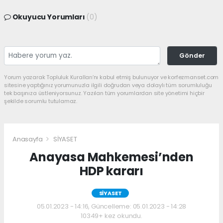
Okuyucu Yorumları
(0)
Gönder
Yorum yazarak Topluluk Kuralları’nı kabul etmiş bulunuyor ve korfezmanset.com
sitesine yaptığınız yorumunuzla ilgili doğrudan veya dolaylı tüm sorumluluğu
tek başınıza üstleniyorsunuz. Yazılan tüm yorumlardan site yönetimi hiçbir
şekilde sorumlu tutulamaz.
Anasayfa
SİYASET
Anayasa Mahkemesi’nden
HDP kararı
SİYASET
05.01.2023 - 14:16, Güncelleme: 05.01.2023 - 14:28
10349+ kez okundu.