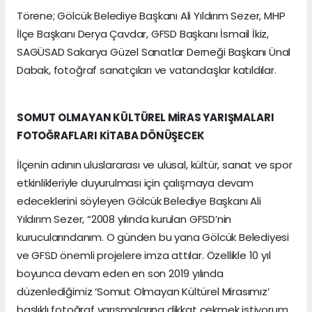
Törene; Gölcük Belediye Başkanı Ali Yıldırım Sezer, MHP
İlçe Başkanı Derya Çavdar, GFSD Başkanı İsmail İkiz,
SAGÜSAD Sakarya Güzel Sanatlar Derneği Başkanı Ünal
Dabak, fotoğraf sanatçıları ve vatandaşlar katıldılar.
SOMUT OLMAYAN KÜLTÜREL MİRAS YARIŞMALARI
FOTOĞRAFLARI KİTABA DÖNÜŞECEK
İlçenin adının uluslararası ve ulusal, kültür, sanat ve spor
etkinlikleriyle duyurulması için çalışmaya devam
edeceklerini söyleyen Gölcük Belediye Başkanı Ali
Yıldırım Sezer, “2008 yılında kurulan GFSD’nin
kurucularındanım. O günden bu yana Gölcük Belediyesi
ve GFSD önemli projelere imza attılar. Özellikle 10 yıl
boyunca devam eden en son 2019 yılında
düzenlediğimiz ‘Somut Olmayan Kültürel Mirasımız’
başlıklı fotoğraf yarışmalarına dikkat çekmek istiyorum.