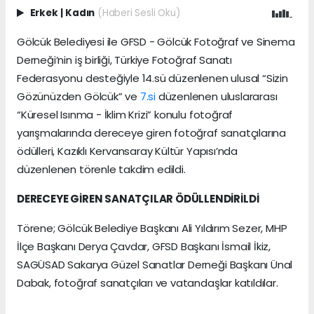
Erkek
|
Kadın
(Haberi Sesli Oku)
Gölcük Belediyesi ile GFSD - Gölcük Fotoğraf ve Sinema
Derneği’nin iş birliği, Türkiye Fotoğraf Sanatı
Federasyonu desteğiyle 14.sü düzenlenen ulusal “Sizin
Gözünüzden Gölcük” ve
7.si
düzenlenen uluslararası
“Küresel Isınma - İklim Krizi” konulu fotoğraf
yarışmalarında dereceye giren fotoğraf sanatçılarına
ödülleri, Kazıklı Kervansaray Kültür Yapısı’nda
düzenlenen törenle takdim edildi.
DERECEYE GİREN SANATÇILAR ÖDÜLLENDİRİLDİ
Törene; Gölcük Belediye Başkanı Ali Yıldırım Sezer, MHP
İlçe Başkanı Derya Çavdar, GFSD Başkanı İsmail İkiz,
SAGÜSAD Sakarya Güzel Sanatlar Derneği Başkanı Ünal
Dabak, fotoğraf sanatçıları ve vatandaşlar katıldılar.