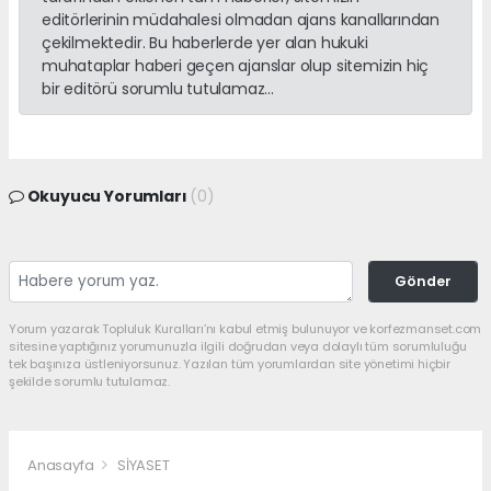
editörlerinin müdahalesi olmadan ajans kanallarından
çekilmektedir. Bu haberlerde yer alan hukuki
muhataplar haberi geçen ajanslar olup sitemizin hiç
bir editörü sorumlu tutulamaz...
Okuyucu Yorumları
(0)
Gönder
Yorum yazarak Topluluk Kuralları’nı kabul etmiş bulunuyor ve korfezmanset.com
sitesine yaptığınız yorumunuzla ilgili doğrudan veya dolaylı tüm sorumluluğu
tek başınıza üstleniyorsunuz. Yazılan tüm yorumlardan site yönetimi hiçbir
şekilde sorumlu tutulamaz.
Anasayfa
SİYASET