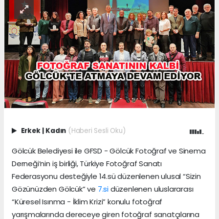
Erkek
|
Kadın
(Haberi Sesli Oku)
Gölcük Belediyesi ile GFSD - Gölcük Fotoğraf ve Sinema
Derneği’nin iş birliği, Türkiye Fotoğraf Sanatı
Federasyonu desteğiyle 14.sü düzenlenen ulusal “Sizin
Gözünüzden Gölcük” ve
7.si
düzenlenen uluslararası
“Küresel Isınma - İklim Krizi” konulu fotoğraf
yarışmalarında dereceye giren fotoğraf sanatçılarına