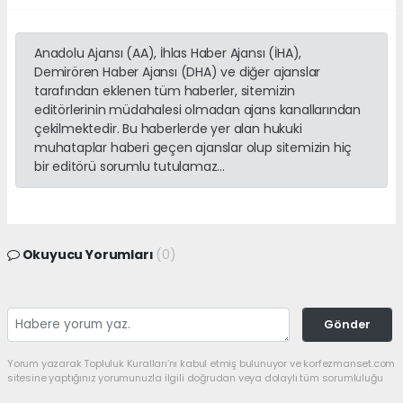
Anadolu Ajansı (AA), İhlas Haber Ajansı (İHA),
Demirören Haber Ajansı (DHA) ve diğer ajanslar
tarafından eklenen tüm haberler, sitemizin
editörlerinin müdahalesi olmadan ajans kanallarından
çekilmektedir. Bu haberlerde yer alan hukuki
muhataplar haberi geçen ajanslar olup sitemizin hiç
bir editörü sorumlu tutulamaz...
Okuyucu Yorumları
(0)
Gönder
Yorum yazarak Topluluk Kuralları’nı kabul etmiş bulunuyor ve korfezmanset.com
sitesine yaptığınız yorumunuzla ilgili doğrudan veya dolaylı tüm sorumluluğu
tek başınıza üstleniyorsunuz. Yazılan tüm yorumlardan site yönetimi hiçbir