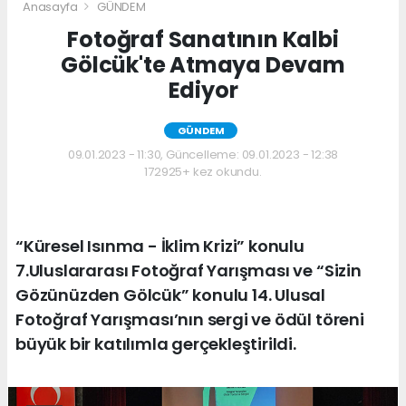
Anasayfa
GÜNDEM
Fotoğraf Sanatının Kalbi
Gölcük'te Atmaya Devam
Ediyor
GÜNDEM
09.01.2023 - 11:30, Güncelleme: 09.01.2023 - 12:38
172925+ kez okundu.
“Küresel Isınma - İklim Krizi” konulu
7.Uluslararası Fotoğraf Yarışması ve “Sizin
Gözünüzden Gölcük” konulu 14. Ulusal
Fotoğraf Yarışması’nın sergi ve ödül töreni
büyük bir katılımla gerçekleştirildi.