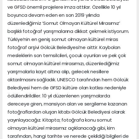
ve GFSD önemli projelere imza attılar. Özellikle 10 yıl
boyunca devam eden en son 2019 yılında
düzenlediğimiz ‘Somut Olmayan Kültürel Mirasımız’
başlıklı fotoğraf yarışmalarına dikkat çekmek istiyorum.
Türkiye’nin en geniş somut olmayan kültürel miras
fotoğraf arşivi Gölcük Belediyesi’ne aittir. Kaybolan
mesleklerin son temsilcileri, çocuk oyunları ve pek çok
somut olmayan kültürel mirasımızı, düzenlediğimiz
yarışmalarla kayıt altına alıp, gelecek nesillere
aktarılmasını sağladık. UNESCO tarafından hem Gölcük
Belediyesi hem de GFSD kültüre olan katkısı nedeniyle
ödüllendirildiler. 10 yıl düzenlenen yarışmalarda
dereceye giren, mansiyon alan ve sergileme kazanan
fotoğraflardan oluşan kitabı Gölcük Belediyesi olarak
yayınlayacağız. Kitapta; fotoğrafa konu somut
olmayan kültürel mirasımız açıklanacağı gibi, kim
tarafından, hangi tarihte ve nerede çekildiği bilgileri de