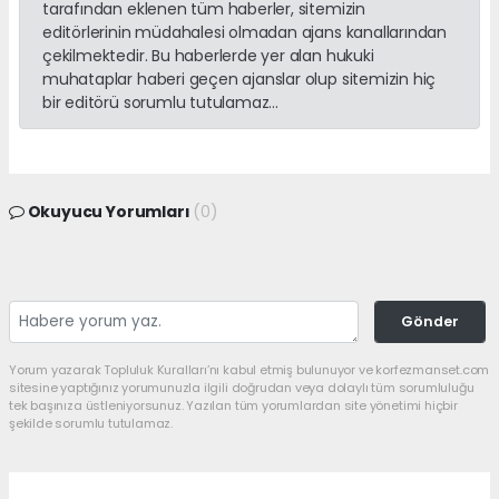
tarafından eklenen tüm haberler, sitemizin
editörlerinin müdahalesi olmadan ajans kanallarından
çekilmektedir. Bu haberlerde yer alan hukuki
muhataplar haberi geçen ajanslar olup sitemizin hiç
bir editörü sorumlu tutulamaz...
Okuyucu Yorumları
(0)
Gönder
Yorum yazarak Topluluk Kuralları’nı kabul etmiş bulunuyor ve korfezmanset.com
sitesine yaptığınız yorumunuzla ilgili doğrudan veya dolaylı tüm sorumluluğu
tek başınıza üstleniyorsunuz. Yazılan tüm yorumlardan site yönetimi hiçbir
şekilde sorumlu tutulamaz.