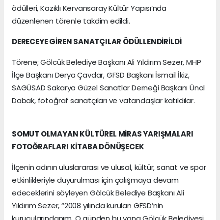
ödülleri, Kazıklı Kervansaray Kültür Yapısı’nda
düzenlenen törenle takdim edildi.
DERECEYE GİREN SANATÇILAR ÖDÜLLENDİRİLDİ
Törene; Gölcük Belediye Başkanı Ali Yıldırım Sezer, MHP
İlçe Başkanı Derya Çavdar, GFSD Başkanı İsmail İkiz,
SAGÜSAD Sakarya Güzel Sanatlar Derneği Başkanı Ünal
Dabak, fotoğraf sanatçıları ve vatandaşlar katıldılar.
SOMUT OLMAYAN KÜLTÜREL MİRAS YARIŞMALARI
FOTOĞRAFLARI KİTABA DÖNÜŞECEK
İlçenin adının uluslararası ve ulusal, kültür, sanat ve spor
etkinlikleriyle duyurulması için çalışmaya devam
edeceklerini söyleyen Gölcük Belediye Başkanı Ali
Yıldırım Sezer, “2008 yılında kurulan GFSD’nin
kurucularındanım. O günden bu yana Gölcük Belediyesi