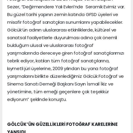
Sezer, “Değirmendere Yalı Evleri’nde Seramik Evimiz var.
Bu güzel tarihi yapının zemin katında GFSD üyeleri ve
misafir fotoğraf sanatçıları sunumlarını yapabilecekler.
Gölcük’ün adının uluslararası etkinliklerde, kültürel ve
sanatsal faaliyetlerle duyurulması adına çok önemli
bulduğum ulusal ve uluslararası fotoğraf
yarışmalarında dereceye giren fotoğraf sanatçılarımızı
tebrik ediyor, katılan tüm fotoğraf sanatçılarına,
kıymetli jüri üyelerine, 2009 yılından bu yana fotoğraf
yarışmalarını birlikte düzenlediğimiz Gölcük Fotoğraf ve
Sinema Sanatı Derneği Başkanı Sayın İsmail İkiz ve
yönetimine, tüm emeği geçenlere çok teşekkür
ediyorum” şeklinde konuştu.
GÖLCÜK’ÜN GÜZELLİKLERİ FOTOĞRAF KARELERİNE
YANSIDI