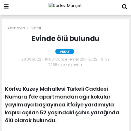
Anasayfa
Vefat
Evinde ölü bulundu
VEFAT
28.09.2022 - 16:08, Güncelleme: 26.11.2022 - 01:09
7255+ kez okundu.
Körfez Kuzey Mahallesi Türkeli Caddesi
Numara 1'de apartmandan ağır kokular
yayılmaya başlayınca itfaiye yardımıyla
kapısı açılan 52 yaşındaki şahıs yatağında
ölü olarak bulundu.