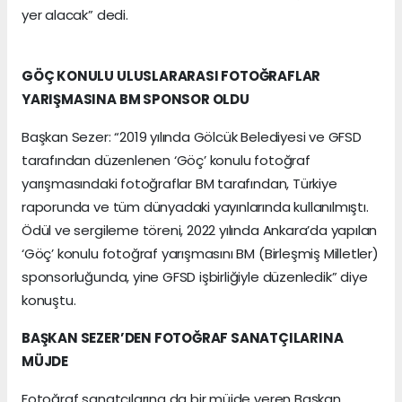
yer alacak” dedi.
GÖÇ KONULU ULUSLARARASI FOTOĞRAFLAR
YARIŞMASINA BM SPONSOR OLDU
Başkan Sezer: “2019 yılında Gölcük Belediyesi ve GFSD
tarafından düzenlenen ‘Göç’ konulu fotoğraf
yarışmasındaki fotoğraflar BM tarafından, Türkiye
raporunda ve tüm dünyadaki yayınlarında kullanılmıştı.
Ödül ve sergileme töreni, 2022 yılında Ankara’da yapılan
‘Göç’ konulu fotoğraf yarışmasını BM (Birleşmiş Milletler)
sponsorluğunda, yine GFSD işbirliğiyle düzenledik” diye
konuştu.
BAŞKAN SEZER’DEN FOTOĞRAF SANATÇILARINA
MÜJDE
Fotoğraf sanatçılarına da bir müjde veren Başkan