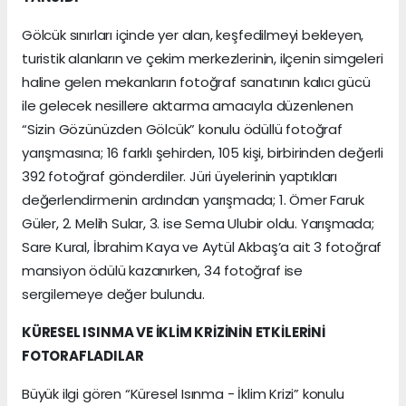
Gölcük sınırları içinde yer alan, keşfedilmeyi bekleyen,
turistik alanların ve çekim merkezlerinin, ilçenin simgeleri
haline gelen mekanların fotoğraf sanatının kalıcı gücü
ile gelecek nesillere aktarma amacıyla düzenlenen
“Sizin Gözünüzden Gölcük” konulu ödüllü fotoğraf
yarışmasına; 16 farklı şehirden, 105 kişi, birbirinden değerli
392 fotoğraf gönderdiler. Jüri üyelerinin yaptıkları
değerlendirmenin ardından yarışmada; 1. Ömer Faruk
Güler, 2. Melih Sular, 3. ise Sema Ulubir oldu. Yarışmada;
Sare Kural, İbrahim Kaya ve Aytül Akbaş’a ait 3 fotoğraf
mansiyon ödülü kazanırken, 34 fotoğraf ise
sergilemeye değer bulundu.
KÜRESEL ISINMA VE İKLİM KRİZİNİN ETKİLERİNİ
FOTORAFLADILAR
Büyük ilgi gören “Küresel Isınma - İklim Krizi” konulu