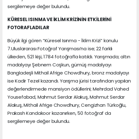
sergilemeye değer bulundu.
KÜRESEL ISINMA VE İKLİM KRİZİNİN ETKİLERİNİ
FOTORAFLADILAR
Büyük ilgi gören “Küresel Isınma - İklim Krizi” konulu
7.Uluslararası Fotoğraf Yarışması’na ise; 22 farklı
ülkeden, 521 kişi, 1784 fotoğrafla katıldı. Yarışmada; altın
madalyayı Şebnem Coşkun, gümüş madalyayı
Bangladeşli Mithail Afrige Chowdhury, bronz madalyayı
ise Kadir Tezel kazandı. Yarışma jürisi tarafından yapılan
değerlendirmede mansiyon ödüllerini; Mehrdad Vahed
Yousefabad, Mahmut Serdar Alakuş, Mahmut Serdar
Alakuş, Mithail Afrige Chowdhury, Cengizhan Türkoğlu,
Prakash Kandakoor kazanırken, 50 fotoğraf da
sergilemeye değer bulundu.