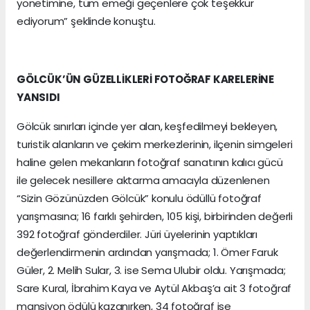
yönetimine, tüm emeği geçenlere çok teşekkür
ediyorum” şeklinde konuştu.
GÖLCÜK’ÜN GÜZELLİKLERİ FOTOĞRAF KARELERİNE
YANSIDI
Gölcük sınırları içinde yer alan, keşfedilmeyi bekleyen,
turistik alanların ve çekim merkezlerinin, ilçenin simgeleri
haline gelen mekanların fotoğraf sanatının kalıcı gücü
ile gelecek nesillere aktarma amacıyla düzenlenen
“Sizin Gözünüzden Gölcük” konulu ödüllü fotoğraf
yarışmasına; 16 farklı şehirden, 105 kişi, birbirinden değerli
392 fotoğraf gönderdiler. Jüri üyelerinin yaptıkları
değerlendirmenin ardından yarışmada; 1. Ömer Faruk
Güler, 2. Melih Sular, 3. ise Sema Ulubir oldu. Yarışmada;
Sare Kural, İbrahim Kaya ve Aytül Akbaş’a ait 3 fotoğraf
mansiyon ödülü kazanırken, 34 fotoğraf ise