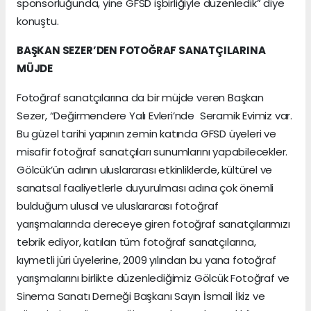
sponsorluğunda, yine GFSD işbirliğiyle düzenledik” diye
konuştu.
BAŞKAN SEZER’DEN FOTOĞRAF SANATÇILARINA
MÜJDE
Fotoğraf sanatçılarına da bir müjde veren Başkan
Sezer, “Değirmendere Yalı Evleri’nde Seramik Evimiz var.
Bu güzel tarihi yapının zemin katında GFSD üyeleri ve
misafir fotoğraf sanatçıları sunumlarını yapabilecekler.
Gölcük’ün adının uluslararası etkinliklerde, kültürel ve
sanatsal faaliyetlerle duyurulması adına çok önemli
bulduğum ulusal ve uluslararası fotoğraf
yarışmalarında dereceye giren fotoğraf sanatçılarımızı
tebrik ediyor, katılan tüm fotoğraf sanatçılarına,
kıymetli jüri üyelerine, 2009 yılından bu yana fotoğraf
yarışmalarını birlikte düzenlediğimiz Gölcük Fotoğraf ve
Sinema Sanatı Derneği Başkanı Sayın İsmail İkiz ve