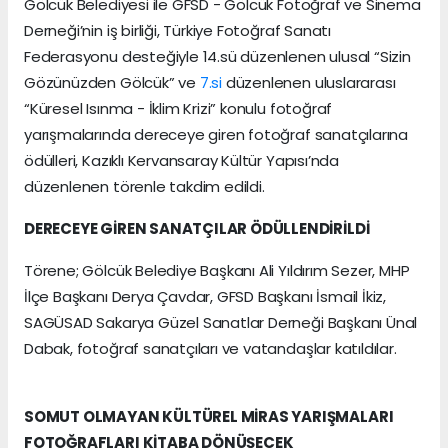
Gölcük Belediyesi ile GFSD - Gölcük Fotoğraf ve Sinema
Derneği’nin iş birliği, Türkiye Fotoğraf Sanatı
Federasyonu desteğiyle 14.sü düzenlenen ulusal “Sizin
Gözünüzden Gölcük” ve
7.si
düzenlenen uluslararası
“Küresel Isınma - İklim Krizi” konulu fotoğraf
yarışmalarında dereceye giren fotoğraf sanatçılarına
ödülleri, Kazıklı Kervansaray Kültür Yapısı’nda
düzenlenen törenle takdim edildi.
DERECEYE GİREN SANATÇILAR ÖDÜLLENDİRİLDİ
Törene; Gölcük Belediye Başkanı Ali Yıldırım Sezer, MHP
İlçe Başkanı Derya Çavdar, GFSD Başkanı İsmail İkiz,
SAGÜSAD Sakarya Güzel Sanatlar Derneği Başkanı Ünal
Dabak, fotoğraf sanatçıları ve vatandaşlar katıldılar.
SOMUT OLMAYAN KÜLTÜREL MİRAS YARIŞMALARI
FOTOĞRAFLARI KİTABA DÖNÜŞECEK