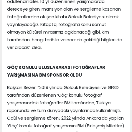
ödüllendirildiler. 10 yıl düzenlenen yarışmalarda
dereceye giren, mansiyon alan ve sergileme kazanan
fotoğraflardan oluşan kitabı Gölcük Belediyesi olarak
yayınlayacağız. Kitapta; fotoğrafa konu somut
olmayan kültürel mirasımız açıklanacağı gibi, kim
tarafından, hangi tarihte ve nerede çekildiği bilgileri de
yer alacak” dedi.
GÖÇ KONULU ULUSLARARASI FOTOĞRAFLAR
YARIŞMASINA BM SPONSOR OLDU
Başkan Sezer: “2019 yılında Gölcük Belediyesi ve GFSD
tarafından düzenlenen ‘Göç’ konulu fotoğraf
yarışmasındaki fotoğraflar BM tarafından, Türkiye
raporunda ve tüm dünyadaki yayınlarında kullanılmıştı.
Ödül ve sergileme töreni, 2022 yılında Ankara’da yapılan
‘Göç’ konulu fotoğraf yarışmasını BM (Birleşmiş Milletler)