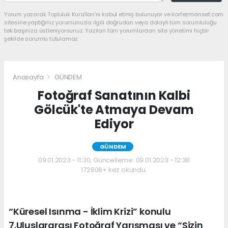
Yorum yazarak Topluluk Kuralları’nı kabul etmiş bulunuyor ve korfezmanset.com
sitesine yaptığınız yorumunuzla ilgili doğrudan veya dolaylı tüm sorumluluğu
tek başınıza üstleniyorsunuz. Yazılan tüm yorumlardan site yönetimi hiçbir
şekilde sorumlu tutulamaz.
Anasayfa
GÜNDEM
Fotoğraf Sanatının Kalbi
Gölcük'te Atmaya Devam
Ediyor
GÜNDEM
09.01.2023 - 11:30, Güncelleme: 09.01.2023 - 12:38
172808+ kez okundu.
“Küresel Isınma - İklim Krizi” konulu
7.Uluslararası Fotoğraf Yarışması ve “Sizin