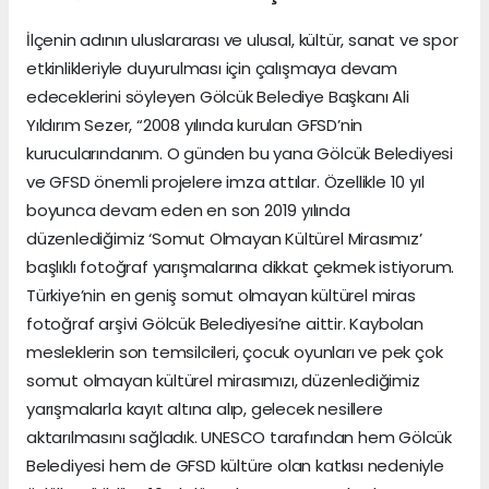
İlçenin adının uluslararası ve ulusal, kültür, sanat ve spor
etkinlikleriyle duyurulması için çalışmaya devam
edeceklerini söyleyen Gölcük Belediye Başkanı Ali
Yıldırım Sezer, “2008 yılında kurulan GFSD’nin
kurucularındanım. O günden bu yana Gölcük Belediyesi
ve GFSD önemli projelere imza attılar. Özellikle 10 yıl
boyunca devam eden en son 2019 yılında
düzenlediğimiz ‘Somut Olmayan Kültürel Mirasımız’
başlıklı fotoğraf yarışmalarına dikkat çekmek istiyorum.
Türkiye’nin en geniş somut olmayan kültürel miras
fotoğraf arşivi Gölcük Belediyesi’ne aittir. Kaybolan
mesleklerin son temsilcileri, çocuk oyunları ve pek çok
somut olmayan kültürel mirasımızı, düzenlediğimiz
yarışmalarla kayıt altına alıp, gelecek nesillere
aktarılmasını sağladık. UNESCO tarafından hem Gölcük
Belediyesi hem de GFSD kültüre olan katkısı nedeniyle