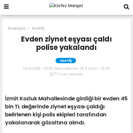
Anasayfa
ASAYİŞ
Evden ziynet eşyası çaldı
polise yakalandı
ASAYİŞ
14.12.2018 - 20:51, Güncelleme: 26.11.2022 - 01:09
2277+ kez okundu.
İzmit Kozluk Mahallesinde girdiği bir evden 45
bin TL değerinde ziynet eşyası çaldığı
belirlenen kişi polis ekipleri tarafından
yakalanarak gözaltına alındı.