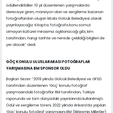
ödüllendirildiler. 10 yıl düzenlenen yarışmalarda
dereceye giren, mansiyon alan ve sergileme kazanan
fotoğraflardan oluşan kitabı Gölcük Belediyesi olarak
yayınlayacağız. Kitapta; fotoğrafa konu somut
olmayan kültürel mirasımız açıklanacağı gibi, kim
tarafından, hangi tarihte ve nerede çekildiği bilgileri de
yer alacak” dedi.
GÖÇ KONULU ULUSLARARASI FOTOĞRAFLAR
YARIŞMASINA BM SPONSOR OLDU
Başkan Sezer: “2019 yılında Gölcük Belediyesi ve GFSD
tarafından düzenlenen ‘Göç’ konulu fotoğraf
yarışmasındaki fotoğraflar BM tarafından, Türkiye
raporunda ve tüm dünyadaki yayınlarında kullanılmıştı.
Ödül ve sergileme töreni, 2022 yılında Ankara’da yapılan
‘Göç’ konulu fotoğraf yarışmasını BM (Birleşmiş Milletler)