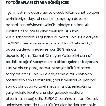
FOTOĞRAFLARI KİTABA DÖNÜŞECEK
İlçenin adının uluslararası ve ulusal, kültür, sanat ve spor
etkinlikleriyle duyurulması için çalışmaya devam
edeceklerini söyleyen Gölcük Belediye Başkanı Ali
Yıldırım Sezer, “2008 yılında kurulan GFSD’nin
kurucularındanım. O günden bu yana Gölcük Belediyesi
ve GFSD önemli projelere imza attılar. Özellikle 10 yıl
boyunca devam eden en son 2019 yılında
düzenlediğimiz ‘Somut Olmayan Kültürel Mirasımız’
başlıklı fotoğraf yarışmalarına dikkat çekmek istiyorum.
Türkiye’nin en geniş somut olmayan kültürel miras
fotoğraf arşivi Gölcük Belediyesi’ne aittir. Kaybolan
mesleklerin son temsilcileri, çocuk oyunları ve pek çok
somut olmayan kültürel mirasımızı, düzenlediğimiz
yarışmalarla kayıt altına alıp, gelecek nesillere
aktarılmasını sağladık. UNESCO tarafından hem Gölcük
Belediyesi hem de GFSD kültüre olan katkısı nedeniyle