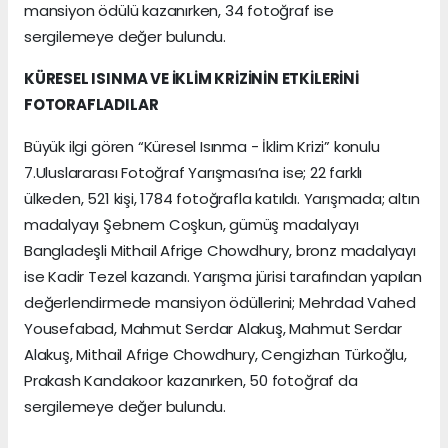
mansiyon ödülü kazanırken, 34 fotoğraf ise
sergilemeye değer bulundu.
KÜRESEL ISINMA VE İKLİM KRİZİNİN ETKİLERİNİ
FOTORAFLADILAR
Büyük ilgi gören “Küresel Isınma - İklim Krizi” konulu
7.Uluslararası Fotoğraf Yarışması’na ise; 22 farklı
ülkeden, 521 kişi, 1784 fotoğrafla katıldı. Yarışmada; altın
madalyayı Şebnem Coşkun, gümüş madalyayı
Bangladeşli Mithail Afrige Chowdhury, bronz madalyayı
ise Kadir Tezel kazandı. Yarışma jürisi tarafından yapılan
değerlendirmede mansiyon ödüllerini; Mehrdad Vahed
Yousefabad, Mahmut Serdar Alakuş, Mahmut Serdar
Alakuş, Mithail Afrige Chowdhury, Cengizhan Türkoğlu,
Prakash Kandakoor kazanırken, 50 fotoğraf da
sergilemeye değer bulundu.