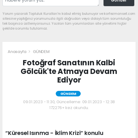
Gönder
Yorum yazarak Topluluk Kuralları’nı kabul etmiş bulunuyor ve korfezmanset.com
sitesine yaptığınız yorumunuzla ilgili doğrudan veya dolaylı tüm sorumluluğu
tek başınıza üstleniyorsunuz. Yazılan tüm yorumlardan site yönetimi hiçbir
şekilde sorumlu tutulamaz.
Anasayfa
GÜNDEM
Fotoğraf Sanatının Kalbi
Gölcük'te Atmaya Devam
Ediyor
GÜNDEM
09.01.2023 - 11:30, Güncelleme: 09.01.2023 - 12:38
172276+ kez okundu.
“Küresel Isınma - İklim Krizi” konulu