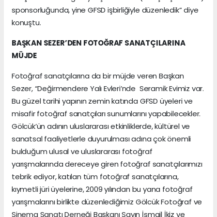
sponsorluğunda, yine GFSD işbirliğiyle düzenledik” diye
konuştu.
BAŞKAN SEZER’DEN FOTOĞRAF SANATÇILARINA
MÜJDE
Fotoğraf sanatçılarına da bir müjde veren Başkan
Sezer, “Değirmendere Yalı Evleri’nde Seramik Evimiz var.
Bu güzel tarihi yapının zemin katında GFSD üyeleri ve
misafir fotoğraf sanatçıları sunumlarını yapabilecekler.
Gölcük’ün adının uluslararası etkinliklerde, kültürel ve
sanatsal faaliyetlerle duyurulması adına çok önemli
bulduğum ulusal ve uluslararası fotoğraf
yarışmalarında dereceye giren fotoğraf sanatçılarımızı
tebrik ediyor, katılan tüm fotoğraf sanatçılarına,
kıymetli jüri üyelerine, 2009 yılından bu yana fotoğraf
yarışmalarını birlikte düzenlediğimiz Gölcük Fotoğraf ve
Sinema Sanatı Derneği Başkanı Sayın İsmail İkiz ve