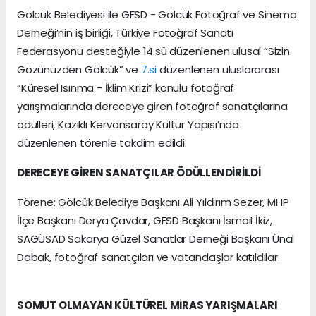
Gölcük Belediyesi ile GFSD - Gölcük Fotoğraf ve Sinema
Derneği’nin iş birliği, Türkiye Fotoğraf Sanatı
Federasyonu desteğiyle 14.sü düzenlenen ulusal “Sizin
Gözünüzden Gölcük” ve
7.si
düzenlenen uluslararası
“Küresel Isınma - İklim Krizi” konulu fotoğraf
yarışmalarında dereceye giren fotoğraf sanatçılarına
ödülleri, Kazıklı Kervansaray Kültür Yapısı’nda
düzenlenen törenle takdim edildi.
DERECEYE GİREN SANATÇILAR ÖDÜLLENDİRİLDİ
Törene; Gölcük Belediye Başkanı Ali Yıldırım Sezer, MHP
İlçe Başkanı Derya Çavdar, GFSD Başkanı İsmail İkiz,
SAGÜSAD Sakarya Güzel Sanatlar Derneği Başkanı Ünal
Dabak, fotoğraf sanatçıları ve vatandaşlar katıldılar.
SOMUT OLMAYAN KÜLTÜREL MİRAS YARIŞMALARI