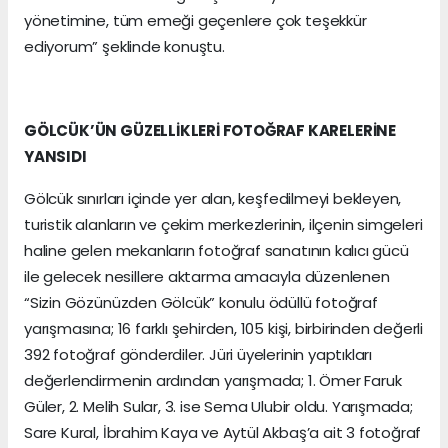
yönetimine, tüm emeği geçenlere çok teşekkür
ediyorum” şeklinde konuştu.
GÖLCÜK’ÜN GÜZELLİKLERİ FOTOĞRAF KARELERİNE
YANSIDI
Gölcük sınırları içinde yer alan, keşfedilmeyi bekleyen,
turistik alanların ve çekim merkezlerinin, ilçenin simgeleri
haline gelen mekanların fotoğraf sanatının kalıcı gücü
ile gelecek nesillere aktarma amacıyla düzenlenen
“Sizin Gözünüzden Gölcük” konulu ödüllü fotoğraf
yarışmasına; 16 farklı şehirden, 105 kişi, birbirinden değerli
392 fotoğraf gönderdiler. Jüri üyelerinin yaptıkları
değerlendirmenin ardından yarışmada; 1. Ömer Faruk
Güler, 2. Melih Sular, 3. ise Sema Ulubir oldu. Yarışmada;
Sare Kural, İbrahim Kaya ve Aytül Akbaş’a ait 3 fotoğraf