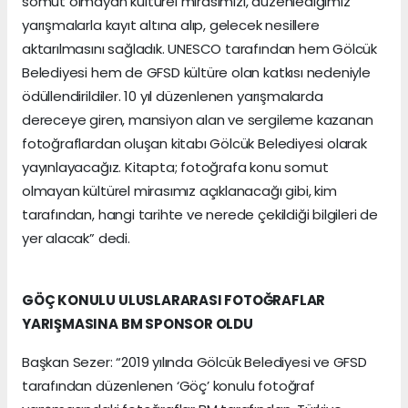
somut olmayan kültürel mirasımızı, düzenlediğimiz
yarışmalarla kayıt altına alıp, gelecek nesillere
aktarılmasını sağladık. UNESCO tarafından hem Gölcük
Belediyesi hem de GFSD kültüre olan katkısı nedeniyle
ödüllendirildiler. 10 yıl düzenlenen yarışmalarda
dereceye giren, mansiyon alan ve sergileme kazanan
fotoğraflardan oluşan kitabı Gölcük Belediyesi olarak
yayınlayacağız. Kitapta; fotoğrafa konu somut
olmayan kültürel mirasımız açıklanacağı gibi, kim
tarafından, hangi tarihte ve nerede çekildiği bilgileri de
yer alacak” dedi.
GÖÇ KONULU ULUSLARARASI FOTOĞRAFLAR
YARIŞMASINA BM SPONSOR OLDU
Başkan Sezer: “2019 yılında Gölcük Belediyesi ve GFSD
tarafından düzenlenen ‘Göç’ konulu fotoğraf