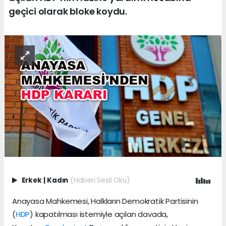
geçici olarak bloke koydu.
Erkek
|
Kadın
(Haberi Sesli Oku)
Anayasa Mahkemesi, Halkların Demokratik Partisinin
(
HDP
) kapatılması istemiyle açılan davada,