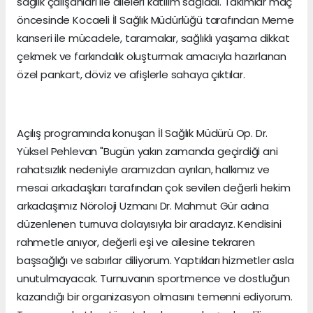
sağlık çalışanları ile aileleri katılım sağladı. Takımlar maç
öncesinde Kocaeli İl Sağlık Müdürlüğü tarafından Meme
kanseri ile mücadele, taramalar, sağlıklı yaşama dikkat
çekmek ve farkındalık oluşturmak amacıyla hazırlanan
özel pankart, döviz ve afişlerle sahaya çıktılar.
Açılış programında konuşan İl Sağlık Müdürü Op. Dr.
Yüksel Pehlevan "Bugün yakın zamanda geçirdiği ani
rahatsızlık nedeniyle aramızdan ayrılan, halkımız ve
mesai arkadaşları tarafından çok sevilen değerli hekim
arkadaşımız Nöroloji Uzmanı Dr. Mahmut Gür adına
düzenlenen turnuva dolayısıyla bir aradayız. Kendisini
rahmetle anıyor, değerli eşi ve ailesine tekraren
başsağlığı ve sabırlar diliyorum. Yaptıkları hizmetler asla
unutulmayacak. Turnuvanın sportmence ve dostluğun
kazandığı bir organizasyon olmasını temenni ediyorum.