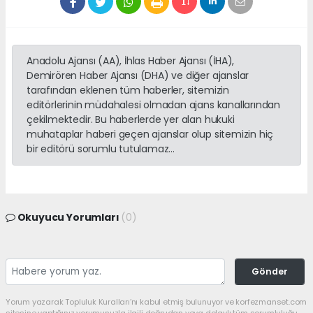
Anadolu Ajansı (AA), İhlas Haber Ajansı (İHA),
Demirören Haber Ajansı (DHA) ve diğer ajanslar
tarafından eklenen tüm haberler, sitemizin
editörlerinin müdahalesi olmadan ajans kanallarından
çekilmektedir. Bu haberlerde yer alan hukuki
muhataplar haberi geçen ajanslar olup sitemizin hiç
bir editörü sorumlu tutulamaz...
Okuyucu Yorumları
(0)
Gönder
Yorum yazarak Topluluk Kuralları’nı kabul etmiş bulunuyor ve korfezmanset.com
sitesine yaptığınız yorumunuzla ilgili doğrudan veya dolaylı tüm sorumluluğu