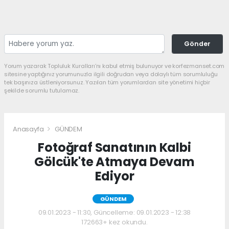
Gönder
Yorum yazarak Topluluk Kuralları’nı kabul etmiş bulunuyor ve korfezmanset.com
sitesine yaptığınız yorumunuzla ilgili doğrudan veya dolaylı tüm sorumluluğu
tek başınıza üstleniyorsunuz. Yazılan tüm yorumlardan site yönetimi hiçbir
şekilde sorumlu tutulamaz.
Anasayfa
GÜNDEM
Fotoğraf Sanatının Kalbi
Gölcük'te Atmaya Devam
Ediyor
GÜNDEM
09.01.2023 - 11:30, Güncelleme: 09.01.2023 - 12:38
172663+ kez okundu.