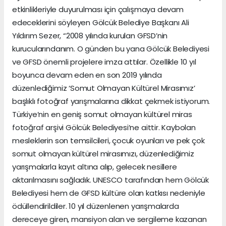
etkinlikleriyle duyurulması için çalışmaya devam
edeceklerini söyleyen Gölcük Belediye Başkanı Ali
Yıldırım Sezer, “2008 yılında kurulan GFSD’nin
kurucularındanım. O günden bu yana Gölcük Belediyesi
ve GFSD önemli projelere imza attılar. Özellikle 10 yıl
boyunca devam eden en son 2019 yılında
düzenlediğimiz ‘Somut Olmayan Kültürel Mirasımız’
başlıklı fotoğraf yarışmalarına dikkat çekmek istiyorum.
Türkiye’nin en geniş somut olmayan kültürel miras
fotoğraf arşivi Gölcük Belediyesi’ne aittir. Kaybolan
mesleklerin son temsilcileri, çocuk oyunları ve pek çok
somut olmayan kültürel mirasımızı, düzenlediğimiz
yarışmalarla kayıt altına alıp, gelecek nesillere
aktarılmasını sağladık. UNESCO tarafından hem Gölcük
Belediyesi hem de GFSD kültüre olan katkısı nedeniyle
ödüllendirildiler. 10 yıl düzenlenen yarışmalarda
dereceye giren, mansiyon alan ve sergileme kazanan