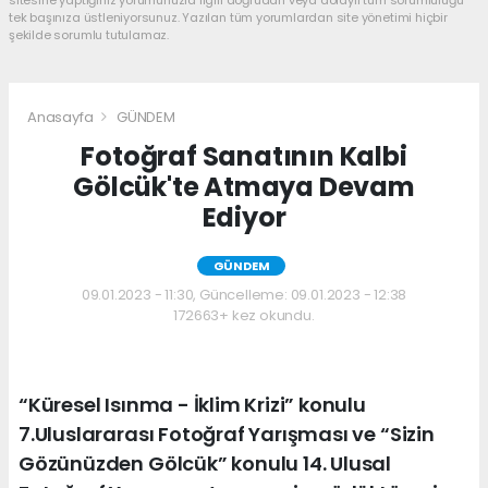
tek başınıza üstleniyorsunuz. Yazılan tüm yorumlardan site yönetimi hiçbir
şekilde sorumlu tutulamaz.
Anasayfa
GÜNDEM
Fotoğraf Sanatının Kalbi
Gölcük'te Atmaya Devam
Ediyor
GÜNDEM
09.01.2023 - 11:30, Güncelleme: 09.01.2023 - 12:38
172663+ kez okundu.
“Küresel Isınma - İklim Krizi” konulu
7.Uluslararası Fotoğraf Yarışması ve “Sizin
Gözünüzden Gölcük” konulu 14. Ulusal