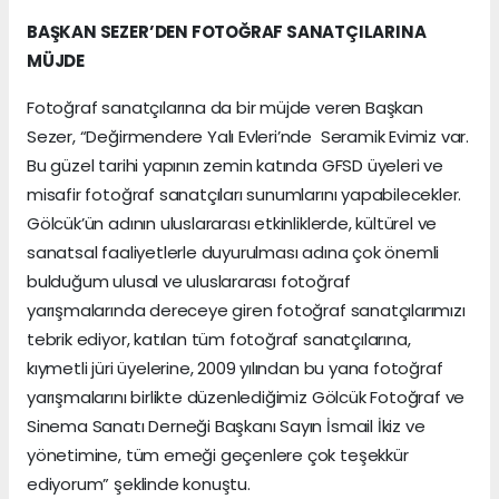
BAŞKAN SEZER’DEN FOTOĞRAF SANATÇILARINA
MÜJDE
Fotoğraf sanatçılarına da bir müjde veren Başkan
Sezer, “Değirmendere Yalı Evleri’nde Seramik Evimiz var.
Bu güzel tarihi yapının zemin katında GFSD üyeleri ve
misafir fotoğraf sanatçıları sunumlarını yapabilecekler.
Gölcük’ün adının uluslararası etkinliklerde, kültürel ve
sanatsal faaliyetlerle duyurulması adına çok önemli
bulduğum ulusal ve uluslararası fotoğraf
yarışmalarında dereceye giren fotoğraf sanatçılarımızı
tebrik ediyor, katılan tüm fotoğraf sanatçılarına,
kıymetli jüri üyelerine, 2009 yılından bu yana fotoğraf
yarışmalarını birlikte düzenlediğimiz Gölcük Fotoğraf ve
Sinema Sanatı Derneği Başkanı Sayın İsmail İkiz ve
yönetimine, tüm emeği geçenlere çok teşekkür
ediyorum” şeklinde konuştu.