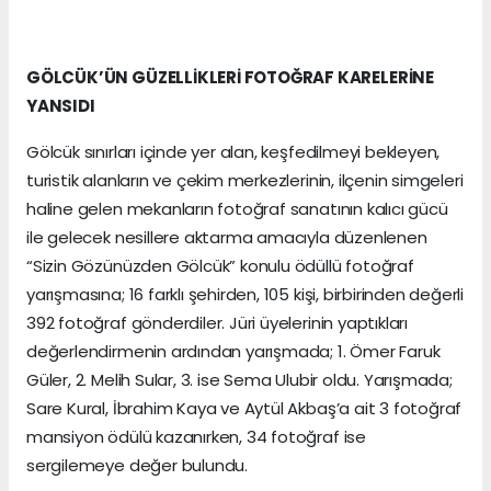
GÖLCÜK’ÜN GÜZELLİKLERİ FOTOĞRAF KARELERİNE
YANSIDI
Gölcük sınırları içinde yer alan, keşfedilmeyi bekleyen,
turistik alanların ve çekim merkezlerinin, ilçenin simgeleri
haline gelen mekanların fotoğraf sanatının kalıcı gücü
ile gelecek nesillere aktarma amacıyla düzenlenen
“Sizin Gözünüzden Gölcük” konulu ödüllü fotoğraf
yarışmasına; 16 farklı şehirden, 105 kişi, birbirinden değerli
392 fotoğraf gönderdiler. Jüri üyelerinin yaptıkları
değerlendirmenin ardından yarışmada; 1. Ömer Faruk
Güler, 2. Melih Sular, 3. ise Sema Ulubir oldu. Yarışmada;
Sare Kural, İbrahim Kaya ve Aytül Akbaş’a ait 3 fotoğraf
mansiyon ödülü kazanırken, 34 fotoğraf ise
sergilemeye değer bulundu.