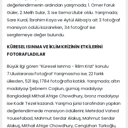
değerlendirmenin ardından yarışmada; 1. Ömer Faruk
Güler, 2. Melih Sular, 3. ise Sema Ulubir oldu. Yarışmada;
Sare Kural, İbrahim Kaya ve Aytül Akbaş’a ait 3 fotoğraf
mansiyon ödülü kazanırken, 34 fotoğraf ise
sergilemeye değer bulundu.
KÜRESEL ISINMA VE İKLİM KRİZİNİN ETKİLERİNİ
FOTORAFLADILAR
Büyük ilgi gören “Küresel Isınma - İklim Krizi” konulu
7.Uluslararası Fotoğraf Yarışması’na ise; 22 farklı
ülkeden, 521 kişi, 1784 fotoğrafla katıldı. Yarışmada; altın
madalyayı Şebnem Coşkun, gümüş madalyayı
Bangladeşli Mithail Afrige Chowdhury, bronz madalyayı
ise Kadir Tezel kazandı. Yarışma jürisi tarafından yapılan
değerlendirmede mansiyon ödüllerini; Mehrdad Vahed
Yousefabad, Mahmut Serdar Alakuş, Mahmut Serdar
Alakuş, Mithail Afrige Chowdhury, Cengizhan Türkoğlu,