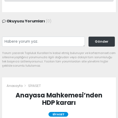
Okuyucu Yorumları
(0)
Gönder
Yorum yazarak Topluluk Kuralları’nı kabul etmiş bulunuyor ve korfezmanset.com
sitesine yaptığınız yorumunuzla ilgili doğrudan veya dolaylı tüm sorumluluğu
tek başınıza üstleniyorsunuz. Yazılan tüm yorumlardan site yönetimi hiçbir
şekilde sorumlu tutulamaz.
Anasayfa
SİYASET
Anayasa Mahkemesi’nden
HDP kararı
SİYASET