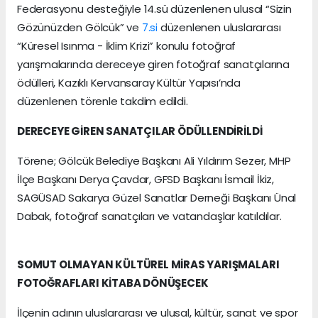
Federasyonu desteğiyle 14.sü düzenlenen ulusal “Sizin
Gözünüzden Gölcük” ve
7.si
düzenlenen uluslararası
“Küresel Isınma - İklim Krizi” konulu fotoğraf
yarışmalarında dereceye giren fotoğraf sanatçılarına
ödülleri, Kazıklı Kervansaray Kültür Yapısı’nda
düzenlenen törenle takdim edildi.
DERECEYE GİREN SANATÇILAR ÖDÜLLENDİRİLDİ
Törene; Gölcük Belediye Başkanı Ali Yıldırım Sezer, MHP
İlçe Başkanı Derya Çavdar, GFSD Başkanı İsmail İkiz,
SAGÜSAD Sakarya Güzel Sanatlar Derneği Başkanı Ünal
Dabak, fotoğraf sanatçıları ve vatandaşlar katıldılar.
SOMUT OLMAYAN KÜLTÜREL MİRAS YARIŞMALARI
FOTOĞRAFLARI KİTABA DÖNÜŞECEK
İlçenin adının uluslararası ve ulusal, kültür, sanat ve spor