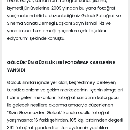
tebrik ediyor, katılan tüm fotoğraf sanatçılarına,
kıymetli jüri üyelerine, 2009 yılından bu yana fotoğraf
yarışmalarını birlikte düzenlediğimiz Gölcük Fotoğraf ve
Sinema Sanatı Derneği Başkanı Sayın İsmail İkiz ve
yönetimine, tüm emeği geçenlere çok teşekkür
ediyorum” şeklinde konuştu.
GÖLCÜK’ÜN GÜZELLİKLERİ FOTOĞRAF KARELERİNE
YANSIDI
Gölcük sınırları içinde yer alan, keşfedilmeyi bekleyen,
turistik alanların ve çekim merkezlerinin, ilçenin simgeleri
haline gelen mekanların fotoğraf sanatının kalıcı gücü
ile gelecek nesillere aktarma amacıyla düzenlenen
“Sizin Gözünüzden Gölcük” konulu ödüllü fotoğraf
yarışmasına; 16 farklı şehirden, 105 kişi, birbirinden değerli
392 fotoğraf gönderdiler. Jüri üyelerinin yaptıkları