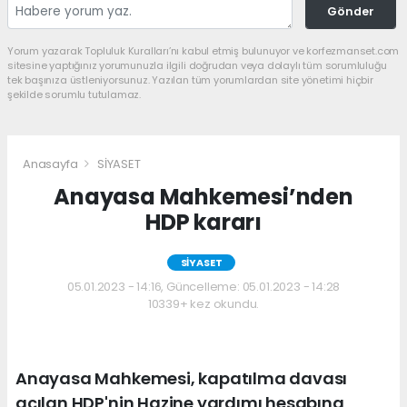
Gönder
Yorum yazarak Topluluk Kuralları’nı kabul etmiş bulunuyor ve korfezmanset.com
sitesine yaptığınız yorumunuzla ilgili doğrudan veya dolaylı tüm sorumluluğu
tek başınıza üstleniyorsunuz. Yazılan tüm yorumlardan site yönetimi hiçbir
şekilde sorumlu tutulamaz.
Anasayfa
SİYASET
Anayasa Mahkemesi’nden
HDP kararı
SİYASET
05.01.2023 - 14:16, Güncelleme: 05.01.2023 - 14:28
10339+ kez okundu.
Anayasa Mahkemesi, kapatılma davası
açılan HDP'nin Hazine yardımı hesabına