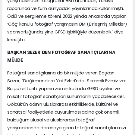
yarışmasındaki fotoğraflar BM tarafından, Türkiye
raporunda ve tüm dünyadaki yayınlarında kullanılmıştı.
Ödül ve sergileme töreni, 2022 yılında Ankara’da yapılan
‘Göç’ konulu fotoğraf yarışmasını BM (Birleşmiş Milletler)
sponsorluğunda, yine GFSD işbirliğiyle düzenledik” diye
konuştu.
BAŞKAN SEZER’DEN FOTOĞRAF SANATÇILARINA
MÜJDE
Fotoğraf sanatçılarına da bir müjde veren Başkan
Sezer, “Değirmendere Yalı Evleri’nde Seramik Evimiz var.
Bu güzel tarihi yapının zemin katında GFSD üyeleri ve
misafir fotoğraf sanatçıları sunumlarını yapabilecekler.
Gölcük’ün adının uluslararası etkinliklerde, kültürel ve
sanatsal faaliyetlerle duyurulması adına çok önemli
bulduğum ulusal ve uluslararası fotoğraf
yarışmalarında dereceye giren fotoğraf sanatçılarımızı