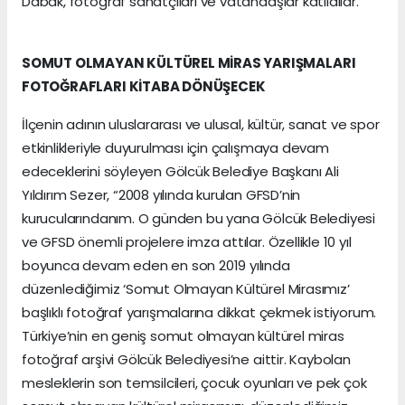
Dabak, fotoğraf sanatçıları ve vatandaşlar katıldılar.
SOMUT OLMAYAN KÜLTÜREL MİRAS YARIŞMALARI
FOTOĞRAFLARI KİTABA DÖNÜŞECEK
İlçenin adının uluslararası ve ulusal, kültür, sanat ve spor
etkinlikleriyle duyurulması için çalışmaya devam
edeceklerini söyleyen Gölcük Belediye Başkanı Ali
Yıldırım Sezer, “2008 yılında kurulan GFSD’nin
kurucularındanım. O günden bu yana Gölcük Belediyesi
ve GFSD önemli projelere imza attılar. Özellikle 10 yıl
boyunca devam eden en son 2019 yılında
düzenlediğimiz ‘Somut Olmayan Kültürel Mirasımız’
başlıklı fotoğraf yarışmalarına dikkat çekmek istiyorum.
Türkiye’nin en geniş somut olmayan kültürel miras
fotoğraf arşivi Gölcük Belediyesi’ne aittir. Kaybolan
mesleklerin son temsilcileri, çocuk oyunları ve pek çok