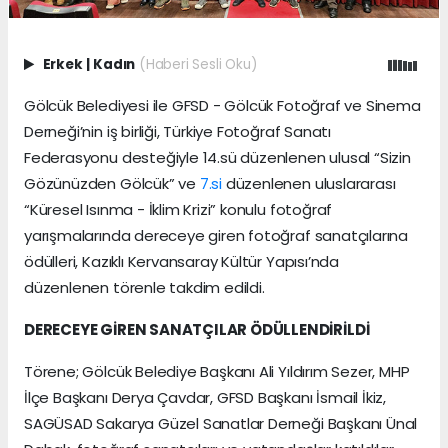
Erkek
|
Kadın
(Haberi Sesli Oku)
Gölcük Belediyesi ile GFSD - Gölcük Fotoğraf ve Sinema
Derneği’nin iş birliği, Türkiye Fotoğraf Sanatı
Federasyonu desteğiyle 14.sü düzenlenen ulusal “Sizin
Gözünüzden Gölcük” ve
7.si
düzenlenen uluslararası
“Küresel Isınma - İklim Krizi” konulu fotoğraf
yarışmalarında dereceye giren fotoğraf sanatçılarına
ödülleri, Kazıklı Kervansaray Kültür Yapısı’nda
düzenlenen törenle takdim edildi.
DERECEYE GİREN SANATÇILAR ÖDÜLLENDİRİLDİ
Törene; Gölcük Belediye Başkanı Ali Yıldırım Sezer, MHP
İlçe Başkanı Derya Çavdar, GFSD Başkanı İsmail İkiz,
SAGÜSAD Sakarya Güzel Sanatlar Derneği Başkanı Ünal