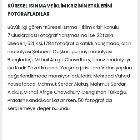
KÜRESEL ISINMA VE İKLİM KRİZİNİN ETKİLERİNİ
FOTORAFLADILAR
Büyük ilgi gören “Küresel Isınma - İklim Krizi” konulu
7.Uluslararası Fotoğraf Yarışması’na ise; 22 farklı
ülkeden, 521 kişi, 1784 fotoğrafla katıldı. Yarışmada; altın
madalyayı Şebnem Coşkun, gümüş madalyayı
Bangladeşli Mithail Afrige Chowdhury, bronz madalyayı
ise Kadir Tezel kazandı. Yarışma jürisi tarafından yapılan
değerlendirmede mansiyon ödüllerini; Mehrdad Vahed
Yousefabad, Mahmut Serdar Alakuş, Mahmut Serdar
Alakuş, Mithail Afrige Chowdhury, Cengizhan Türkoğlu,
Prakash Kandakoor kazanırken, 50 fotoğraf da
sergilemeye değer bulundu.