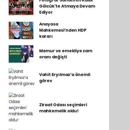
Fotoğraf Sanatının Kalbi
Gölcük'te Atmaya Devam
Ediyor
Anayasa
Mahkemesi’nden HDP
kararı
Memur ve emekliye zam
oranı değişti
Vahit Eryılmaz’a önemli
görev
Ziraat Odası seçimleri
mahkemelik oldu!