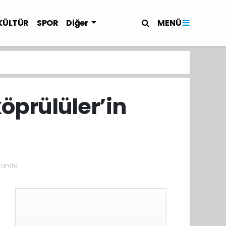
MENÜ
KÜLTÜR
SPOR
Diğer
öprülüler’in
kundu.