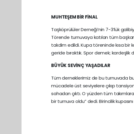
MUHTEŞEM BİR FİNAL
Taşköprülüler Derneği’nin 7-3’lük galib
Törende turnuvaya katılan tüm başkanla
takdim edildi. Kupa töreninde kısa bi
geride bıraktık. Spor demek; kardeşli
BÜYÜK SEVİNÇ YAŞADILAR
Tüm derneklerimiz de bu turnuvada bu
mücadele üst seviyelere çıkıp tansiyon
sahadan çıktı. O yüzden tüm takımlara
bir turnuva oldu” dedi. Birincilik kupası