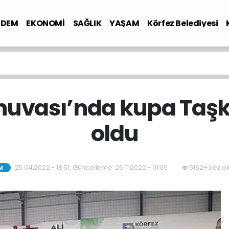
NDEM
EKONOMİ
SAĞLIK
YAŞAM
Körfez Belediyesi
nuvası’nda kupa Taşk
oldu
25.04.2022 - 18:51, Güncelleme: 26.11.2022 - 01:09
5162+ kez o
M