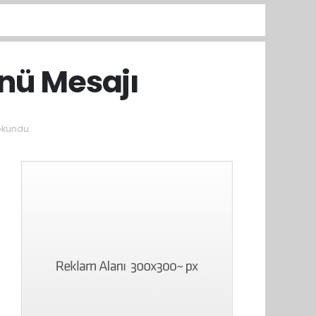
ünü Mesajı
okundu.