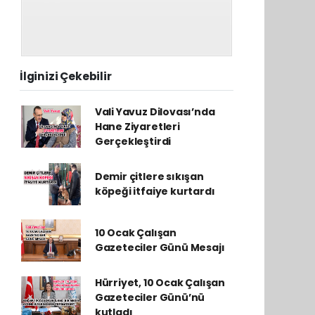
İlginizi Çekebilir
Vali Yavuz Dilovası’nda
Hane Ziyaretleri
Gerçekleştirdi
Demir çitlere sıkışan
köpeği itfaiye kurtardı
10 Ocak Çalışan
Gazeteciler Günü Mesajı
Hürriyet, 10 Ocak Çalışan
Gazeteciler Günü’nü
kutladı