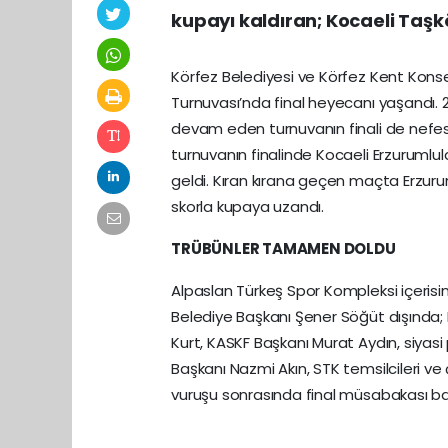
kupayı kaldıran; Kocaeli Taşk
Körfez Belediyesi ve Körfez Kent Konsey
Turnuvası’nda final heyecanı yaşandı. 24
devam eden turnuvanın finali de nefesle
turnuvanın finalinde Kocaeli Erzurumlul
geldi. Kıran kırana geçen maçta Erzuru
skorla kupaya uzandı.
TRÜBÜNLER TAMAMEN DOLDU
Alpaslan Türkeş Spor Kompleksi içerisin
Belediye Başkanı Şener Söğüt dışında; 
Kurt, KASKF Başkanı Murat Aydın, siyasi p
Başkanı Nazmi Akın, STK temsilcileri ve
vuruşu sonrasında final müsabakası ba