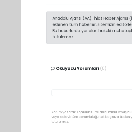
Anadolu Ajansı (AA), İhlas Haber Ajansı 
eklenen tüm haberler, sitemizin editörl
Bu haberlerde yer alan hukuki muhatapla
tutulamaz...
Okuyucu Yorumları
(0)
Yorum yazarak Topluluk Kuralları’nı kabul etmiş b
veya dolaylı tüm sorumluluğu tek başınıza üstleni
tutulamaz.