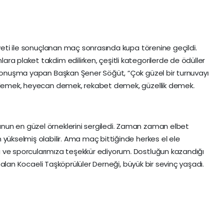
iyeti ile sonuçlanan maç sonrasında kupa törenine geçildi.
ra plaket takdim edilirken, çeşitli kategorilerde de ödüller
r konuşma yapan Başkan Şener Söğüt, “Çok güzel bir turnuvayı
k demek, heyecan demek, rekabet demek, güzellik demek.
nun en güzel örneklerini sergiledi. Zaman zaman elbet
 yükselmiş olabilir. Ama maç bittiğinde herkes el ele
 ve sporcularımıza teşekkür ediyorum. Dostluğun kazandığı
nı alan Kocaeli Taşköprülüler Derneği, büyük bir sevinç yaşadı.