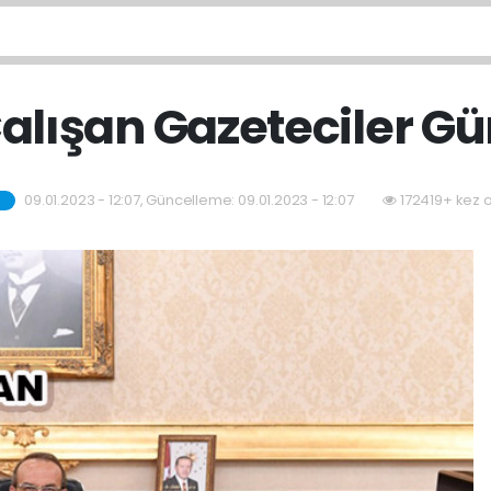
alışan Gazeteciler G
09.01.2023 - 12:07, Güncelleme: 09.01.2023 - 12:07
172419+ kez 