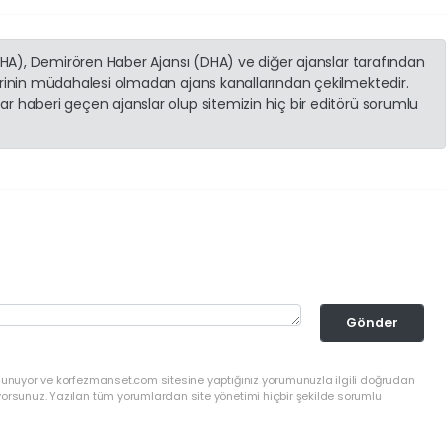
(İHA), Demirören Haber Ajansı (DHA) ve diğer ajanslar tarafından
erinin müdahalesi olmadan ajans kanallarından çekilmektedir.
r haberi geçen ajanslar olup sitemizin hiç bir editörü sorumlu
Gönder
ulunuyor ve korfezmanset.com sitesine yaptığınız yorumunuzla ilgili doğrudan
yorsunuz. Yazılan tüm yorumlardan site yönetimi hiçbir şekilde sorumlu