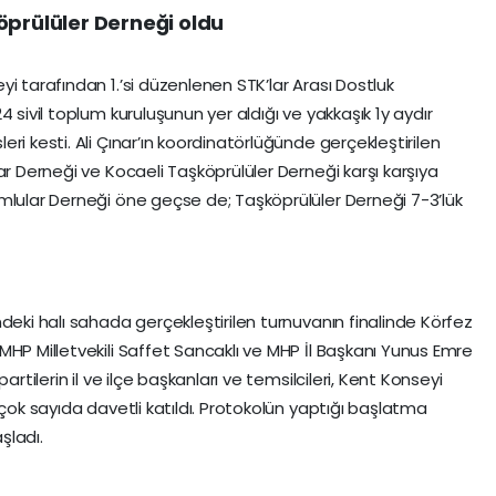
öprülüler Derneği oldu
i tarafından 1.’si düzenlenen STK’lar Arası Dostluk
 sivil toplum kuruluşunun yer aldığı ve yakkaşık 1y aydır
ri kesti. Ali Çınar’ın koordinatörlüğünde gerçekleştirilen
ar Derneği ve Kocaeli Taşköprülüler Derneği karşı karşıya
mlular Derneği öne geçse de; Taşköprülüler Derneği 7-3’lük
deki halı sahada gerçekleştirilen turnuvanın finalinde Körfez
MHP Milletvekili Saffet Sancaklı ve MHP İl Başkanı Yunus Emre
artilerin il ve ilçe başkanları ve temsilcileri, Kent Konseyi
 çok sayıda davetli katıldı. Protokolün yaptığı başlatma
şladı.