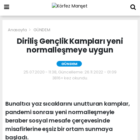
Anasayfa
GÜNDEM
Diriliş Gençlik Kampları yeni
normalleşmeye uygun
GÜNDEM
25.07.2020 - 11:38, Güncelleme: 26.11.2022 - 01:09
3816+ kez okundu.
Bunaltıcı yaz sıcaklarını unutturan kamplar,
pandemi sonrası yeni normalleşmeyle
beraber sosyal mesafe çerçevesinde
misafirlerine eşsiz bir ortam sunmaya
başladı.