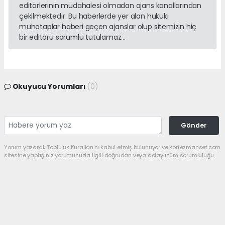
editörlerinin müdahalesi olmadan ajans kanallarından
çekilmektedir. Bu haberlerde yer alan hukuki
muhataplar haberi geçen ajanslar olup sitemizin hiç
bir editörü sorumlu tutulamaz...
Okuyucu Yorumları
(0)
Gönder
Yorum yazarak Topluluk Kuralları’nı kabul etmiş bulunuyor ve korfezmanset.com
sitesine yaptığınız yorumunuzla ilgili doğrudan veya dolaylı tüm sorumluluğu
tek başınıza üstleniyorsunuz. Yazılan tüm yorumlardan site yönetimi hiçbir
şekilde sorumlu tutulamaz.
haber paketi
haber scripti
haber yazılımı