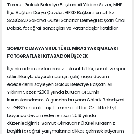
Törene; Gölcük Belediye Başkanı Ali Yıldırım Sezer, MHP
İlçe Başkanı Derya Çavdar, GFSD Başkanı İsmail İkiz,
SAGÜSAD Sakarya Güzel Sanatlar Derneği Başkanı Ünal
Dabak, fotoğraf sanatçıları ve vatandaşlar katıldılar.
SOMUT OLMAYAN KÜLTÜREL MİRAS YARIŞMALARI
FOTOĞRAFLARI KİTABA DÖNÜŞECEK
İlçenin adının uluslararası ve ulusal, kültür, sanat ve spor
etkinlikleriyle duyurulması için çalışmaya devam
edeceklerini söyleyen Gölcük Belediye Başkanı Ali
Yıldırım Sezer, “2008 yılında kurulan GFSD’nin
kurucularındanım. O günden bu yana Gölcük Belediyesi
ve GFSD önemli projelere imza attılar. Özellikle 10 yıl
boyunca devam eden en son 2019 yılında
düzenlediğimiz ‘Somut Olmayan Kültürel Mirasımız’
başlıklı fotoğraf yarışmalarına dikkat çekmek istiyorum.