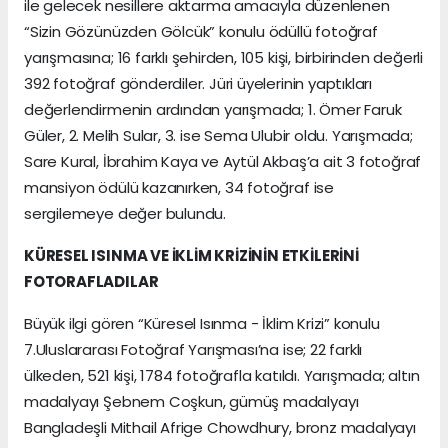
ile gelecek nesillere aktarma amacıyla düzenlenen
“Sizin Gözünüzden Gölcük” konulu ödüllü fotoğraf
yarışmasına; 16 farklı şehirden, 105 kişi, birbirinden değerli
392 fotoğraf gönderdiler. Jüri üyelerinin yaptıkları
değerlendirmenin ardından yarışmada; 1. Ömer Faruk
Güler, 2. Melih Sular, 3. ise Sema Ulubir oldu. Yarışmada;
Sare Kural, İbrahim Kaya ve Aytül Akbaş’a ait 3 fotoğraf
mansiyon ödülü kazanırken, 34 fotoğraf ise
sergilemeye değer bulundu.
KÜRESEL ISINMA VE İKLİM KRİZİNİN ETKİLERİNİ
FOTORAFLADILAR
Büyük ilgi gören “Küresel Isınma - İklim Krizi” konulu
7.Uluslararası Fotoğraf Yarışması’na ise; 22 farklı
ülkeden, 521 kişi, 1784 fotoğrafla katıldı. Yarışmada; altın
madalyayı Şebnem Coşkun, gümüş madalyayı
Bangladeşli Mithail Afrige Chowdhury, bronz madalyayı