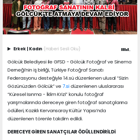
Erkek
|
Kadın
(Haberi Sesli Oku)
Gölcük Belediyesi ile GFSD - Gölcük Fotoğraf ve Sinema
Derneği’nin iş birliği, Türkiye Fotoğraf Sanatı
Federasyonu desteğiyle 14.sü düzenlenen ulusal “Sizin
Gözünüzden Gölcük” ve
7.si
düzenlenen uluslararası
“Küresel Isınma - İklim Krizi” konulu fotoğraf
yarışmalarında dereceye giren fotoğraf sanatçılarına
ödülleri, Kazıklı Kervansaray Kültür Yapısı’nda
düzenlenen törenle takdim edildi.
DERECEYE GİREN SANATÇILAR ÖDÜLLENDİRİLDİ