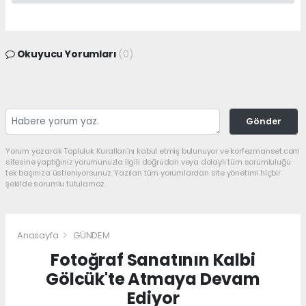
Okuyucu Yorumları
(0)
Gönder
Yorum yazarak Topluluk Kuralları’nı kabul etmiş bulunuyor ve korfezmanset.com
sitesine yaptığınız yorumunuzla ilgili doğrudan veya dolaylı tüm sorumluluğu
tek başınıza üstleniyorsunuz. Yazılan tüm yorumlardan site yönetimi hiçbir
şekilde sorumlu tutulamaz.
Anasayfa
GÜNDEM
Fotoğraf Sanatının Kalbi
Gölcük'te Atmaya Devam
Ediyor