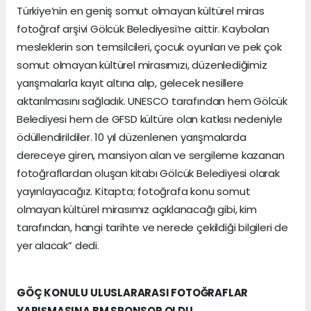
Türkiye’nin en geniş somut olmayan kültürel miras
fotoğraf arşivi Gölcük Belediyesi’ne aittir. Kaybolan
mesleklerin son temsilcileri, çocuk oyunları ve pek çok
somut olmayan kültürel mirasımızı, düzenlediğimiz
yarışmalarla kayıt altına alıp, gelecek nesillere
aktarılmasını sağladık. UNESCO tarafından hem Gölcük
Belediyesi hem de GFSD kültüre olan katkısı nedeniyle
ödüllendirildiler. 10 yıl düzenlenen yarışmalarda
dereceye giren, mansiyon alan ve sergileme kazanan
fotoğraflardan oluşan kitabı Gölcük Belediyesi olarak
yayınlayacağız. Kitapta; fotoğrafa konu somut
olmayan kültürel mirasımız açıklanacağı gibi, kim
tarafından, hangi tarihte ve nerede çekildiği bilgileri de
yer alacak” dedi.
GÖÇ KONULU ULUSLARARASI FOTOĞRAFLAR
YARIŞMASINA BM SPONSOR OLDU