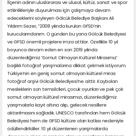
İlçenin adının uluslararası ve ulusal, kültür, sanat ve spor
etkinlikleriyle duyurulması için çalışmaya devam
edeceklerini söyleyen Gölcük Belediye Başkanı Ali
Yıldırım Sezer, “2008 yılında kurulan GFSD’nin
kurucularındanım. O günden bu yana Gölcük Belediyesi
ve GFSD önemli projelere imza attılar. Özellikle 10 yıl
boyunca devam eden en son 2019 yılında
düzenlediğimiz ‘Somut Olmayan Kültürel Mirasımız’
başlıklı fotoğraf yarışmalarına dikkat çekmek istiyorum.
Türkiye’nin en geniş somut olmayan kültürel miras
fotoğraf arşivi Gölcük Belediyesi’ne aittir. Kaybolan
mesleklerin son temsilcileri, çocuk oyunları ve pek çok
somut olmayan kültürel mirasımızı, düzenlediğimiz
yarışmalarla kayıt altına alıp, gelecek nesillere
aktarılmasını sağladık. UNESCO tarafından hem Gölcük
Belediyesi hem de GFSD kültüre olan katkısı nedeniyle
ödüllendirildiler. 10 yıl düzenlenen yarışmalarda