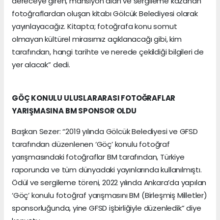
dereceye giren, mansiyon alan ve sergileme kazanan
fotoğraflardan oluşan kitabı Gölcük Belediyesi olarak
yayınlayacağız. Kitapta; fotoğrafa konu somut
olmayan kültürel mirasımız açıklanacağı gibi, kim
tarafından, hangi tarihte ve nerede çekildiği bilgileri de
yer alacak” dedi.
GÖÇ KONULU ULUSLARARASI FOTOĞRAFLAR
YARIŞMASINA BM SPONSOR OLDU
Başkan Sezer: “2019 yılında Gölcük Belediyesi ve GFSD
tarafından düzenlenen ‘Göç’ konulu fotoğraf
yarışmasındaki fotoğraflar BM tarafından, Türkiye
raporunda ve tüm dünyadaki yayınlarında kullanılmıştı.
Ödül ve sergileme töreni, 2022 yılında Ankara’da yapılan
‘Göç’ konulu fotoğraf yarışmasını BM (Birleşmiş Milletler)
sponsorluğunda, yine GFSD işbirliğiyle düzenledik” diye