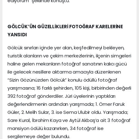
ediyorum” şeklinde konuştu.
GÖLCÜK’ÜN GÜZELLİKLERİ FOTOĞRAF KARELERİNE
YANSIDI
Gölcük sınırları içinde yer alan, keşfedilmeyi bekleyen,
turistik alanların ve çekim merkezlerinin, ilçenin simgeleri
haline gelen mekanların fotoğraf sanatının kalıcı gücü
ile gelecek nesillere aktarma amacıyla düzenlenen
“Sizin Gözünüzden Gölcük” konulu ödüllü fotoğraf
yarışmasına; 16 farklı şehirden, 105 kişi, birbirinden değerli
392 fotoğraf gönderdiler. Jüri üyelerinin yaptıkları
değerlendirmenin ardından yarışmada; 1. Ömer Faruk
Güler, 2. Melih Sular, 3. ise Sema Ulubir oldu. Yarışmada;
Sare Kural, İbrahim Kaya ve Aytül Akbaş’a ait 3 fotoğraf
mansiyon ödülü kazanırken, 34 fotoğraf ise
sergilemeye değer bulundu.