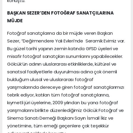
konuştu.
BAŞKAN SEZER’DEN FOTOĞRAF SANATÇILARINA
MÜJDE
Fotoğraf sanatçılarına da bir müjde veren Başkan
Sezer, “Değirmendere Yalı Evleri’nde Seramik Evimiz var.
Bu güzel tarihi yapının zemin katında GFSD üyeleri ve
misafir fotoğraf sanatçıları sunumlarını yapabilecekler.
Gölcük’ün adının uluslararası etkinliklerde, kültürel ve
sanatsal faaliyetlerle duyurulması adına çok önemli
bulduğum ulusal ve uluslararası fotoğraf
yarışmalarında dereceye giren fotoğraf sanatçılarımızı
tebrik ediyor, katılan tüm fotoğraf sanatçılarına,
kıymetli jüri üyelerine, 2009 yılından bu yana fotoğraf
yarışmalarını birlikte düzenlediğimiz Gölcük Fotoğraf ve
Sinema Sanatı Derneği Başkanı Sayın İsmail İkiz ve
yönetimine, tüm emeği geçenlere çok teşekkür