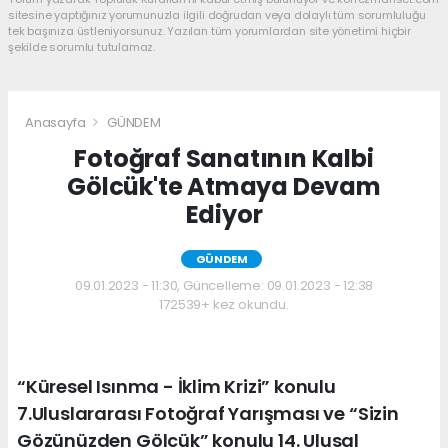
sitesine yaptığınız yorumunuzla ilgili doğrudan veya dolaylı tüm sorumluluğu
tek başınıza üstleniyorsunuz. Yazılan tüm yorumlardan site yönetimi hiçbir
şekilde sorumlu tutulamaz.
Anasayfa
GÜNDEM
Fotoğraf Sanatının Kalbi
Gölcük'te Atmaya Devam
Ediyor
GÜNDEM
09.01.2023 - 11:30, Güncelleme: 09.01.2023 - 12:38
172539+ kez okundu.
“Küresel Isınma - İklim Krizi” konulu
7.Uluslararası Fotoğraf Yarışması ve “Sizin
Gözünüzden Gölcük” konulu 14. Ulusal