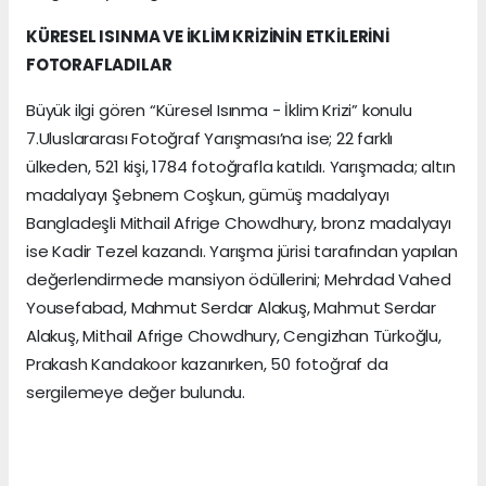
KÜRESEL ISINMA VE İKLİM KRİZİNİN ETKİLERİNİ
FOTORAFLADILAR
Büyük ilgi gören “Küresel Isınma - İklim Krizi” konulu
7.Uluslararası Fotoğraf Yarışması’na ise; 22 farklı
ülkeden, 521 kişi, 1784 fotoğrafla katıldı. Yarışmada; altın
madalyayı Şebnem Coşkun, gümüş madalyayı
Bangladeşli Mithail Afrige Chowdhury, bronz madalyayı
ise Kadir Tezel kazandı. Yarışma jürisi tarafından yapılan
değerlendirmede mansiyon ödüllerini; Mehrdad Vahed
Yousefabad, Mahmut Serdar Alakuş, Mahmut Serdar
Alakuş, Mithail Afrige Chowdhury, Cengizhan Türkoğlu,
Prakash Kandakoor kazanırken, 50 fotoğraf da
sergilemeye değer bulundu.