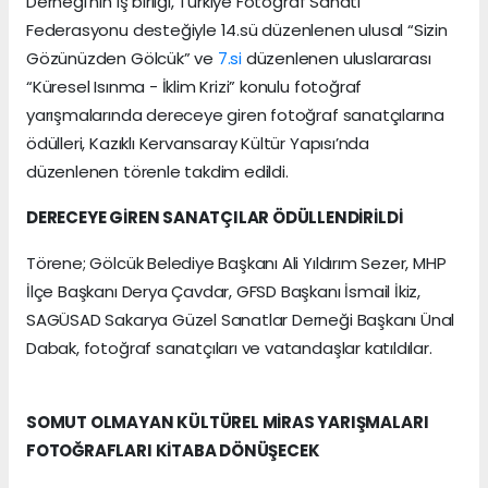
Derneği’nin iş birliği, Türkiye Fotoğraf Sanatı
Federasyonu desteğiyle 14.sü düzenlenen ulusal “Sizin
Gözünüzden Gölcük” ve
7.si
düzenlenen uluslararası
“Küresel Isınma - İklim Krizi” konulu fotoğraf
yarışmalarında dereceye giren fotoğraf sanatçılarına
ödülleri, Kazıklı Kervansaray Kültür Yapısı’nda
düzenlenen törenle takdim edildi.
DERECEYE GİREN SANATÇILAR ÖDÜLLENDİRİLDİ
Törene; Gölcük Belediye Başkanı Ali Yıldırım Sezer, MHP
İlçe Başkanı Derya Çavdar, GFSD Başkanı İsmail İkiz,
SAGÜSAD Sakarya Güzel Sanatlar Derneği Başkanı Ünal
Dabak, fotoğraf sanatçıları ve vatandaşlar katıldılar.
SOMUT OLMAYAN KÜLTÜREL MİRAS YARIŞMALARI
FOTOĞRAFLARI KİTABA DÖNÜŞECEK