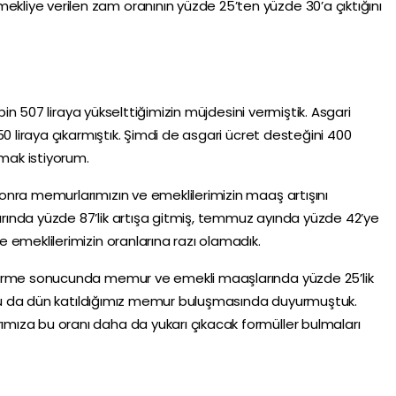
iye verilen zam oranının yüzde 25’ten yüzde 30’a çıktığını
 bin 507 liraya yükselttiğimizin müjdesini vermiştik. Asgari
50 liraya çıkarmıştık. Şimdi de asgari ücret desteğini 400
rmak istiyorum.
nra memurlarımızın ve emeklilerimizin maaş artışını
ında yüzde 87’lik artışa gitmiş, temmuz ayında yüzde 42’ye
 emeklilerimizin oranlarına razı olamadık.
dirme sonucunda memur ve emekli maaşlarında yüzde 25’lik
Bunu da dün katıldığımız memur buluşmasında duyurmuştuk.
ıza bu oranı daha da yukarı çıkacak formüller bulmaları