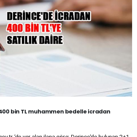
e 400 bin TL muhammen bedelle icradan
.gov.tr ’de yer alan ilana göre; Derince'de bulunan 2+1