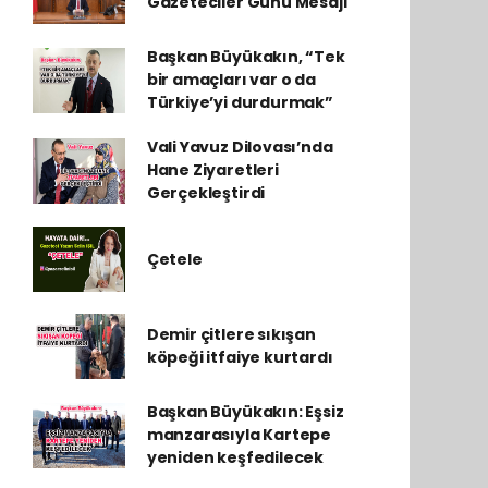
Gazeteciler Günü Mesajı
Başkan Büyükakın, “Tek
bir amaçları var o da
Türkiye’yi durdurmak”
Vali Yavuz Dilovası’nda
Hane Ziyaretleri
Gerçekleştirdi
Çetele
Demir çitlere sıkışan
köpeği itfaiye kurtardı
Başkan Büyükakın: Eşsiz
manzarasıyla Kartepe
yeniden keşfedilecek