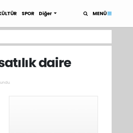
MENÜ
KÜLTÜR
SPOR
Diğer
atılık daire
kundu.