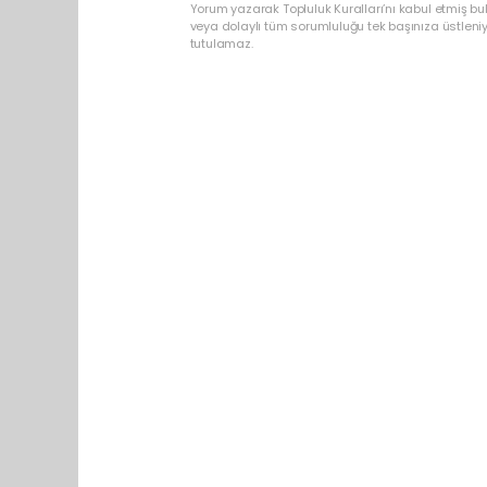
Yorum yazarak Topluluk Kuralları’nı kabul etmiş b
veya dolaylı tüm sorumluluğu tek başınıza üstleni
tutulamaz.