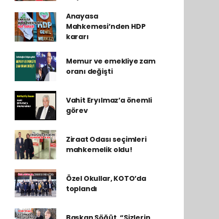
Anayasa
Mahkemesi’nden HDP
kararı
Memur ve emekliye zam
oranı değişti
Vahit Eryılmaz’a önemli
görev
Ziraat Odası seçimleri
mahkemelik oldu!
Özel Okullar, KOTO’da
toplandı
Başkan Söğüt, “Sizlerin