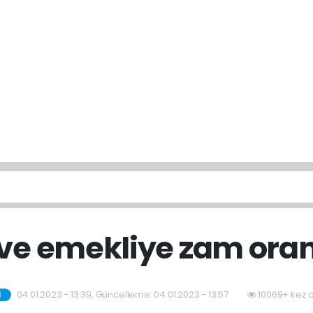
e emekliye zam oranı
04.01.2023 - 13:39, Güncelleme: 04.01.2023 - 13:57
10069+ kez 
İ