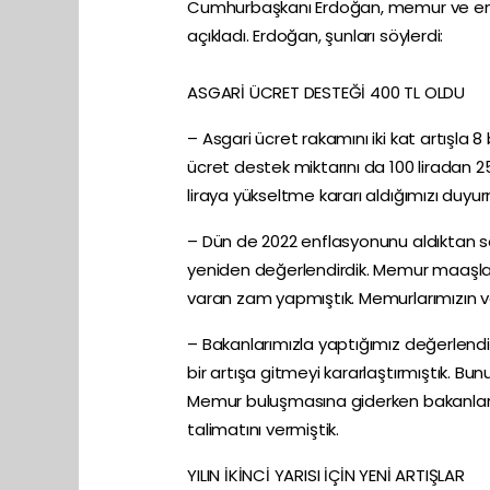
Cumhurbaşkanı Erdoğan, memur ve emekl
açıkladı. Erdoğan, şunları söylerdi:
ASGARİ ÜCRET DESTEĞİ 400 TL OLDU
– Asgari ücret rakamını iki kat artışla 8
ücret destek miktarını da 100 liradan 2
liraya yükseltme kararı aldığımızı duyu
– Dün de 2022 enflasyonunu aldıktan so
yeniden değerlendirdik. Memur maaşlar
varan zam yapmıştık. Memurlarımızın ve
– Bakanlarımızla yaptığımız değerlen
bir artışa gitmeyi kararlaştırmıştık. 
Memur buluşmasına giderken bakanlarım
talimatını vermiştik.
YILIN İKİNCİ YARISI İÇİN YENİ ARTIŞLAR