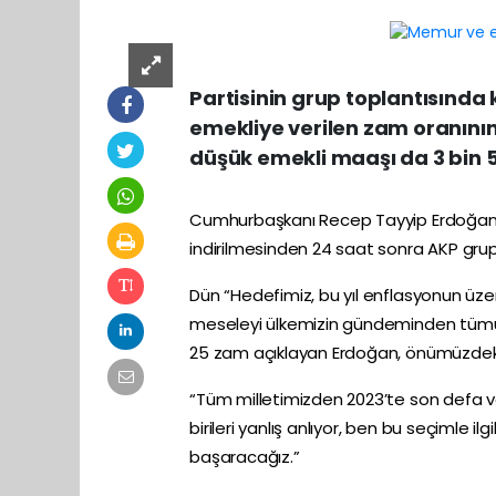
Partisinin grup toplantısın
emekliye verilen zam oranının 
düşük emekli maaşı da 3 bin 50
Cumhurbaşkanı
Recep Tayyip Erdoğa
indirilmesinden 24 saat sonra
AKP
grup
Dün “Hedefimiz, bu yıl enflasyonun üz
meseleyi ülkemizin gündeminden tümü
25
zam
açıklayan Erdoğan, önümüzdeki a
“Tüm milletimizden 2023’te son defa ve
birileri yanlış anlıyor, ben bu seçimle ilg
başaracağız.”