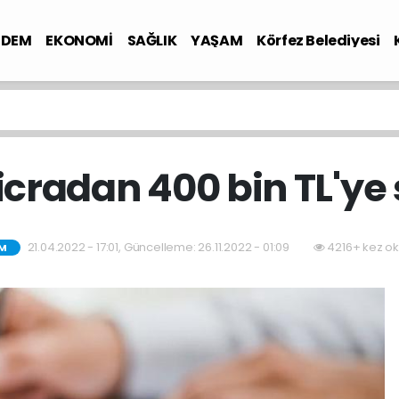
NDEM
EKONOMİ
SAĞLIK
YAŞAM
Körfez Belediyesi
icradan 400 bin TL'ye s
21.04.2022 - 17:01, Güncelleme: 26.11.2022 - 01:09
4216+ kez o
M