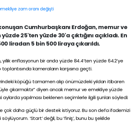
da konuşan Cumhurbaşkanı Erdoğan, memur ve
yüzde 25'ten yüzde 30'a çıktığını açıkladı. En
0 liradan 5 bin 500 liraya çıkarıldı.
n
, yıllık enflasyonun bir anda yüzde 84.4’ten yüzde 64.2’ye
 toplantısında kameraların karşısına geçti.
erindeki köpüğü tamamen alıp önümüzdeki yıldan itibaren
yle çıkarmaktır” diyen ancak memur ve emekliye yüzde
ylarda yapılması beklenen seçimlerle ilgili şunları söyledi:
 çok daha güçlü bir destek istiyoruz. Bu son defa ifademizi
ili söylüyorum. ‘Start’ değil, bu ‘finiş’, bunu bu şekilde