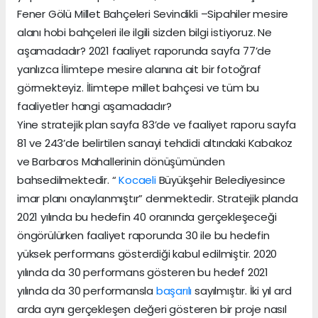
Fener Gölü Millet Bahçeleri Sevindikli –Sipahiler mesire
alanı hobi bahçeleri ile ilgili sizden bilgi istiyoruz. Ne
aşamadadır? 2021 faaliyet raporunda sayfa 77’de
yanlızca İlimtepe mesire alanına ait bir fotoğraf
görmekteyiz. İlimtepe millet bahçesi ve tüm bu
faaliyetler hangi aşamadadır?
Yine stratejik plan sayfa 83’de ve faaliyet raporu sayfa
81 ve 243’de belirtilen sanayi tehdidi altındaki Kabakoz
ve Barbaros Mahallerinin dönüşümünden
bahsedilmektedir. “
Kocaeli
Büyükşehir Belediyesince
imar planı onaylanmıştır” denmektedir. Stratejik planda
2021 yılında bu hedefin 40 oranında gerçekleşeceği
öngörülürken faaliyet raporunda 30 ile bu hedefin
yüksek performans gösterdiği kabul edilmiştir. 2020
yılında da 30 performans gösteren bu hedef 2021
yılında da 30 performansla
başarılı
sayılmıştır. İki yıl ard
arda aynı gerçekleşen değeri gösteren bir proje nasıl