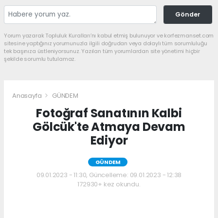
Gönder
Yorum yazarak Topluluk Kuralları’nı kabul etmiş bulunuyor ve korfezmanset.com
sitesine yaptığınız yorumunuzla ilgili doğrudan veya dolaylı tüm sorumluluğu
tek başınıza üstleniyorsunuz. Yazılan tüm yorumlardan site yönetimi hiçbir
şekilde sorumlu tutulamaz.
Anasayfa
GÜNDEM
Fotoğraf Sanatının Kalbi
Gölcük'te Atmaya Devam
Ediyor
GÜNDEM
09.01.2023 - 11:30, Güncelleme: 09.01.2023 - 12:38
172930+ kez okundu.