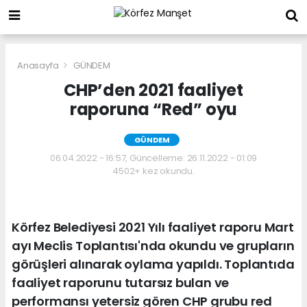
Anasayfa
GÜNDEM
CHP’den 2021 faaliyet
raporuna “Red” oyu
GÜNDEM
06.04.2022 - 16:57, Güncelleme: 26.11.2022 - 01:09
4502+ kez okundu.
Körfez Belediyesi 2021 Yılı faaliyet raporu Mart
ayı Meclis Toplantısı'nda okundu ve grupların
görüşleri alınarak oylama yapıldı. Toplantıda
faaliyet raporunu tutarsız bulan ve
performansı yetersiz gören CHP grubu red