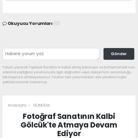
Okuyucu Yorumları
(0)
Gönder
Yorum yazarak Topluluk Kuralları’nı kabul etmiş bulunuyor ve korfezmanset.com
sitesine yaptığınız yorumunuzla ilgili doğrudan veya dolaylı tüm sorumluluğu
tek başınıza üstleniyorsunuz. Yazılan tüm yorumlardan site yönetimi hiçbir
şekilde sorumlu tutulamaz.
Anasayfa
GÜNDEM
Fotoğraf Sanatının Kalbi
Gölcük'te Atmaya Devam
Ediyor