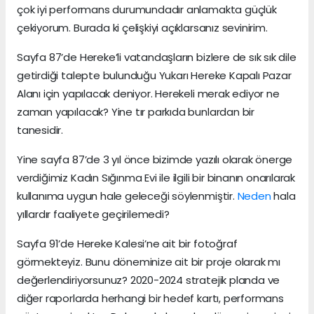
çok iyi performans durumundadır anlamakta güçlük
çekiyorum. Burada ki çelişkiyi açıklarsanız sevinirim.
Sayfa 87’de Hereke’li vatandaşların bizlere de sık sık dile
getirdiği talepte bulunduğu Yukarı Hereke Kapalı Pazar
Alanı için yapılacak deniyor. Herekeli merak ediyor ne
zaman yapılacak? Yine tır parkıda bunlardan bir
tanesidir.
Yine sayfa 87’de 3 yıl önce bizimde yazılı olarak önerge
verdiğimiz Kadın Sığınma Evi ile ilgili bir binanın onarılarak
kullanıma uygun hale geleceği söylenmiştir.
Neden
hala
yıllardır faaliyete geçirilemedi?
Sayfa 91’de Hereke Kalesi’ne ait bir fotoğraf
görmekteyiz. Bunu döneminize ait bir proje olarak mı
değerlendiriyorsunuz? 2020-2024 stratejik planda ve
diğer raporlarda herhangi bir hedef kartı, performans