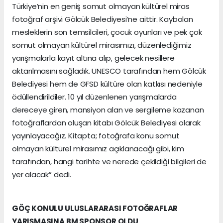
Türkiye’nin en geniş somut olmayan kültürel miras
fotoğraf arşivi Gölcük Belediyesi’ne aittir. Kaybolan
mesleklerin son temsilcileri, çocuk oyunları ve pek çok
somut olmayan kültürel mirasımızı, düzenlediğimiz
yarışmalarla kayıt altına alıp, gelecek nesillere
aktarılmasını sağladık. UNESCO tarafından hem Gölcük
Belediyesi hem de GFSD kültüre olan katkısı nedeniyle
ödüllendirildiler. 10 yıl düzenlenen yarışmalarda
dereceye giren, mansiyon alan ve sergileme kazanan
fotoğraflardan oluşan kitabı Gölcük Belediyesi olarak
yayınlayacağız. Kitapta; fotoğrafa konu somut
olmayan kültürel mirasımız açıklanacağı gibi, kim
tarafından, hangi tarihte ve nerede çekildiği bilgileri de
yer alacak” dedi.
GÖÇ KONULU ULUSLARARASI FOTOĞRAFLAR
YARIŞMASINA BM SPONSOR OLDU