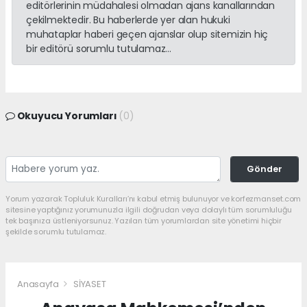
editörlerinin müdahalesi olmadan ajans kanallarından
çekilmektedir. Bu haberlerde yer alan hukuki
muhataplar haberi geçen ajanslar olup sitemizin hiç
bir editörü sorumlu tutulamaz...
Okuyucu Yorumları
(0)
Gönder
Yorum yazarak Topluluk Kuralları’nı kabul etmiş bulunuyor ve korfezmanset.com
sitesine yaptığınız yorumunuzla ilgili doğrudan veya dolaylı tüm sorumluluğu
tek başınıza üstleniyorsunuz. Yazılan tüm yorumlardan site yönetimi hiçbir
şekilde sorumlu tutulamaz.
Anasayfa
SİYASET