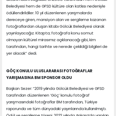
Belediyesi hem de GFSD kültüre olan katkısı nedeniyle
ödüllendirildiler. 10 yıl düzenlenen yarışmalarda
dereceye giren, mansiyon alan ve sergileme kazanan
fotoğraflardan oluşan kitabı Gölcük Belediyesi olarak
yayınlayacağız. Kitapta; fotoğrafa konu somut
olmayan kültürel mirasımız açıklanacağı gibi, kim
tarafından, hangi tarihte ve nerede çekildiği bilgileri de
yer alacak” dedi.
GÖÇ KONULU ULUSLARARASI FOTOĞRAFLAR
YARIŞMASINA BM SPONSOR OLDU
Başkan Sezer: “2019 yılında Gölcük Belediyesi ve GFSD
tarafından düzenlenen ‘Göç’ konulu fotoğraf
yarışmasındaki fotoğraflar BM tarafından, Türkiye
raporunda ve tüm dünyadaki yayınlarında kullanılmıştı.
Ödül ve sergileme töreni, 2022 yılında Ankara’da yapılan