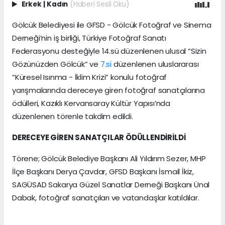
Erkek
|
Kadın
(Haberi Sesli Oku)
Gölcük Belediyesi ile GFSD - Gölcük Fotoğraf ve Sinema
Derneği’nin iş birliği, Türkiye Fotoğraf Sanatı
Federasyonu desteğiyle 14.sü düzenlenen ulusal “Sizin
Gözünüzden Gölcük” ve
7.si
düzenlenen uluslararası
“Küresel Isınma - İklim Krizi” konulu fotoğraf
yarışmalarında dereceye giren fotoğraf sanatçılarına
ödülleri, Kazıklı Kervansaray Kültür Yapısı’nda
düzenlenen törenle takdim edildi.
DERECEYE GİREN SANATÇILAR ÖDÜLLENDİRİLDİ
Törene; Gölcük Belediye Başkanı Ali Yıldırım Sezer, MHP
İlçe Başkanı Derya Çavdar, GFSD Başkanı İsmail İkiz,
SAGÜSAD Sakarya Güzel Sanatlar Derneği Başkanı Ünal
Dabak, fotoğraf sanatçıları ve vatandaşlar katıldılar.