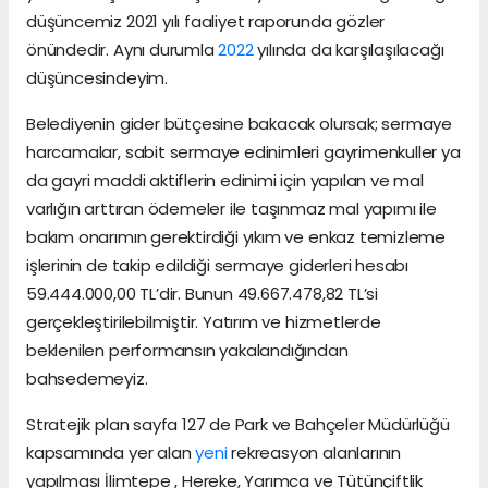
düşüncemiz 2021 yılı faaliyet raporunda gözler
önündedir. Aynı durumla
2022
yılında da karşılaşılacağı
düşüncesindeyim.
Belediyenin gider bütçesine bakacak olursak; sermaye
harcamalar, sabit sermaye edinimleri gayrimenkuller ya
da gayri maddi aktiflerin edinimi için yapılan ve mal
varlığın arttıran ödemeler ile taşınmaz mal yapımı ile
bakım onarımın gerektirdiği yıkım ve enkaz temizleme
işlerinin de takip edildiği sermaye giderleri hesabı
59.444.000,00 TL’dir. Bunun 49.667.478,82 TL’si
gerçekleştirilebilmiştir. Yatırım ve hizmetlerde
beklenilen performansın yakalandığından
bahsedemeyiz.
Stratejik plan sayfa 127 de Park ve Bahçeler Müdürlüğü
kapsamında yer alan
yeni
rekreasyon alanlarının
yapılması İlimtepe , Hereke, Yarımca ve Tütünçiftlik