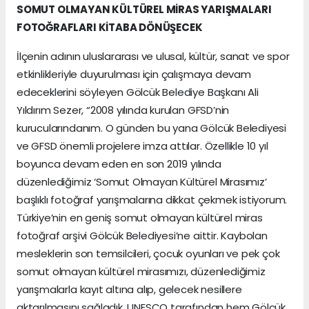
SOMUT OLMAYAN KÜLTÜREL MİRAS YARIŞMALARI
FOTOĞRAFLARI KİTABA DÖNÜŞECEK
İlçenin adının uluslararası ve ulusal, kültür, sanat ve spor
etkinlikleriyle duyurulması için çalışmaya devam
edeceklerini söyleyen Gölcük Belediye Başkanı Ali
Yıldırım Sezer, “2008 yılında kurulan GFSD’nin
kurucularındanım. O günden bu yana Gölcük Belediyesi
ve GFSD önemli projelere imza attılar. Özellikle 10 yıl
boyunca devam eden en son 2019 yılında
düzenlediğimiz ‘Somut Olmayan Kültürel Mirasımız’
başlıklı fotoğraf yarışmalarına dikkat çekmek istiyorum.
Türkiye’nin en geniş somut olmayan kültürel miras
fotoğraf arşivi Gölcük Belediyesi’ne aittir. Kaybolan
mesleklerin son temsilcileri, çocuk oyunları ve pek çok
somut olmayan kültürel mirasımızı, düzenlediğimiz
yarışmalarla kayıt altına alıp, gelecek nesillere
aktarılmasını sağladık. UNESCO tarafından hem Gölcük