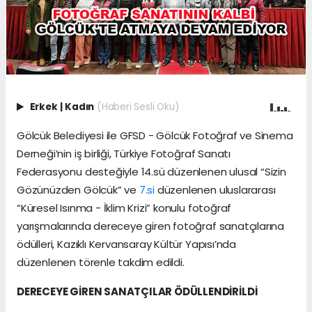
Erkek
|
Kadın
(Haberi Sesli Oku)
Gölcük Belediyesi ile GFSD - Gölcük Fotoğraf ve Sinema
Derneği’nin iş birliği, Türkiye Fotoğraf Sanatı
Federasyonu desteğiyle 14.sü düzenlenen ulusal “Sizin
Gözünüzden Gölcük” ve
7.si
düzenlenen uluslararası
“Küresel Isınma - İklim Krizi” konulu fotoğraf
yarışmalarında dereceye giren fotoğraf sanatçılarına
ödülleri, Kazıklı Kervansaray Kültür Yapısı’nda
düzenlenen törenle takdim edildi.
DERECEYE GİREN SANATÇILAR ÖDÜLLENDİRİLDİ