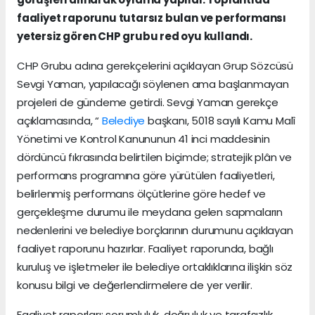
faaliyet raporunu tutarsız bulan ve performansı
yetersiz gören CHP grubu red oyu kullandı.
CHP Grubu adına gerekçelerini açıklayan Grup Sözcüsü
Sevgi Yaman, yapılacağı söylenen ama başlanmayan
projeleri de gündeme getirdi. Sevgi Yaman gerekçe
açıklamasında, “
Belediye
başkanı, 5018 sayılı Kamu Malî
Yönetimi ve Kontrol Kanununun 41 inci maddesinin
dördüncü fıkrasında belirtilen biçimde; stratejik plân ve
performans programına göre yürütülen faaliyetleri,
belirlenmiş performans ölçütlerine göre hedef ve
gerçekleşme durumu ile meydana gelen sapmaların
nedenlerini ve belediye borçlarının durumunu açıklayan
faaliyet raporunu hazırlar. Faaliyet raporunda, bağlı
kuruluş ve işletmeler ile belediye ortaklıklarına ilişkin söz
konusu bilgi ve değerlendirmelere de yer verilir.
Faaliyet raporları; sorumluluk, doğruluk ve tarafsızlık,