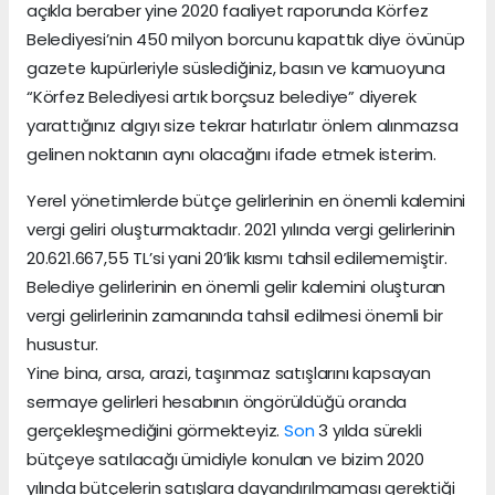
açıkla beraber yine 2020 faaliyet raporunda Körfez
Belediyesi’nin 450 milyon borcunu kapattık diye övünüp
gazete kupürleriyle süslediğiniz, basın ve kamuoyuna
“Körfez Belediyesi artık borçsuz belediye” diyerek
yarattığınız algıyı size tekrar hatırlatır önlem alınmazsa
gelinen noktanın aynı olacağını ifade etmek isterim.
Yerel yönetimlerde bütçe gelirlerinin en önemli kalemini
vergi geliri oluşturmaktadır. 2021 yılında vergi gelirlerinin
20.621.667,55 TL’si yani 20’lik kısmı tahsil edilememiştir.
Belediye gelirlerinin en önemli gelir kalemini oluşturan
vergi gelirlerinin zamanında tahsil edilmesi önemli bir
husustur.
Yine bina, arsa, arazi, taşınmaz satışlarını kapsayan
sermaye gelirleri hesabının öngörüldüğü oranda
gerçekleşmediğini görmekteyiz.
Son
3 yılda sürekli
bütçeye satılacağı ümidiyle konulan ve bizim 2020
yılında bütçelerin satışlara dayandırılmaması gerektiği