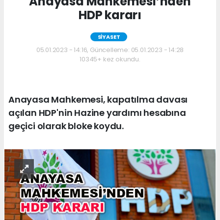
Anayasa Mahkemesi’nden
HDP kararı
SİYASET
05.01.2023 - 14:16, Güncelleme: 05.01.2023 - 14:28
10345+ kez okundu.
Anayasa Mahkemesi, kapatılma davası
açılan HDP'nin Hazine yardımı hesabına
geçici olarak bloke koydu.