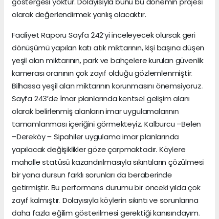
göstergesi yoktur. Dolayısıyla bunu bu dönemin projesi
olarak değerlendirmek yanlış olacaktır.
Faaliyet Raporu Sayfa 242’yi inceleyecek olursak geri
dönüşümü yapılan katı atık miktarının, kişi başına düşen
yeşil alan miktarının, park ve bahçelere kurulan güvenlik
kamerası oranının çok zayıf olduğu gözlemlenmiştir.
Bilhassa yeşil alan miktarının korunmasını önemsiyoruz.
Sayfa 243’de İmar planlarında kentsel gelişim alanı
olarak belirlenmiş alanların imar uygulamalarının
tamamlanması içeriğini görmekteyiz. Kalburcu –Belen
–Dereköy – Sipahiler uygulama imar planlarında
yapılacak değişiklikler göze çarpmaktadır. Köylere
mahalle statüsü kazandırılmasıyla sıkıntıların çözülmesi
bir yana dursun farklı sorunları da beraberinde
getirmiştir. Bu performans durumu bir önceki yılda çok
zayıf kalmıştır. Dolayısıyla köylerin sıkıntı ve sorunlarına
daha fazla eğilim gösterilmesi gerektiği kanısındayım.