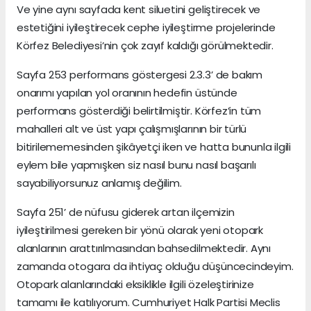
Ve yine aynı sayfada kent siluetini geliştirecek ve
estetiğini iyileştirecek cephe iyileştirme projelerinde
Körfez Belediyesi’nin çok zayıf kaldığı görülmektedir.
Sayfa 253 performans göstergesi 2.3.3’ de bakım
onarımı yapılan yol oranının hedefin üstünde
performans gösterdiği belirtilmiştir. Körfez’in tüm
mahalleri alt ve üst yapı çalışmışlarının bir türlü
bitirilememesinden şikâyetçi iken ve hatta bununla ilgili
eylem bile yapmışken siz nasıl bunu nasıl başarılı
sayabiliyorsunuz anlamış değilim.
Sayfa 251’ de nüfusu giderek artan ilçemizin
iyileştirilmesi gereken bir yönü olarak yeni otopark
alanlarının arattırılmasından bahsedilmektedir. Aynı
zamanda otogara da ihtiyaç olduğu düşüncecindeyim.
Otopark alanlarındaki eksiklikle ilgili özeleştirinize
tamamı ile katılıyorum. Cumhuriyet Halk Partisi Meclis