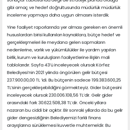
gibi amaç ve hedef doğrultusunda müdürlük müdürlük
inceleme yapmaya daha uygun olmasını isterdik.
Yine faaliyet raporlarında yer alması gereken en önemli
hususlardan birisi kullanılan kaynaklara, bütçe hedef ve
gerçekleşmeleri ile meydana gelen sapmaların
nedenlerine, varlık ve yükümlülükler ile yardım yapılan
birlik, kurum ve kuruluşların faaliyetlerine ilişkin mali
tablolarıdır. Sayfa 43’ü inceleyecek olursak Körfez
Belediyesi’nin 2021 yılında öngörülen gelir bütçesi
237.900.00,00 TL ’idi. Bu bütçenin sadece 199.383.600,25
TL’sinin gerçekleşebildiğini görmekteyiz. Gider bütçesini
inceleyecek olursak 230.006.108,56 TL’dir. Gelir gider
arasındaki fark 30.622.508,38 TL’dir. Önceki yıllara
nazaran bu ciddi bir açıktır. Bir sonraki yıllarda da bu gelir
gider dengesizliğinin Belediyemizi farklı finans
arayışlarına sürüklemesi kuvvetle muhtemeldir. Bu