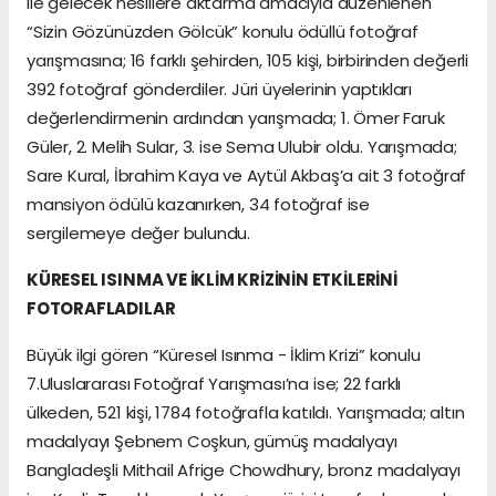
ile gelecek nesillere aktarma amacıyla düzenlenen
“Sizin Gözünüzden Gölcük” konulu ödüllü fotoğraf
yarışmasına; 16 farklı şehirden, 105 kişi, birbirinden değerli
392 fotoğraf gönderdiler. Jüri üyelerinin yaptıkları
değerlendirmenin ardından yarışmada; 1. Ömer Faruk
Güler, 2. Melih Sular, 3. ise Sema Ulubir oldu. Yarışmada;
Sare Kural, İbrahim Kaya ve Aytül Akbaş’a ait 3 fotoğraf
mansiyon ödülü kazanırken, 34 fotoğraf ise
sergilemeye değer bulundu.
KÜRESEL ISINMA VE İKLİM KRİZİNİN ETKİLERİNİ
FOTORAFLADILAR
Büyük ilgi gören “Küresel Isınma - İklim Krizi” konulu
7.Uluslararası Fotoğraf Yarışması’na ise; 22 farklı
ülkeden, 521 kişi, 1784 fotoğrafla katıldı. Yarışmada; altın
madalyayı Şebnem Coşkun, gümüş madalyayı
Bangladeşli Mithail Afrige Chowdhury, bronz madalyayı