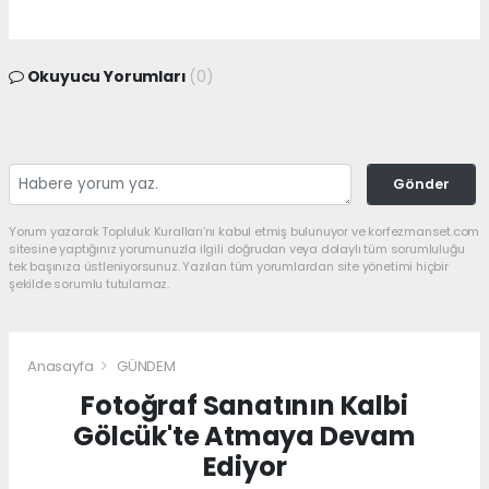
Okuyucu Yorumları
(0)
Gönder
Yorum yazarak Topluluk Kuralları’nı kabul etmiş bulunuyor ve korfezmanset.com
sitesine yaptığınız yorumunuzla ilgili doğrudan veya dolaylı tüm sorumluluğu
tek başınıza üstleniyorsunuz. Yazılan tüm yorumlardan site yönetimi hiçbir
şekilde sorumlu tutulamaz.
Anasayfa
GÜNDEM
Fotoğraf Sanatının Kalbi
Gölcük'te Atmaya Devam
Ediyor