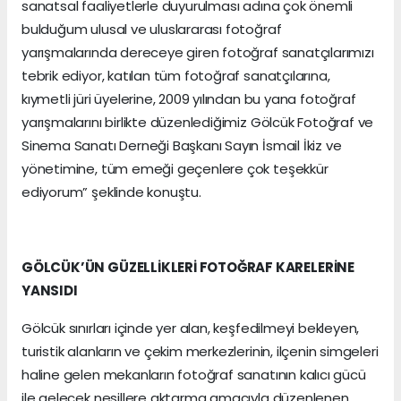
sanatsal faaliyetlerle duyurulması adına çok önemli
bulduğum ulusal ve uluslararası fotoğraf
yarışmalarında dereceye giren fotoğraf sanatçılarımızı
tebrik ediyor, katılan tüm fotoğraf sanatçılarına,
kıymetli jüri üyelerine, 2009 yılından bu yana fotoğraf
yarışmalarını birlikte düzenlediğimiz Gölcük Fotoğraf ve
Sinema Sanatı Derneği Başkanı Sayın İsmail İkiz ve
yönetimine, tüm emeği geçenlere çok teşekkür
ediyorum” şeklinde konuştu.
GÖLCÜK’ÜN GÜZELLİKLERİ FOTOĞRAF KARELERİNE
YANSIDI
Gölcük sınırları içinde yer alan, keşfedilmeyi bekleyen,
turistik alanların ve çekim merkezlerinin, ilçenin simgeleri
haline gelen mekanların fotoğraf sanatının kalıcı gücü
ile gelecek nesillere aktarma amacıyla düzenlenen