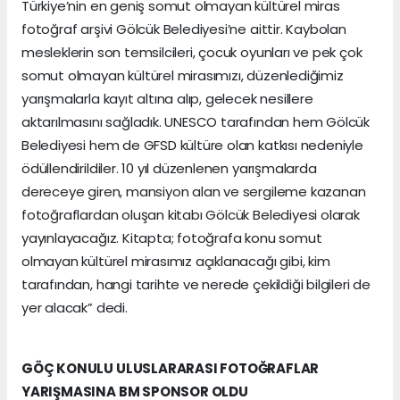
Türkiye’nin en geniş somut olmayan kültürel miras
fotoğraf arşivi Gölcük Belediyesi’ne aittir. Kaybolan
mesleklerin son temsilcileri, çocuk oyunları ve pek çok
somut olmayan kültürel mirasımızı, düzenlediğimiz
yarışmalarla kayıt altına alıp, gelecek nesillere
aktarılmasını sağladık. UNESCO tarafından hem Gölcük
Belediyesi hem de GFSD kültüre olan katkısı nedeniyle
ödüllendirildiler. 10 yıl düzenlenen yarışmalarda
dereceye giren, mansiyon alan ve sergileme kazanan
fotoğraflardan oluşan kitabı Gölcük Belediyesi olarak
yayınlayacağız. Kitapta; fotoğrafa konu somut
olmayan kültürel mirasımız açıklanacağı gibi, kim
tarafından, hangi tarihte ve nerede çekildiği bilgileri de
yer alacak” dedi.
GÖÇ KONULU ULUSLARARASI FOTOĞRAFLAR
YARIŞMASINA BM SPONSOR OLDU