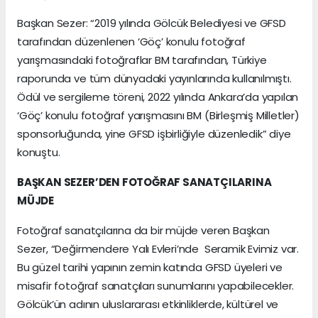
Başkan Sezer: “2019 yılında Gölcük Belediyesi ve GFSD
tarafından düzenlenen ‘Göç’ konulu fotoğraf
yarışmasındaki fotoğraflar BM tarafından, Türkiye
raporunda ve tüm dünyadaki yayınlarında kullanılmıştı.
Ödül ve sergileme töreni, 2022 yılında Ankara’da yapılan
‘Göç’ konulu fotoğraf yarışmasını BM (Birleşmiş Milletler)
sponsorluğunda, yine GFSD işbirliğiyle düzenledik” diye
konuştu.
BAŞKAN SEZER’DEN FOTOĞRAF SANATÇILARINA
MÜJDE
Fotoğraf sanatçılarına da bir müjde veren Başkan
Sezer, “Değirmendere Yalı Evleri’nde Seramik Evimiz var.
Bu güzel tarihi yapının zemin katında GFSD üyeleri ve
misafir fotoğraf sanatçıları sunumlarını yapabilecekler.
Gölcük’ün adının uluslararası etkinliklerde, kültürel ve