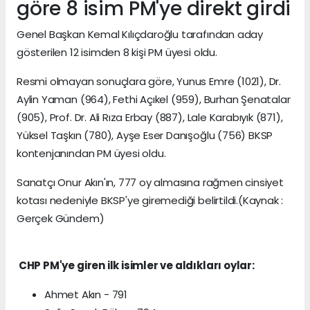
göre 8 isim PM'ye direkt girdi
Genel Başkan Kemal Kılıçdaroğlu tarafından aday
gösterilen 12 isimden 8 kişi PM üyesi oldu.
Resmi olmayan sonuçlara göre, Yunus Emre (1021), Dr.
Aylin Yaman (964), Fethi Açıkel (959), Burhan Şenatalar
(905), Prof. Dr. Ali Rıza Erbay (887), Lale Karabıyık (871),
Yüksel Taşkın (780), Ayşe Eser Danışoğlu (756) BKSP
kontenjanından PM üyesi oldu.
Sanatçı Onur Akın'ın, 777 oy almasına rağmen cinsiyet
kotası nedeniyle BKSP'ye giremediği belirtildi.(Kaynak :
Gerçek Gündem)
CHP PM'ye giren ilk isimler ve aldıkları oylar:
Ahmet Akın - 791