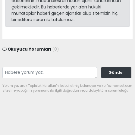
editörlerinin müdahalesi olmadan ajans kanallarından
çekilmektedir. Bu haberlerde yer alan hukuki
muhataplar haberi geçen ajanslar olup sitemizin hiç
bir editörü sorumlu tutulamaz...
Okuyucu Yorumları
(0)
Gönder
Yorum yazarak Topluluk Kuralları’nı kabul etmiş bulunuyor ve korfezmanset.com
sitesine yaptığınız yorumunuzla ilgili doğrudan veya dolaylı tüm sorumluluğu
tek başınıza üstleniyorsunuz. Yazılan tüm yorumlardan site yönetimi hiçbir
şekilde sorumlu tutulamaz.
haber paketi
haber scripti
haber yazılımı