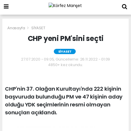
Anasayfa
SİYASET
CHP yeni PM'sini seçti
SİYASET
27.07.2020 - 09:05, Güncelleme: 26.11.2022 - 01:09
4850+ kez okundu.
CHP'nin 37. Olağan Kurultayı'nda 222 kişinin
başvuruda bulunduğu PM ve 47 kişinin aday
olduğu YDK seçimlerinin resmi olmayan
sonuçları açıklandı.