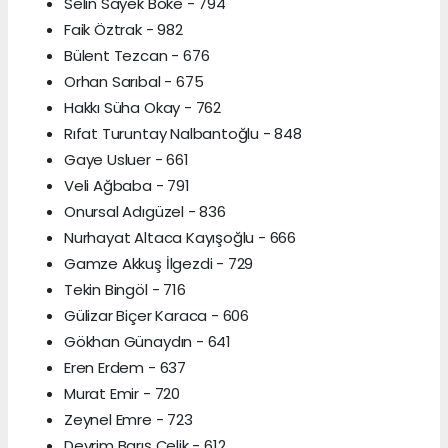
Selin Sayek Böke - 794
Faik Öztrak - 982
Bülent Tezcan - 676
Orhan Sarıbal - 675
Hakkı Süha Okay - 762
Rıfat Turuntay Nalbantoğlu - 848
Gaye Usluer - 661
Veli Ağbaba - 791
Onursal Adıgüzel - 836
Nurhayat Altaca Kayışoğlu - 666
Gamze Akkuş İlgezdi - 729
Tekin Bingöl - 716
Gülizar Biçer Karaca - 606
Gökhan Günaydın - 641
Eren Erdem - 637
Murat Emir - 720
Zeynel Emre - 723
Devrim Barış Çelik - 612