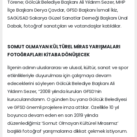
Törene; Gölcük Belediye Başkanı Ali Yıldırım Sezer, MHP
İlçe Başkanı Derya Çavdar, GFSD Başkanı İsmail İkiz,
SAGÜSAD Sakarya Güzel Sanatlar Derneği Başkanı Ünal
Dabak, fotoğraf sanatçıları ve vatandaşlar katıldılar.
SOMUT OLMAYAN KÜLTÜREL MİRAS YARIŞMALARI
FOTOĞRAFLARI KİTABA DÖNÜŞECEK
İlçenin adının uluslararası ve ulusal, kültür, sanat ve spor
etkinlikleriyle duyurulması için çalışmaya devam
edeceklerini söyleyen Gölcük Belediye Başkanı Ali
Yıldırım Sezer, “2008 yılında kurulan GFSD’nin
kurucularındanım. O günden bu yana Gölcük Belediyesi
ve GFSD önemli projelere imza attılar. Özellikle 10 yıl
boyunca devam eden en son 2019 yılında
düzenlediğimiz ‘Somut Olmayan Kültürel Mirasımız’
başlıklı fotoğraf yarışmalarına dikkat çekmek istiyorum.