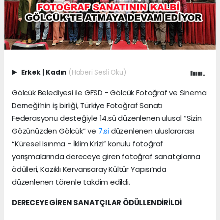
Erkek
|
Kadın
(Haberi Sesli Oku)
Gölcük Belediyesi ile GFSD - Gölcük Fotoğraf ve Sinema
Derneği’nin iş birliği, Türkiye Fotoğraf Sanatı
Federasyonu desteğiyle 14.sü düzenlenen ulusal “Sizin
Gözünüzden Gölcük” ve
7.si
düzenlenen uluslararası
“Küresel Isınma - İklim Krizi” konulu fotoğraf
yarışmalarında dereceye giren fotoğraf sanatçılarına
ödülleri, Kazıklı Kervansaray Kültür Yapısı’nda
düzenlenen törenle takdim edildi.
DERECEYE GİREN SANATÇILAR ÖDÜLLENDİRİLDİ