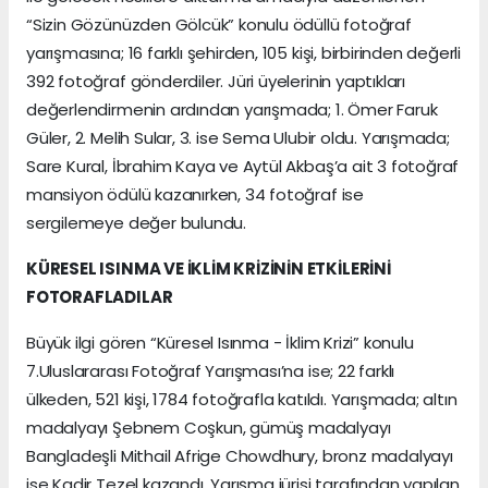
“Sizin Gözünüzden Gölcük” konulu ödüllü fotoğraf
yarışmasına; 16 farklı şehirden, 105 kişi, birbirinden değerli
392 fotoğraf gönderdiler. Jüri üyelerinin yaptıkları
değerlendirmenin ardından yarışmada; 1. Ömer Faruk
Güler, 2. Melih Sular, 3. ise Sema Ulubir oldu. Yarışmada;
Sare Kural, İbrahim Kaya ve Aytül Akbaş’a ait 3 fotoğraf
mansiyon ödülü kazanırken, 34 fotoğraf ise
sergilemeye değer bulundu.
KÜRESEL ISINMA VE İKLİM KRİZİNİN ETKİLERİNİ
FOTORAFLADILAR
Büyük ilgi gören “Küresel Isınma - İklim Krizi” konulu
7.Uluslararası Fotoğraf Yarışması’na ise; 22 farklı
ülkeden, 521 kişi, 1784 fotoğrafla katıldı. Yarışmada; altın
madalyayı Şebnem Coşkun, gümüş madalyayı
Bangladeşli Mithail Afrige Chowdhury, bronz madalyayı
ise Kadir Tezel kazandı. Yarışma jürisi tarafından yapılan