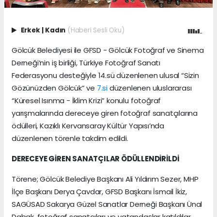
Erkek
|
Kadın
(Haberi Sesli Oku)
Gölcük Belediyesi ile GFSD - Gölcük Fotoğraf ve Sinema
Derneği’nin iş birliği, Türkiye Fotoğraf Sanatı
Federasyonu desteğiyle 14.sü düzenlenen ulusal “Sizin
Gözünüzden Gölcük” ve
7.si
düzenlenen uluslararası
“Küresel Isınma - İklim Krizi” konulu fotoğraf
yarışmalarında dereceye giren fotoğraf sanatçılarına
ödülleri, Kazıklı Kervansaray Kültür Yapısı’nda
düzenlenen törenle takdim edildi.
DERECEYE GİREN SANATÇILAR ÖDÜLLENDİRİLDİ
Törene; Gölcük Belediye Başkanı Ali Yıldırım Sezer, MHP
İlçe Başkanı Derya Çavdar, GFSD Başkanı İsmail İkiz,
SAGÜSAD Sakarya Güzel Sanatlar Derneği Başkanı Ünal
Dabak, fotoğraf sanatçıları ve vatandaşlar katıldılar.