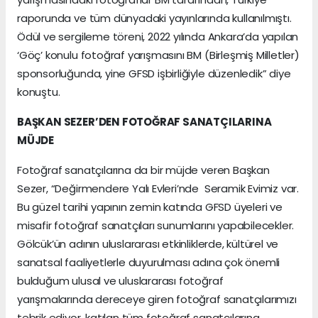
raporunda ve tüm dünyadaki yayınlarında kullanılmıştı.
Ödül ve sergileme töreni, 2022 yılında Ankara’da yapılan
‘Göç’ konulu fotoğraf yarışmasını BM (Birleşmiş Milletler)
sponsorluğunda, yine GFSD işbirliğiyle düzenledik” diye
konuştu.
BAŞKAN SEZER’DEN FOTOĞRAF SANATÇILARINA
MÜJDE
Fotoğraf sanatçılarına da bir müjde veren Başkan
Sezer, “Değirmendere Yalı Evleri’nde Seramik Evimiz var.
Bu güzel tarihi yapının zemin katında GFSD üyeleri ve
misafir fotoğraf sanatçıları sunumlarını yapabilecekler.
Gölcük’ün adının uluslararası etkinliklerde, kültürel ve
sanatsal faaliyetlerle duyurulması adına çok önemli
bulduğum ulusal ve uluslararası fotoğraf
yarışmalarında dereceye giren fotoğraf sanatçılarımızı
tebrik ediyor, katılan tüm fotoğraf sanatçılarına,