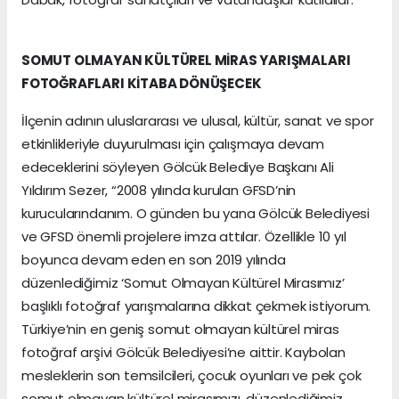
SOMUT OLMAYAN KÜLTÜREL MİRAS YARIŞMALARI
FOTOĞRAFLARI KİTABA DÖNÜŞECEK
İlçenin adının uluslararası ve ulusal, kültür, sanat ve spor
etkinlikleriyle duyurulması için çalışmaya devam
edeceklerini söyleyen Gölcük Belediye Başkanı Ali
Yıldırım Sezer, “2008 yılında kurulan GFSD’nin
kurucularındanım. O günden bu yana Gölcük Belediyesi
ve GFSD önemli projelere imza attılar. Özellikle 10 yıl
boyunca devam eden en son 2019 yılında
düzenlediğimiz ‘Somut Olmayan Kültürel Mirasımız’
başlıklı fotoğraf yarışmalarına dikkat çekmek istiyorum.
Türkiye’nin en geniş somut olmayan kültürel miras
fotoğraf arşivi Gölcük Belediyesi’ne aittir. Kaybolan
mesleklerin son temsilcileri, çocuk oyunları ve pek çok
somut olmayan kültürel mirasımızı, düzenlediğimiz