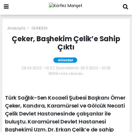
Anasayfa
GÜNDEM
Çeker, Başhekim Çelik’e Sahip
Çıktı
GÜNDEM
28.09.2022 - 14:27, Güncelleme: 26.11.2022 - 01:09
5569+ kez okundu.
Türk Sağlık-Sen Kocaeli Şubesi Başkanı Ömer
Çeker, Kandıra, Karamürsel ve Gölcük Necati
Çelik Devlet Hastanesinde çalışanlar ile
buluştu. Karamürsel Devlet Hastanesi
Başhekimi Uzm. Dr. Erkan Çelik’e de sahip