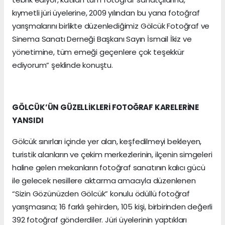
kıymetli jüri üyelerine, 2009 yılından bu yana fotoğraf
yarışmalarını birlikte düzenlediğimiz Gölcük Fotoğraf ve
Sinema Sanatı Derneği Başkanı Sayın İsmail İkiz ve
yönetimine, tüm emeği geçenlere çok teşekkür
ediyorum” şeklinde konuştu.
GÖLCÜK’ÜN GÜZELLİKLERİ FOTOĞRAF KARELERİNE
YANSIDI
Gölcük sınırları içinde yer alan, keşfedilmeyi bekleyen,
turistik alanların ve çekim merkezlerinin, ilçenin simgeleri
haline gelen mekanların fotoğraf sanatının kalıcı gücü
ile gelecek nesillere aktarma amacıyla düzenlenen
“Sizin Gözünüzden Gölcük” konulu ödüllü fotoğraf
yarışmasına; 16 farklı şehirden, 105 kişi, birbirinden değerli
392 fotoğraf gönderdiler. Jüri üyelerinin yaptıkları