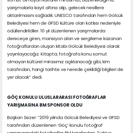
yarışmalarla kayıt altına alıp, gelecek nesillere
aktarılmasını sağladık. UNESCO tarafından hem Gölcük
Belediyesi hem de GFSD kültüre olan katkısı nedeniyle
ödüllendirildiler. 10 yıl düzenlenen yarışmalarda
dereceye giren, mansiyon alan ve sergileme kazanan
fotoğraflardan oluşan kitabı Gölcük Belediyesi olarak
yayınlayacağız. Kitapta; fotoğrafa konu somut
olmayan kültürel mirasımız açıklanacağı gibi, kim
tarafından, hangi tarihte ve nerede çekildiği bilgileri de
yer alacak” dedi.
GÖÇ KONULU ULUSLARARASI FOTOĞRAFLAR
YARIŞMASINA BM SPONSOR OLDU
Başkan Sezer: “2019 yılında Gölcük Belediyesi ve GFSD
tarafından düzenlenen ‘Göç’ konulu fotoğraf
yarışmasındaki fotoğraflar BM tarafından, Türkiye