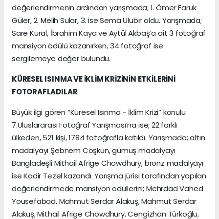
değerlendirmenin ardından yarışmada; 1. Ömer Faruk
Güler, 2. Melih Sular, 3. ise Sema Ulubir oldu. Yarışmada;
Sare Kural, İbrahim Kaya ve Aytül Akbaş’a ait 3 fotoğraf
mansiyon ödülü kazanırken, 34 fotoğraf ise
sergilemeye değer bulundu.
KÜRESEL ISINMA VE İKLİM KRİZİNİN ETKİLERİNİ
FOTORAFLADILAR
Büyük ilgi gören “Küresel Isınma - İklim Krizi” konulu
7.Uluslararası Fotoğraf Yarışması’na ise; 22 farklı
ülkeden, 521 kişi, 1784 fotoğrafla katıldı. Yarışmada; altın
madalyayı Şebnem Coşkun, gümüş madalyayı
Bangladeşli Mithail Afrige Chowdhury, bronz madalyayı
ise Kadir Tezel kazandı. Yarışma jürisi tarafından yapılan
değerlendirmede mansiyon ödüllerini; Mehrdad Vahed
Yousefabad, Mahmut Serdar Alakuş, Mahmut Serdar
Alakuş, Mithail Afrige Chowdhury, Cengizhan Türkoğlu,