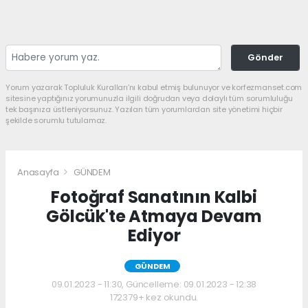
Gönder
Yorum yazarak Topluluk Kuralları’nı kabul etmiş bulunuyor ve korfezmanset.com
sitesine yaptığınız yorumunuzla ilgili doğrudan veya dolaylı tüm sorumluluğu
tek başınıza üstleniyorsunuz. Yazılan tüm yorumlardan site yönetimi hiçbir
şekilde sorumlu tutulamaz.
Anasayfa
GÜNDEM
Fotoğraf Sanatının Kalbi
Gölcük'te Atmaya Devam
Ediyor
GÜNDEM
09.01.2023 - 11:30, Güncelleme: 09.01.2023 - 12:38
172379+ kez okundu.