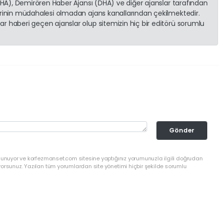
(İHA), Demirören Haber Ajansı (DHA) ve diğer ajanslar tarafından
erinin müdahalesi olmadan ajans kanallarından çekilmektedir.
r haberi geçen ajanslar olup sitemizin hiç bir editörü sorumlu
Gönder
ulunuyor ve korfezmanset.com sitesine yaptığınız yorumunuzla ilgili doğrudan
yorsunuz. Yazılan tüm yorumlardan site yönetimi hiçbir şekilde sorumlu