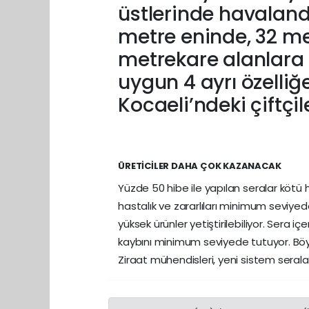
üstlerinde havalandı
metre eninde, 32 m
metrekare alanlara
uygun 4 ayrı özelliğ
Kocaeli’ndeki çiftçi
ÜRETİCİLER DAHA ÇOK KAZANACAK
Yüzde 50 hibe ile yapılan seralar kötü 
hastalık ve zararlıları minimum seviyed
yüksek ürünler yetiştirilebiliyor. Sera i
kaybını minimum seviyede tutuyor. Böyle
Ziraat mühendisleri, yeni sistem seralard