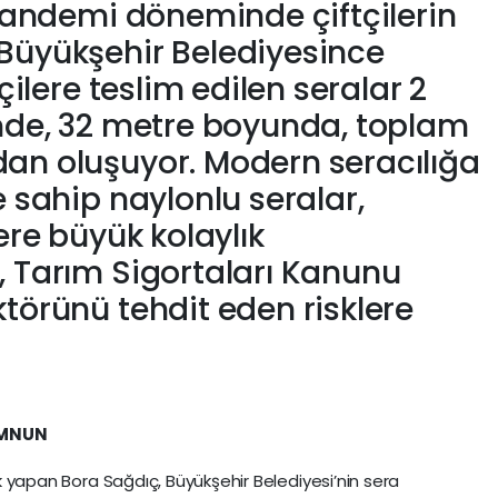
 pandemi döneminde çiftçilerin
Büyükşehir Belediyesince
tçilere teslim edilen seralar 2
inde, 32 metre boyunda, toplam
an oluşuyor. Modern seracılığa
e sahip naylonlu seralar,
lere büyük kolaylık
, Tarım Sigortaları Kanunu
törünü tehdit eden risklere
EMNUN
lik yapan Bora Sağdıç, Büyükşehir Belediyesi’nin sera