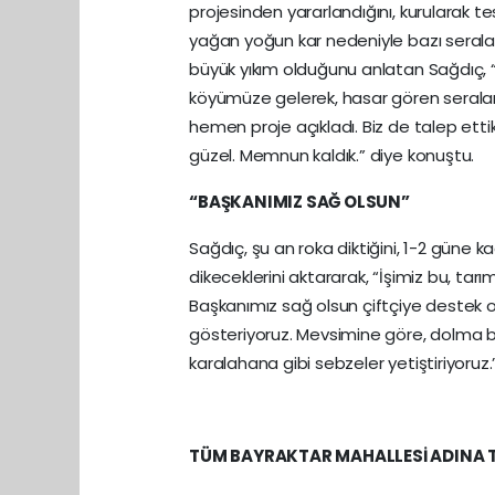
projesinden yararlandığını, kurularak t
yağan yoğun kar nedeniyle bazı seralar
büyük yıkım olduğunu anlatan Sağdıç, “
köyümüze gelerek, hasar gören seraları
hemen proje açıkladı. Biz de talep ettik,
güzel. Memnun kaldık.” diye konuştu.
“BAŞKANIMIZ SAĞ OLSUN”
Sağdıç, şu an roka diktiğini, 1-2 güne
dikeceklerini aktararak, “İşimiz bu, tar
Başkanımız sağ olsun çiftçiye destek ol
gösteriyoruz. Mevsimine göre, dolma bibe
karalahana gibi sebzeler yetiştiriyoruz.” 
TÜM BAYRAKTAR MAHALLESİ ADINA T