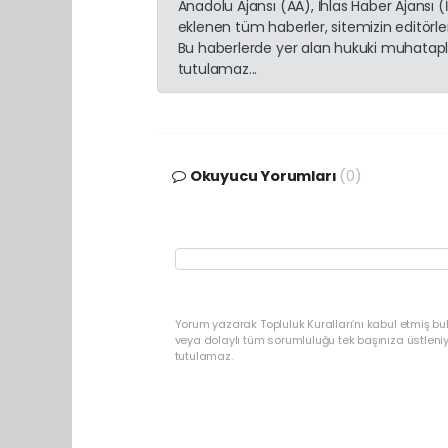
Anadolu Ajansı (AA), İhlas Haber Ajansı 
eklenen tüm haberler, sitemizin editörl
Bu haberlerde yer alan hukuki muhatapla
tutulamaz...
Okuyucu Yorumları
(0)
Yorum yazarak Topluluk Kuralları’nı kabul etmiş b
veya dolaylı tüm sorumluluğu tek başınıza üstleni
tutulamaz.