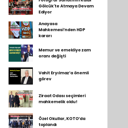
Fotoğraf Sanatının Kalbi
Gölcük'te Atmaya Devam
Ediyor
Anayasa
Mahkemesi’nden HDP
kararı
Memur ve emekliye zam
oranı değişti
Vahit Eryılmaz’a önemli
görev
Ziraat Odası seçimleri
mahkemelik oldu!
Özel Okullar, KOTO’da
toplandı