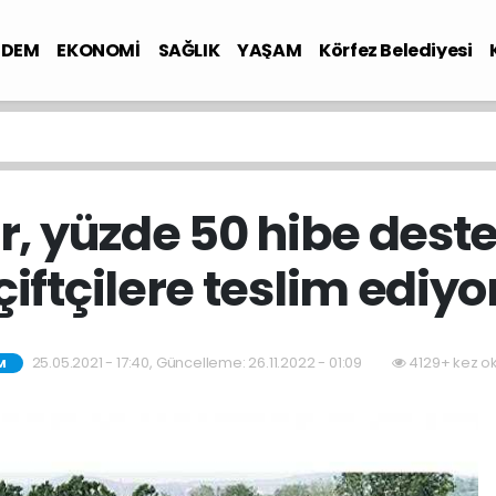
NDEM
EKONOMİ
SAĞLIK
YAŞAM
Körfez Belediyesi
, yüzde 50 hibe destek
çiftçilere teslim ediyo
25.05.2021 - 17:40, Güncelleme: 26.11.2022 - 01:09
4129+ kez o
M