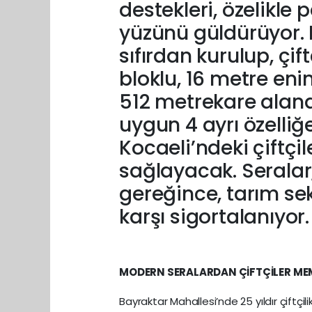
destekleri, özelikle
yüzünü güldürüyor. 
sıfırdan kurulup, çif
bloklu, 16 metre en
512 metrekare aland
uygun 4 ayrı özelliğ
Kocaeli’ndeki çiftçi
sağlayacak. Seralar
gereğince, tarım sek
karşı sigortalanıyor.
MODERN SERALARDAN ÇİFTÇİLER M
Bayraktar Mahallesi’nde 25 yıldır çiftçi