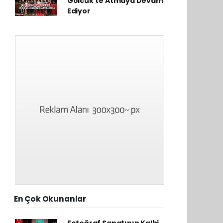
Gölcük'te Atmaya Devam
Ediyor
En Çok Okunanlar