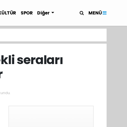
MENÜ
KÜLTÜR
SPOR
Diğer
li seraları
r
kundu.