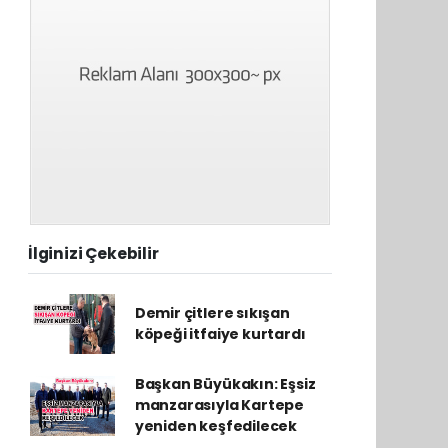
İlginizi Çekebilir
Demir çitlere sıkışan
köpeği itfaiye kurtardı
Başkan Büyükakın: Eşsiz
manzarasıyla Kartepe
yeniden keşfedilecek