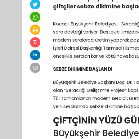
çiftçiler sebze dikimine başla
Kocaeli Büyükşehir Belediyesi, “Seracılı
sera desteği veriyor. Destekle ilimizdeki 
modern seralarda üretim yaparak pazar 
İşleri Dairesi Başkanlığı Tarımsal Hiz
öncelikle seraları kar ve kötü hava koşul
SEBZE DİKİMİNE BAŞLANDI
Büyükşehir Belediye Başkanı Doç. Dr. Ta
olan “Seracılığı Geliştirme Projesi” k
70’i tamamlanan modern seralar, üretime
yeni seralarında sebze dikimine başlad
ÇİFTÇİNİN YÜZÜ G
Büyükşehir Belediyes