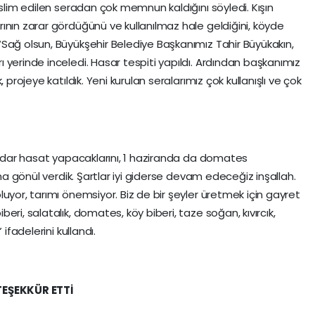
eslim edilen seradan çok memnun kaldığını söyledi. Kışın
ının zarar gördüğünü ve kullanılmaz hale geldiğini, köyde
Sağ olsun, Büyükşehir Belediye Başkanımız Tahir Büyükakın,
 yerinde inceledi. Hasar tespiti yapıldı. Ardından başkanımız
 projeye katıldık. Yeni kurulan seralarımız çok kullanışlı ve çok
 kadar hasat yapacaklarını, 1 haziranda da domates
ıma gönül verdik. Şartlar iyi giderse devam edeceğiz inşallah.
uyor, tarımı önemsiyor. Biz de bir şeyler üretmek için gayret
ri, salatalık, domates, köy biberi, taze soğan, kıvırcık,
ifadelerini kullandı.
EŞEKKÜR ETTİ