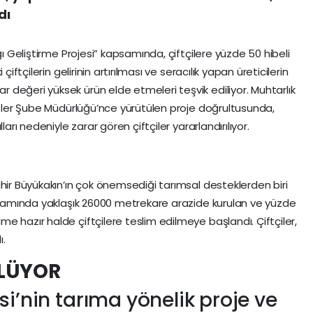
dı
ğı Geliştirme Projesi” kapsamında, çiftçilere yüzde 50 hibeli
çiftçilerin gelirinin artırılması ve seracılık yapan üreticilerin
değeri yüksek ürün elde etmeleri teşvik ediliyor. Muhtarlık
metler Şube Müdürlüğü’nce yürütülen proje doğrultusunda,
ları nedeniyle zarar gören çiftçiler yararlandırılıyor.
hir Büyükakın’ın çok önemsediği tarımsal desteklerden biri
apsamında yaklaşık 26000 metrekare arazide kurulan ve yüzde
 hazır halde çiftçilere teslim edilmeye başlandı. Çiftçiler,
ı.
ÜLÜYOR
i’nin tarıma yönelik proje ve