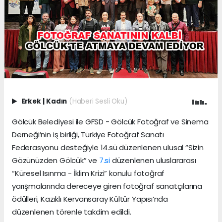
Erkek
|
Kadın
(Haberi Sesli Oku)
Gölcük Belediyesi ile GFSD - Gölcük Fotoğraf ve Sinema
Derneği’nin iş birliği, Türkiye Fotoğraf Sanatı
Federasyonu desteğiyle 14.sü düzenlenen ulusal “Sizin
Gözünüzden Gölcük” ve
7.si
düzenlenen uluslararası
“Küresel Isınma - İklim Krizi” konulu fotoğraf
yarışmalarında dereceye giren fotoğraf sanatçılarına
ödülleri, Kazıklı Kervansaray Kültür Yapısı’nda
düzenlenen törenle takdim edildi.