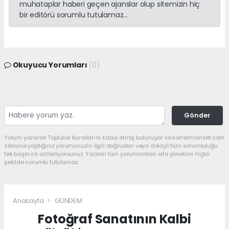
muhataplar haberi geçen ajanslar olup sitemizin hiç
bir editörü sorumlu tutulamaz...
Okuyucu Yorumları
(0)
Gönder
Yorum yazarak Topluluk Kuralları’nı kabul etmiş bulunuyor ve korfezmanset.com
sitesine yaptığınız yorumunuzla ilgili doğrudan veya dolaylı tüm sorumluluğu
tek başınıza üstleniyorsunuz. Yazılan tüm yorumlardan site yönetimi hiçbir
şekilde sorumlu tutulamaz.
Anasayfa
GÜNDEM
Fotoğraf Sanatının Kalbi