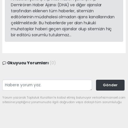
Demirören Haber Ajansı (DHA) ve diğer ajanslar
tarafından eklenen tüm haberler, sitemizin
editörlerinin müdahalesi olmadan ajans kanallarından
çekilmektedir. Bu haberlerde yer alan hukuki
muhataplar haberi geçen ajanslar olup sitemizin hiç
bir editörü sorumlu tutulamaz...
Okuyucu Yorumları
(0)
Gönder
Yorum yazarak Topluluk Kuralları’nı kabul etmiş bulunuyor ve korfezmanset.com
sitesine yaptığınız yorumunuzla ilgili doğrudan veya dolaylı tüm sorumluluğu
tek başınıza üstleniyorsunuz. Yazılan tüm yorumlardan site yönetimi hiçbir
şekilde sorumlu tutulamaz.