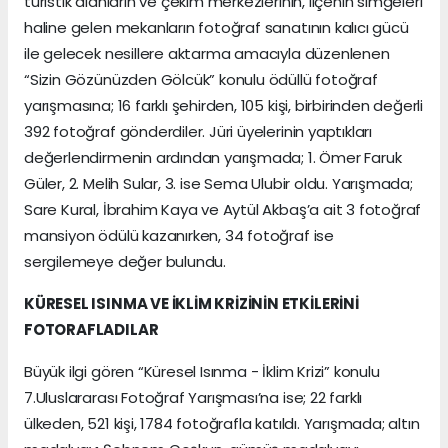
turistik alanların ve çekim merkezlerinin, ilçenin simgeleri
haline gelen mekanların fotoğraf sanatının kalıcı gücü
ile gelecek nesillere aktarma amacıyla düzenlenen
“Sizin Gözünüzden Gölcük” konulu ödüllü fotoğraf
yarışmasına; 16 farklı şehirden, 105 kişi, birbirinden değerli
392 fotoğraf gönderdiler. Jüri üyelerinin yaptıkları
değerlendirmenin ardından yarışmada; 1. Ömer Faruk
Güler, 2. Melih Sular, 3. ise Sema Ulubir oldu. Yarışmada;
Sare Kural, İbrahim Kaya ve Aytül Akbaş’a ait 3 fotoğraf
mansiyon ödülü kazanırken, 34 fotoğraf ise
sergilemeye değer bulundu.
KÜRESEL ISINMA VE İKLİM KRİZİNİN ETKİLERİNİ
FOTORAFLADILAR
Büyük ilgi gören “Küresel Isınma - İklim Krizi” konulu
7.Uluslararası Fotoğraf Yarışması’na ise; 22 farklı
ülkeden, 521 kişi, 1784 fotoğrafla katıldı. Yarışmada; altın