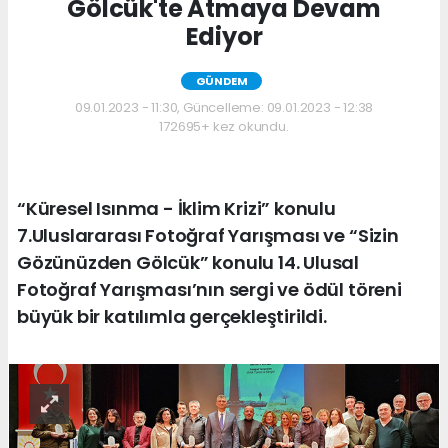
Gölcük'te Atmaya Devam
Ediyor
GÜNDEM
09.01.2023 - 11:30, Güncelleme: 09.01.2023 - 12:38
172695+ kez okundu.
“Küresel Isınma - İklim Krizi” konulu
7.Uluslararası Fotoğraf Yarışması ve “Sizin
Gözünüzden Gölcük” konulu 14. Ulusal
Fotoğraf Yarışması’nın sergi ve ödül töreni
büyük bir katılımla gerçekleştirildi.