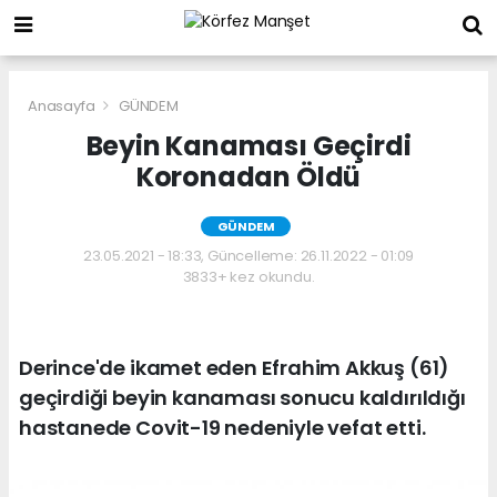
Anasayfa
GÜNDEM
Beyin Kanaması Geçirdi
Koronadan Öldü
GÜNDEM
23.05.2021 - 18:33, Güncelleme: 26.11.2022 - 01:09
3833+ kez okundu.
Derince'de ikamet eden Efrahim Akkuş (61)
geçirdiği beyin kanaması sonucu kaldırıldığı
hastanede Covit-19 nedeniyle vefat etti.