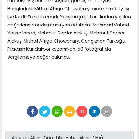
madalyayı Şebnem Coşkun, gümüş madalyayı
Bangladeşli Mithail Afrige Chowdhury, bronz madalyayı
ise Kadir Tezel kazandı. Yarışma jürisi tarafından yapılan
değerlendirmede mansiyon ödüllerini; Mehrdad Vahed
Yousefabad, Mahmut Serdar Alakuş, Mahmut Serdar
Alakuş, Mithail Afrige Chowdhury, Cengizhan Türkoğlu,
Prakash Kandakoor kazanırken, 50 fotoğraf da
sergilemeye değer bulundu.
Anadolu Ajansı (AA), İhlas Haber Ajansı (İHA),