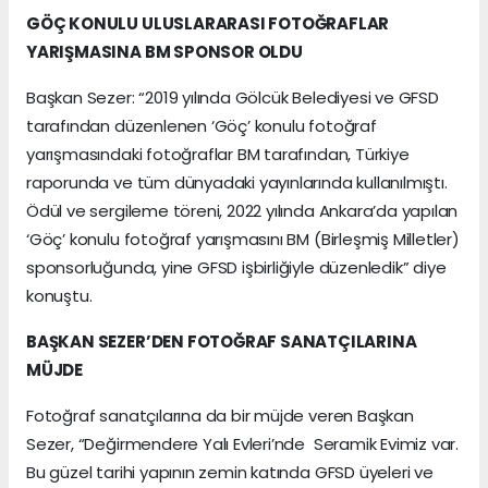
GÖÇ KONULU ULUSLARARASI FOTOĞRAFLAR
YARIŞMASINA BM SPONSOR OLDU
Başkan Sezer: “2019 yılında Gölcük Belediyesi ve GFSD
tarafından düzenlenen ‘Göç’ konulu fotoğraf
yarışmasındaki fotoğraflar BM tarafından, Türkiye
raporunda ve tüm dünyadaki yayınlarında kullanılmıştı.
Ödül ve sergileme töreni, 2022 yılında Ankara’da yapılan
‘Göç’ konulu fotoğraf yarışmasını BM (Birleşmiş Milletler)
sponsorluğunda, yine GFSD işbirliğiyle düzenledik” diye
konuştu.
BAŞKAN SEZER’DEN FOTOĞRAF SANATÇILARINA
MÜJDE
Fotoğraf sanatçılarına da bir müjde veren Başkan
Sezer, “Değirmendere Yalı Evleri’nde Seramik Evimiz var.
Bu güzel tarihi yapının zemin katında GFSD üyeleri ve