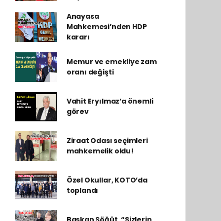
Anayasa
Mahkemesi’nden HDP
kararı
Memur ve emekliye zam
oranı değişti
Vahit Eryılmaz’a önemli
görev
Ziraat Odası seçimleri
mahkemelik oldu!
Özel Okullar, KOTO’da
toplandı
Başkan Söğüt, “Sizlerin