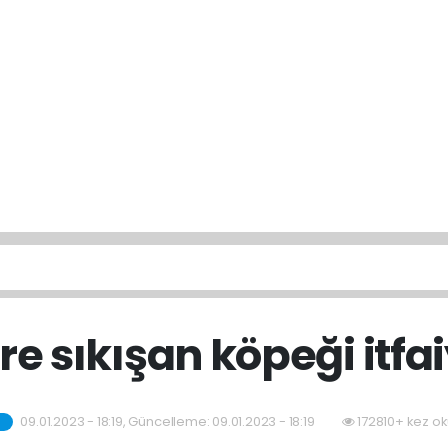
re sıkışan köpeği itfa
09.01.2023 - 18:19, Güncelleme: 09.01.2023 - 18:19
172810+ kez o