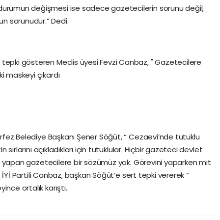
durumun değişmesi ise sadece gazetecilerin sorunu değil,
n sorunudur.” Dedi.
 tepki gösteren Meclis üyesi Fevzi Canbaz, " Gazetecilere
ki maskeyi çıkardı
Körfez Belediye Başkanı Şener Söğüt, “ Cezaevi’nde tutuklu
n sırlarını açıkladıkları için tutuklular. Hiçbir gazeteci devlet
ıyla yapan gazetecilere bir sözümüz yok. Görevini yaparken mit
nce İYİ Partili Canbaz, başkan Söğüt’e sert tepki vererek “
nce ortalık karıştı.