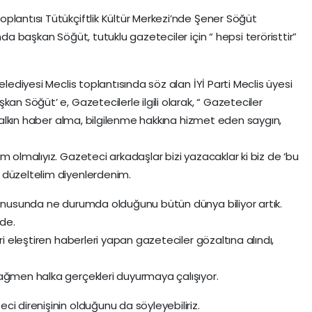
plantısı Tütükçiftlik Kültür Merkezi’nde Şener Söğüt
nda başkan Söğüt, tutuklu gazeteciler için “ hepsi teröristtir”
elediyesi Meclis toplantısında söz alan İYİ Parti Meclis üyesi
an Söğüt’ e, Gazetecilerle ilgili olarak, “ Gazeteciler
k halkın haber alma, bilgilenme hakkına hizmet eden saygın,
m olmalıyız. Gazeteci arkadaşlar bizi yazacaklar ki biz de ‘bu
 düzeltelim diyenlerdenim.
konusunda ne durumda olduğunu bütün dünya biliyor artık.
de.
ri eleştiren haberleri yapan gazeteciler gözaltına alındı,
rağmen halka gerçekleri duyurmaya çalışıyor.
i direnişinin olduğunu da söyleyebiliriz.