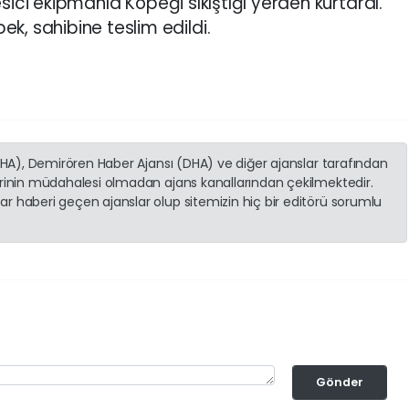
 kesici ekipmanla Köpeği sıkıştığı yerden kurtardı.
k, sahibine teslim edildi.
(İHA), Demirören Haber Ajansı (DHA) ve diğer ajanslar tarafından
erinin müdahalesi olmadan ajans kanallarından çekilmektedir.
r haberi geçen ajanslar olup sitemizin hiç bir editörü sorumlu
Gönder