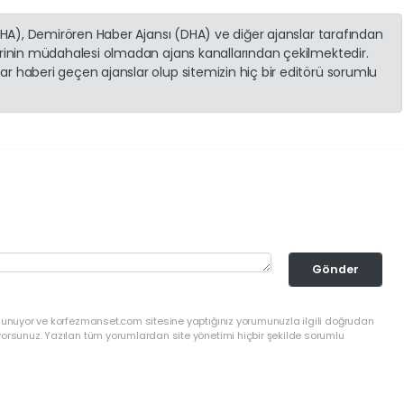
(İHA), Demirören Haber Ajansı (DHA) ve diğer ajanslar tarafından
erinin müdahalesi olmadan ajans kanallarından çekilmektedir.
r haberi geçen ajanslar olup sitemizin hiç bir editörü sorumlu
Gönder
ulunuyor ve korfezmanset.com sitesine yaptığınız yorumunuzla ilgili doğrudan
yorsunuz. Yazılan tüm yorumlardan site yönetimi hiçbir şekilde sorumlu