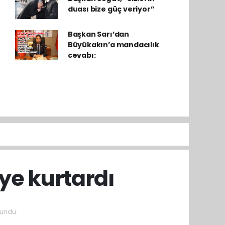
duası bize güç veriyor”
Başkan Sarı’dan
Büyükakın’a mandacılık
cevabı:
iye kurtardı
kundu.