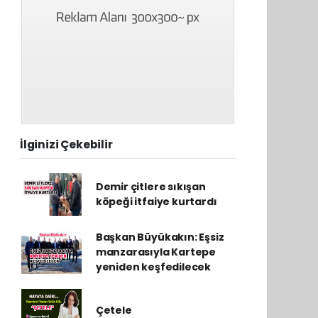
İlginizi Çekebilir
Demir çitlere sıkışan
köpeği itfaiye kurtardı
Başkan Büyükakın: Eşsiz
manzarasıyla Kartepe
yeniden keşfedilecek
Çetele