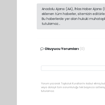
Anadolu Ajansı (AA), İhlas Haber Ajansı 
eklenen tüm haberler, sitemizin editörl
Bu haberlerde yer alan hukuki muhatapla
tutulamaz...
Okuyucu Yorumları
(0)
Yorum yazarak Topluluk Kuralları’nı kabul etmiş b
veya dolaylı tüm sorumluluğu tek başınıza üstleni
tutulamaz.