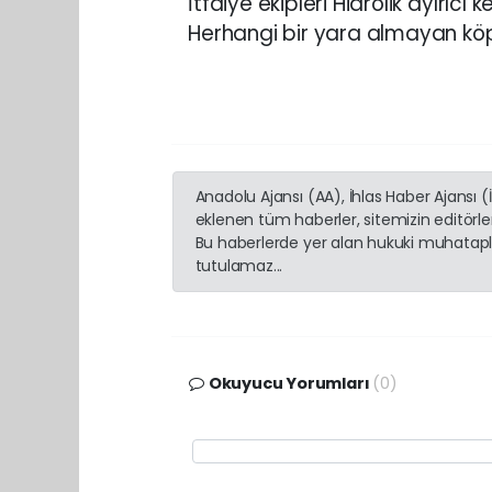
İtfaiye ekipleri Hidrolik ayırıcı
Herhangi bir yara almayan köpe
Anadolu Ajansı (AA), İhlas Haber Ajansı 
eklenen tüm haberler, sitemizin editörl
Bu haberlerde yer alan hukuki muhatapla
tutulamaz...
Okuyucu Yorumları
(0)