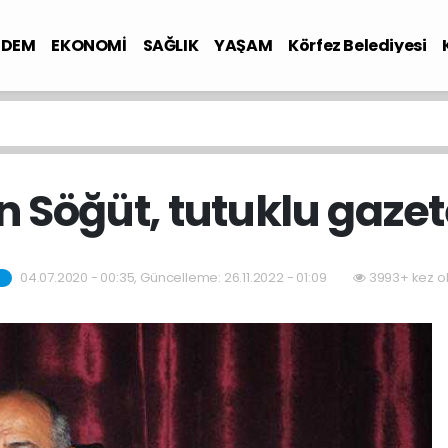
NDEM
EKONOMİ
SAĞLIK
YAŞAM
Körfez Belediyesi
 Söğüt, tutuklu gazet
04.07.2020 - 00:35, Güncelleme: 26.11.2022 - 01:09
3993+ kez o