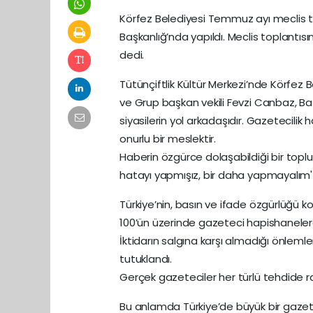
Körfez Belediyesi Temmuz ayı meclis to
Başkanlığ’nda yapıldı. Meclis toplantısı
dedi.
Tütünçiftlik Kültür Merkezi’nde Körfez B
ve Grup başkan vekili Fevzi Canbaz, Başk
siyasilerin yol arkadaşıdır. Gazetecili
onurlu bir meslektir.
Haberin özgürce dolaşabildiği bir toplu
hatayı yapmışız, bir daha yapmayalım'
Türkiye’nin, basın ve ifade özgürlüğü 
100’ün üzerinde gazeteci hapishaneler
İktidarın salgına karşı almadığı önlemle
tutuklandı.
Gerçek gazeteciler her türlü tehdide 
Bu anlamda Türkiye’de büyük bir gazetec