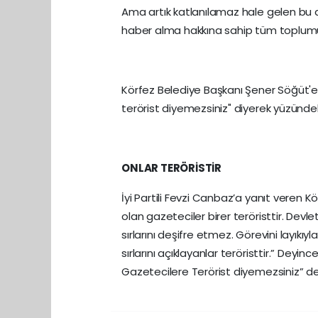
Ama artık katlanılamaz hale gelen bu 
haber alma hakkına sahip tüm toplumu
Körfez Belediye Başkanı Şener Söğüt'e
terörist diyemezsiniz" diyerek yüzünde
ONLAR TERÖRİSTİR
İyi Partili Fevzi Canbaz’a yanıt veren 
olan gazeteciler birer teröristtir. Devleti
sırlarını deşifre etmez. Görevini layık
sırlarını açıklayanlar teröristtir.” Deyi
Gazetecilere Terörist diyemezsiniz” deyi