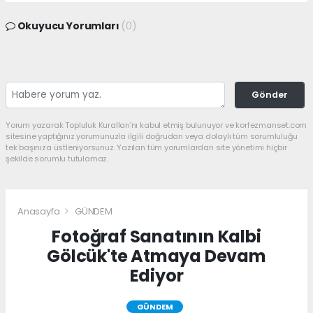
Okuyucu Yorumları
(0)
Gönder
Yorum yazarak Topluluk Kuralları’nı kabul etmiş bulunuyor ve korfezmanset.com
sitesine yaptığınız yorumunuzla ilgili doğrudan veya dolaylı tüm sorumluluğu
tek başınıza üstleniyorsunuz. Yazılan tüm yorumlardan site yönetimi hiçbir
şekilde sorumlu tutulamaz.
Anasayfa
GÜNDEM
Fotoğraf Sanatının Kalbi
Gölcük'te Atmaya Devam
Ediyor
GÜNDEM