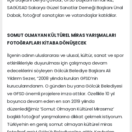
SAGÜSAD Sakarya Güzel Sanatlar Derneği Başkanı Ünal
Dabak, fotoğraf sanatçıları ve vatandaşlar katıldılar.
SOMUT OLMAYAN KÜLTÜREL MİRAS YARIŞMALARI
FOTOĞRAFLARI KİTABA DÖNÜŞECEK
İlçenin adının uluslararası ve ulusal, kültür, sanat ve spor
etkinlikleriyle duyurulması için çalışmaya devam
edeceklerini söyleyen Gölcük Belediye Başkanı Ali
Yıldırım Sezer, “2008 yılında kurulan GFSD’nin
kurucularındanım. O günden bu yana Gölcük Belediyesi
ve GFSD önemli projelere imza attılar. Özellikle 10 yıl
boyunca devam eden en son 2019 yılında
düzenlediğimiz ‘Somut Olmayan Kültürel Mirasımız’
başlıklı fotoğraf yarışmalarına dikkat çekmek istiyorum.
Türkiye’nin en geniş somut olmayan kültürel miras
fotoğraf arşivi Gölcük Belediyesi’ne aittir. Kaybolan