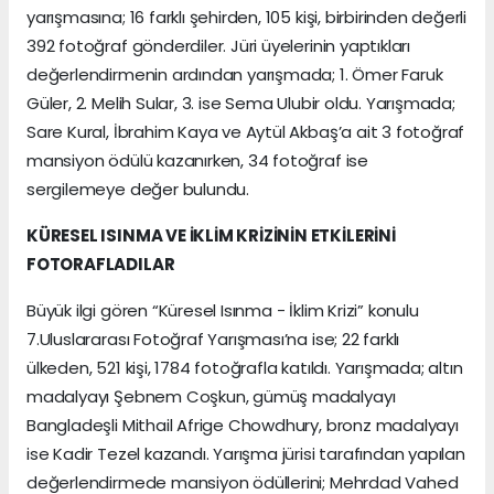
yarışmasına; 16 farklı şehirden, 105 kişi, birbirinden değerli
392 fotoğraf gönderdiler. Jüri üyelerinin yaptıkları
değerlendirmenin ardından yarışmada; 1. Ömer Faruk
Güler, 2. Melih Sular, 3. ise Sema Ulubir oldu. Yarışmada;
Sare Kural, İbrahim Kaya ve Aytül Akbaş’a ait 3 fotoğraf
mansiyon ödülü kazanırken, 34 fotoğraf ise
sergilemeye değer bulundu.
KÜRESEL ISINMA VE İKLİM KRİZİNİN ETKİLERİNİ
FOTORAFLADILAR
Büyük ilgi gören “Küresel Isınma - İklim Krizi” konulu
7.Uluslararası Fotoğraf Yarışması’na ise; 22 farklı
ülkeden, 521 kişi, 1784 fotoğrafla katıldı. Yarışmada; altın
madalyayı Şebnem Coşkun, gümüş madalyayı
Bangladeşli Mithail Afrige Chowdhury, bronz madalyayı
ise Kadir Tezel kazandı. Yarışma jürisi tarafından yapılan
değerlendirmede mansiyon ödüllerini; Mehrdad Vahed