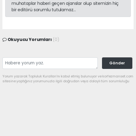
muhataplar haberi geçen ajanslar olup sitemizin hiç
bir editörü sorumlu tutulamaz...
Okuyucu Yorumları
(0)
Gönder
Yorum yazarak Topluluk Kuralları’nı kabul etmiş bulunuyor ve korfezmanset.com
sitesine yaptığınız yorumunuzla ilgili doğrudan veya dolaylı tüm sorumluluğu
tek başınıza üstleniyorsunuz. Yazılan tüm yorumlardan site yönetimi hiçbir
şekilde sorumlu tutulamaz.
haber paketi
haber scripti
haber yazılımı
Tüm hakları saklı tutulmaktadır.Copyright 2026©
Haber Yazılımı:
Web Aksiyon ®