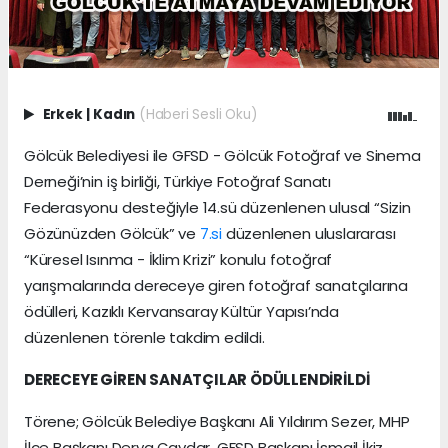
Erkek
|
Kadın
(Haberi Sesli Oku)
Gölcük Belediyesi ile GFSD - Gölcük Fotoğraf ve Sinema
Derneği’nin iş birliği, Türkiye Fotoğraf Sanatı
Federasyonu desteğiyle 14.sü düzenlenen ulusal “Sizin
Gözünüzden Gölcük” ve
7.si
düzenlenen uluslararası
“Küresel Isınma - İklim Krizi” konulu fotoğraf
yarışmalarında dereceye giren fotoğraf sanatçılarına
ödülleri, Kazıklı Kervansaray Kültür Yapısı’nda
düzenlenen törenle takdim edildi.
DERECEYE GİREN SANATÇILAR ÖDÜLLENDİRİLDİ
Törene; Gölcük Belediye Başkanı Ali Yıldırım Sezer, MHP
İlçe Başkanı Derya Çavdar, GFSD Başkanı İsmail İkiz,