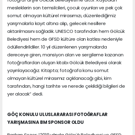
mesleklerin son temsilcileri, çocuk oyunları ve pek çok
somut olmayan kültürel mirasımızı, düzenlediğimiz
yarışmalarla kayıt altına alıp, gelecek nesillere
aktarılmasını sağladık. UNESCO tarafından hem Gölcük
Belediyesi hem de GFSD kültüre olan katkısı nedeniyle
ödüllendirildiler. 10 yıl düzenlenen yarışmalarda
dereceye giren, mansiyon alan ve sergileme kazanan
fotoğraflardan oluşan kitabı Gölcük Belediyesi olarak
yayınlayacağız. Kitapta; fotoğrafa konu somut
olmayan kültürel mirasımız açıklanacağı gibi, kim
tarafından, hangi tarihte ve nerede çekildiği bilgileri de
yer alacak” dedi.
GÖÇ KONULU ULUSLARARASI FOTOĞRAFLAR
YARIŞMASINA BM SPONSOR OLDU
Başkan Sezer: “2019 yılında Gölcük Belediyesi ve GFSD