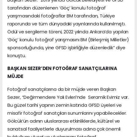
tarafından düzenlenen ‘Göç’ konulu fotoğraf
yarışmasındaki fotoğraflar BM tarafından, Türkiye
raporunda ve tüm dünyadaki yayınlarında kullanılmıştı.
Ödül ve sergileme töreni, 2022 yılında Ankara’da yapılan
‘Göç’ konulu fotoğraf yarışmasını BM (Birleşmiş Milletler)
sponsorluğunda, yine GFSD işbirliğiyle düzenledik” diye
konuştu.
BAŞKAN SEZER’DEN FOTOĞRAF SANATÇILARINA
MÜJDE
Fotoğraf sanatçılarına da bir müjde veren Başkan
Sezer, “Değirmendere Yalı Evleri’nde Seramik Evimiz var.
Bu güzel tarihi yapının zemin katında GFSD üyeleri ve
misafir fotoğraf sanatçıları sunumlarını yapabilecekler.
Gölcük’ün adının uluslararası etkinliklerde, kültürel ve
sanatsal faaliyetlerle duyurulması adına çok önemli
bulduğum ulusal ve uluslararası fotoğraf