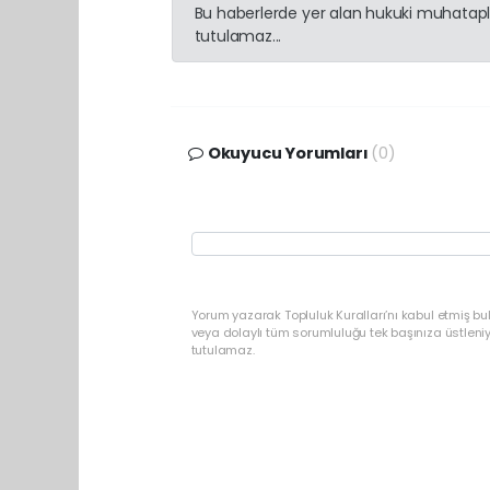
Bu haberlerde yer alan hukuki muhatapla
tutulamaz...
Okuyucu Yorumları
(0)
Yorum yazarak Topluluk Kuralları’nı kabul etmiş b
veya dolaylı tüm sorumluluğu tek başınıza üstleni
tutulamaz.