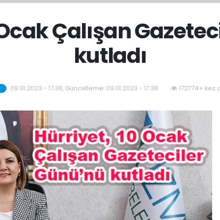
0 Ocak Çalışan Gazetec
kutladı
09.01.2023 - 17:38, Güncelleme: 09.01.2023 - 17:38
172774+ kez 