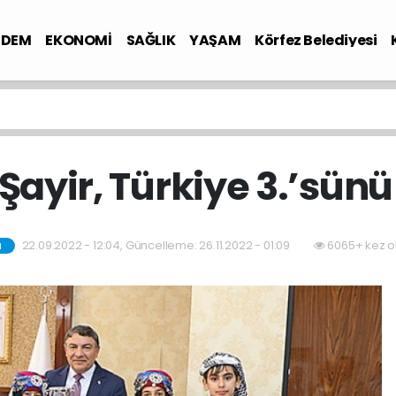
NDEM
EKONOMİ
SAĞLIK
YAŞAM
Körfez Belediyesi
ayir, Türkiye 3.’sünü
22.09.2022 - 12:04, Güncelleme: 26.11.2022 - 01:09
6065+ kez o
M