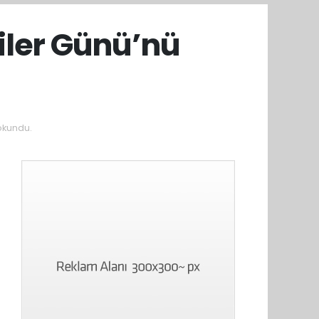
iler Günü’nü
okundu.