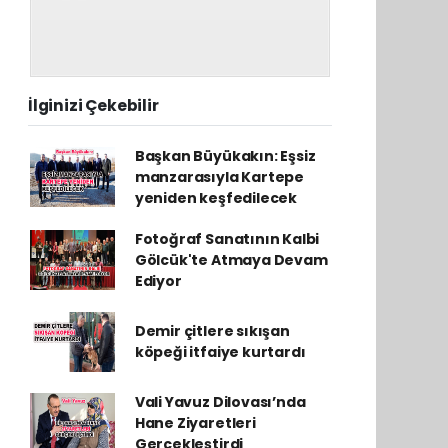
İlginizi Çekebilir
Başkan Büyükakın: Eşsiz
manzarasıyla Kartepe
yeniden keşfedilecek
Fotoğraf Sanatının Kalbi
Gölcük'te Atmaya Devam
Ediyor
Demir çitlere sıkışan
köpeği itfaiye kurtardı
Vali Yavuz Dilovası’nda
Hane Ziyaretleri
Gerçekleştirdi