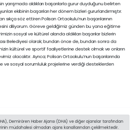
nin yarışmada aldıkları başarılarla gurur duyduğunu belirten
unları ekibinin başarıları her dönem bizleri gururlandırmıştır.
dan sıkça söz ettiren Polisan Ortaokulu’nun başarılarının
ni diliyorum. Göreve geldiğimiz günden bu yana eğitime
izin sosyal ve kültürel alanda aldıkları başarılar bizlerin
vası Belediyesi olarak; bundan önce de, bundan sonra da
zin kültürel ve sportif faaliyetlerine destek olmak ve onların
imiz olacaktır. Ayrıca; Polisan Ortaokulu’nun başarılarında
me ve sosyal sorumluluk projelerine verdiği desteklerden
(İHA), Demirören Haber Ajansı (DHA) ve diğer ajanslar tarafından
erinin müdahalesi olmadan ajans kanallarından çekilmektedir.