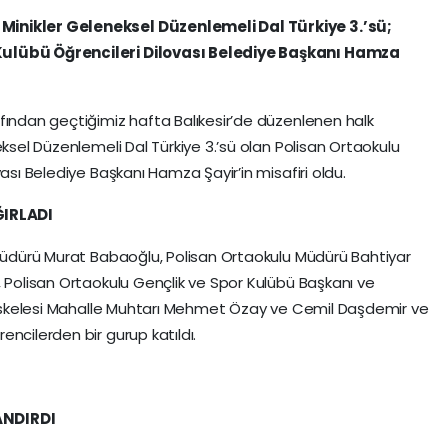
Minikler Geleneksel Düzenlemeli Dal Türkiye 3.’sü;
Kulübü Öğrencileri Dilovası Belediye Başkanı Hamza
fından geçtiğimiz hafta Balıkesir’de düzenlenen halk
eksel Düzenlemeli Dal Türkiye 3.’sü olan Polisan Ortaokulu
vası Belediye Başkanı Hamza Şayir’in misafiri oldu.
ĞIRLADI
 Müdürü Murat Babaoğlu, Polisan Ortaokulu Müdürü Bahtiyar
, Polisan Ortaokulu Gençlik ve Spor Kulübü Başkanı ve
iliskelesi Mahalle Muhtarı Mehmet Özay ve Cemil Daşdemir ve
encilerden bir gurup katıldı.
ANDIRDI