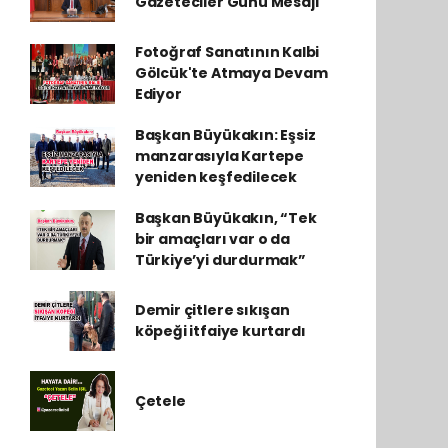
Gazeteciler Günü Mesajı
Fotoğraf Sanatının Kalbi
Gölcük'te Atmaya Devam
Ediyor
Başkan Büyükakın: Eşsiz
manzarasıyla Kartepe
yeniden keşfedilecek
Başkan Büyükakın, “Tek
bir amaçları var o da
Türkiye’yi durdurmak”
Demir çitlere sıkışan
köpeği itfaiye kurtardı
Çetele