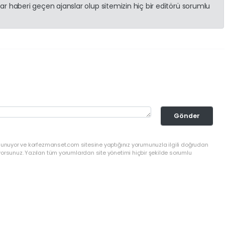
r haberi geçen ajanslar olup sitemizin hiç bir editörü sorumlu
Gönder
ulunuyor ve korfezmanset.com sitesine yaptığınız yorumunuzla ilgili doğrudan
yorsunuz. Yazılan tüm yorumlardan site yönetimi hiçbir şekilde sorumlu