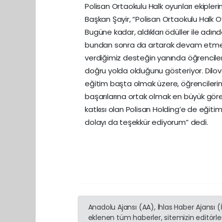
Polisan Ortaokulu Halk oyunları ekipleri
Başkan Şayir, “Polisan Ortaokulu Halk Oy
Bugüne kadar, aldıkları ödüller ile adın
bundan sonra da artarak devam etmesi
verdiğimiz desteğin yanında öğrencilerim
doğru yolda olduğunu gösteriyor. Dilo
eğitim başta olmak üzere, öğrencilerimi
başarılarına ortak olmak en büyük görev
katkısı olan Polisan Holding’e de eğiti
dolayı da teşekkür ediyorum” dedi.
Anadolu Ajansı (AA), İhlas Haber Ajansı 
eklenen tüm haberler, sitemizin editörl