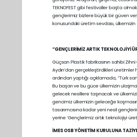
TEKNOFEST gibi festivaller başta olmak
gençlerimiz bizlere büyük bir güven ve
konusundaki üretim sevdası, ülkemizin
“GENÇLERİMİZ ARTIK TEKNOLOJİYİ Ü
Güçsan Plastik fabrikasının sahibi Zihn
Aydın’dan gerçekleştirdikleri üretimler 
ardından yaptığı açıklamada, “Türk sa
Bu başarı ve bu güce ülkemizin ulaşma
gelecek nesillere taşınacak ve ülkemiz
gencimiz ülkemizin geleceğe koşmasına
tasarımcısına kadar yeni nesil gençlerimi
yerine ‘Gençlerimiz artık teknolojiyi üreti
İMES OSB YÖNETİM KURULUNA TAZİYE