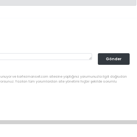
Gönder
ulunuyor ve korfezmanset.com sitesine yaptığınız yorumunuzla ilgili doğrudan
yorsunuz. Yazılan tüm yorumlardan site yönetimi hiçbir şekilde sorumlu