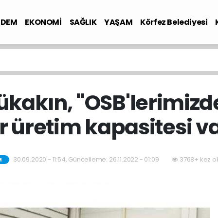
NDEM
EKONOMİ
SAĞLIK
YAŞAM
Körfez Belediyesi
kakın, ''OSB'lerimi
r üretim kapasitesi va
30.09.2020 - 11:54, Güncelleme: 26.11.2022 - 01:09
3768+ kez o
M