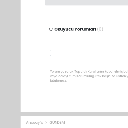
Okuyucu Yorumları
(0)
Yorum yazarak Topluluk Kuralları’nı kabul etmiş b
veya dolaylı tüm sorumluluğu tek başınıza üstleni
tutulamaz.
Anasayfa
GÜNDEM