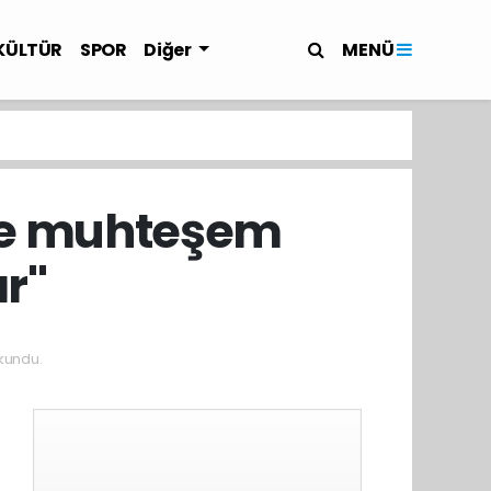
MENÜ
KÜLTÜR
SPOR
Diğer
zde muhteşem
r''
kundu.