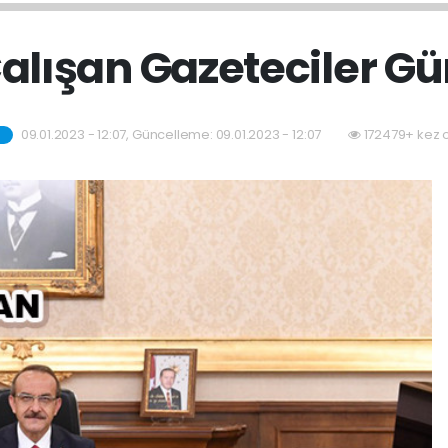
alışan Gazeteciler G
09.01.2023 - 12:07, Güncelleme: 09.01.2023 - 12:07
172479+ kez 