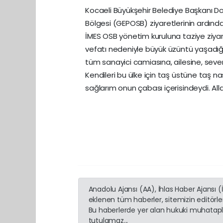
Kocaeli Büyükşehir Belediye Başkanı Doç
Bölgesi (GEPOSB) ziyaretlerinin ardında
İMES OSB yönetim kuruluna taziye ziyar
vefatı nedeniyle büyük üzüntü yaşadığı
tüm sanayici camiasına, ailesine, sevenl
Kendileri bu ülke için taş üstüne taş n
sağlarım onun çabası içerisindeydi. Alla
Anadolu Ajansı (AA), İhlas Haber Ajansı 
eklenen tüm haberler, sitemizin editörl
Bu haberlerde yer alan hukuki muhatapla
tutulamaz...