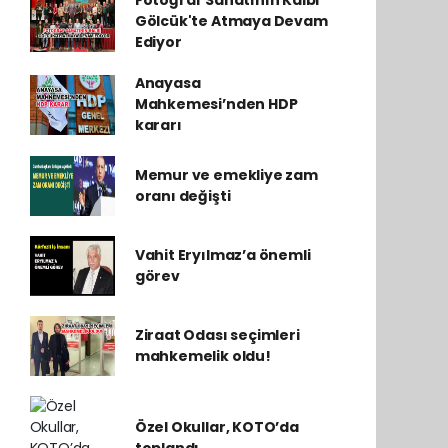
Fotoğraf Sanatının Kalbi
Gölcük'te Atmaya Devam
Ediyor
Anayasa
Mahkemesi’nden HDP
kararı
Memur ve emekliye zam
oranı değişti
Vahit Eryılmaz’a önemli
görev
Ziraat Odası seçimleri
mahkemelik oldu!
Özel Okullar, KOTO’da