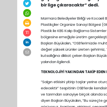
bir lige çıkaracaktır” dedi.
Marmara Belediyeler Birliği ve Kocaeli 
Plastikçiler Organize Sanayi Bölgesi 
Plastik ile KBS Kalıp Bağlama Sistemler 
bölgesine emeğiyle üretim gerçekleştir
Başkan Büyükakın, “OSB’lerimizde muh
değeri yüksek ürünler üreten şehrimiz, Tü
kutsallığına dikkat çeken Başkan Büyük
yakından ilgilendi.
TEKNOLOJİYİ YAKINDAN TAKİP EDEN B
“Salgın etkisini yitirip taşlar yerine 
edecektir” tespitinin OSB’lerde kendisin
ve tarımdan sanayiye birçok alanda sal
diyen Başkan Büyükakın, “Bu süreçte g
görüyoruz. Araştıran, girişimci, cesaretli