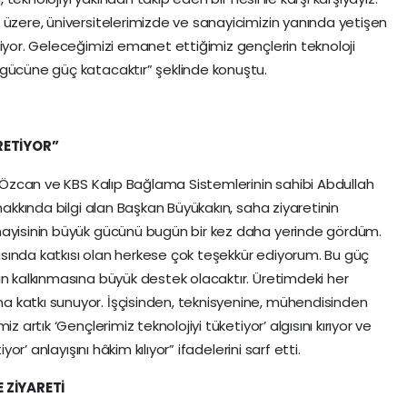
 üzere, üniversitelerimizde ve sanayicimizin yanında yetişen
riyor. Geleceğimizi emanet ettiğimiz gençlerin teknoloji
 gücüne güç katacaktır” şeklinde konuştu.
RETİYOR”
i Özcan ve KBS Kalıp Bağlama Sistemlerinin sahibi Abdullah
hakkında bilgi alan Başkan Büyükakın, saha ziyaretinin
nayisinin büyük gücünü bugün bir kez daha yerinde gördüm.
sında katkısı olan herkese çok teşekkür ediyorum. Bu güç
in kalkınmasına büyük destek olacaktır. Üretimdeki her
 katkı sunuyor. İşçisinden, teknisyenine, mühendisinden
z artık ‘Gençlerimiz teknolojiyi tüketiyor’ algısını kırıyor ve
yor’ anlayışını hâkim kılıyor” ifadelerini sarf etti.
 ZİYARETİ