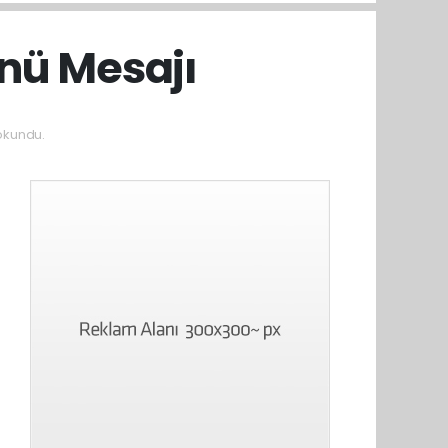
ünü Mesajı
okundu.