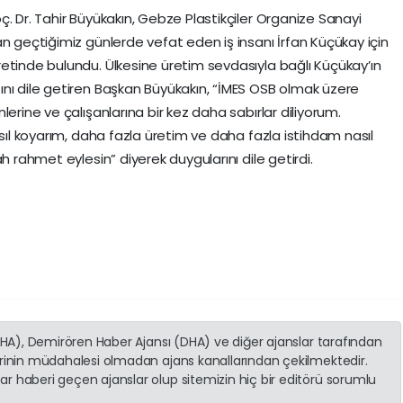
. Dr. Tahir Büyükakın, Gebze Plastikçiler Organize Sanayi
n geçtiğimiz günlerde vefat eden iş insanı İrfan Küçükay için
etinde bulundu. Ülkesine üretim sevdasıyla bağlı Küçükay’ın
nı dile getiren Başkan Büyükakın, “İMES OSB olmak üzere
erine ve çalışanlarına bir kez daha sabırlar diliyorum.
asıl koyarım, daha fazla üretim ve daha fazla istihdam nasıl
h rahmet eylesin” diyerek duygularını dile getirdi.
(İHA), Demirören Haber Ajansı (DHA) ve diğer ajanslar tarafından
erinin müdahalesi olmadan ajans kanallarından çekilmektedir.
r haberi geçen ajanslar olup sitemizin hiç bir editörü sorumlu