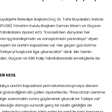
Büyükşehir Belediye Başkanı Doç. Dr. Tahir Büyükakın, Gebze
(GEPOSB) Yönetim Kurulu Başkanı Osman Erkan’ı ve Güçsan
fabrikalarını ziyaret etti. “Kocaeli’den dünyanın her
en işçi kardeşimizin ve sanayicimizin yanındayız” diyen
teşem bir üretim kapasitesi var. Her geçen gün katma
rkiye’yi başka bir lige çıkaracaktır” dedi. Alın terinin
akın, Güçsan ve KBS Kalıp fabrikalarındaki emekçilerle de
İR NESİL
oturdukça üretim kapasitesi yeni rekorlara koşmaya devam
i gösterdiğinin altı çizilen ziyaretlerde, “İhracattan üretime
gın sürecinden sonra güçlenerek çıkacak bir Türkiye var”
eleceğe damga vuracak genç bir neslin geldiğini de
, teknolojiyi yakından takip eden bir nesil ile karşı karşıyayız.