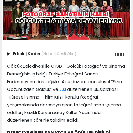
Erkek
|
Kadın
(Haberi Sesli Oku)
Gölcük Belediyesi ile GFSD - Gölcük Fotoğraf ve Sinema
Derneği’nin iş birliği, Türkiye Fotoğraf Sanatı
Federasyonu desteğiyle 14.sü düzenlenen ulusal “Sizin
Gözünüzden Gölcük” ve
7.si
düzenlenen uluslararası
“Küresel Isınma - İklim Krizi” konulu fotoğraf
yarışmalarında dereceye giren fotoğraf sanatçılarına
ödülleri, Kazıklı Kervansaray Kültür Yapısı’nda
düzenlenen törenle takdim edildi.
DERECEYE GİREN SANATÇILAR ÖDÜLLENDİRİLDİ