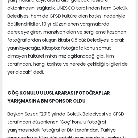
aktarılmasını sağladık. UNESCO tarafından hem Gölcük
Belediyesi hem de GFSD kültüre olan katkısı nedeniyle
ödüllendirildiler. 10 yıl düzenlenen yarışmalarda
dereceye giren, mansiyon alan ve sergileme kazanan
fotoğraflardan oluşan kitabı Gölcük Belediyesi olarak
yayınlayacağız. Kitapta; fotoğrafa konu somut
olmayan kültürel mirasımız açıklanacağı gibi, kim
tarafından, hangi tarihte ve nerede çekildiği bilgileri de
yer alacak” dedi.
GÖÇ KONULU ULUSLARARASI FOTOĞRAFLAR
YARIŞMASINA BM SPONSOR OLDU
Başkan Sezer: “2019 yılında Gölcük Belediyesi ve GFSD
tarafından düzenlenen ‘Göç’ konulu fotoğraf
yarışmasındaki fotoğraflar BM tarafından, Türkiye
raporunda ve tüm dünyadaki yayınlarında kullanılmıştı.