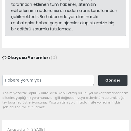
tarafından eklenen tüm haberler, sitemizin
editörlerinin müdahalesi olmadan ajans kanallarından
çekilmektedir. Bu haberlerde yer alan hukuki
muhataplar haberi geçen ajanslar olup sitemizin hiç
bir editörü sorumlu tutulamaz...
Okuyucu Yorumları
(0)
Gönder
Yorum yazarak Topluluk Kuralları’nı kabul etmiş bulunuyor ve korfezmanset.com
sitesine yaptığınız yorumunuzla ilgili doğrudan veya dolaylı tüm sorumluluğu
tek başınıza üstleniyorsunuz. Yazılan tüm yorumlardan site yönetimi hiçbir
şekilde sorumlu tutulamaz.
Anasayfa
SİYASET