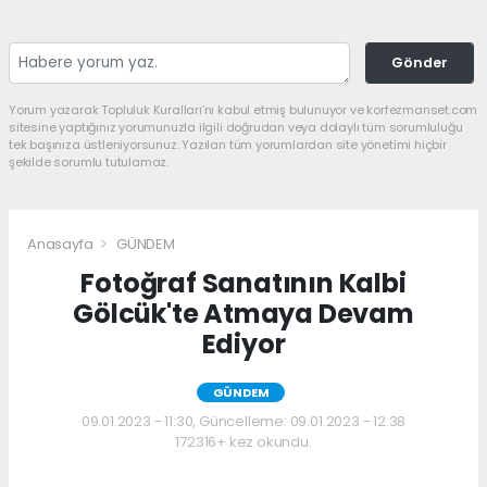
Gönder
Yorum yazarak Topluluk Kuralları’nı kabul etmiş bulunuyor ve korfezmanset.com
sitesine yaptığınız yorumunuzla ilgili doğrudan veya dolaylı tüm sorumluluğu
tek başınıza üstleniyorsunuz. Yazılan tüm yorumlardan site yönetimi hiçbir
şekilde sorumlu tutulamaz.
Anasayfa
GÜNDEM
Fotoğraf Sanatının Kalbi
Gölcük'te Atmaya Devam
Ediyor
GÜNDEM
09.01.2023 - 11:30, Güncelleme: 09.01.2023 - 12:38
172316+ kez okundu.