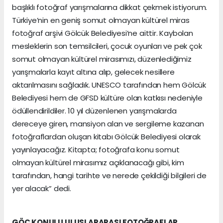
başlıklı fotoğraf yarışmalarına dikkat çekmek istiyorum.
Türkiye’nin en geniş somut olmayan kültürel miras
fotoğraf arşivi Gölcük Belediyesi’ne aittir. Kaybolan
mesleklerin son temsilcileri, çocuk oyunları ve pek çok
somut olmayan kültürel mirasımızı, düzenlediğimiz
yarışmalarla kayıt altına alıp, gelecek nesillere
aktarılmasını sağladık. UNESCO tarafından hem Gölcük
Belediyesi hem de GFSD kültüre olan katkısı nedeniyle
ödüllendirildiler. 10 yıl düzenlenen yarışmalarda
dereceye giren, mansiyon alan ve sergileme kazanan
fotoğraflardan oluşan kitabı Gölcük Belediyesi olarak
yayınlayacağız. Kitapta; fotoğrafa konu somut
olmayan kültürel mirasımız açıklanacağı gibi, kim
tarafından, hangi tarihte ve nerede çekildiği bilgileri de
yer alacak” dedi.
GÖÇ KONULU ULUSLARARASI FOTOĞRAFLAR