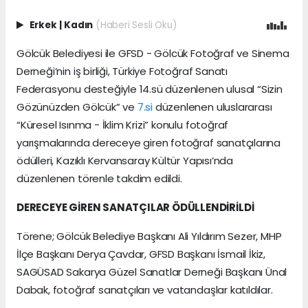
Erkek
|
Kadın
(Haberi Sesli Oku)
Gölcük Belediyesi ile GFSD - Gölcük Fotoğraf ve Sinema
Derneği’nin iş birliği, Türkiye Fotoğraf Sanatı
Federasyonu desteğiyle 14.sü düzenlenen ulusal “Sizin
Gözünüzden Gölcük” ve
7.si
düzenlenen uluslararası
“Küresel Isınma - İklim Krizi” konulu fotoğraf
yarışmalarında dereceye giren fotoğraf sanatçılarına
ödülleri, Kazıklı Kervansaray Kültür Yapısı’nda
düzenlenen törenle takdim edildi.
DERECEYE GİREN SANATÇILAR ÖDÜLLENDİRİLDİ
Törene; Gölcük Belediye Başkanı Ali Yıldırım Sezer, MHP
İlçe Başkanı Derya Çavdar, GFSD Başkanı İsmail İkiz,
SAGÜSAD Sakarya Güzel Sanatlar Derneği Başkanı Ünal
Dabak, fotoğraf sanatçıları ve vatandaşlar katıldılar.