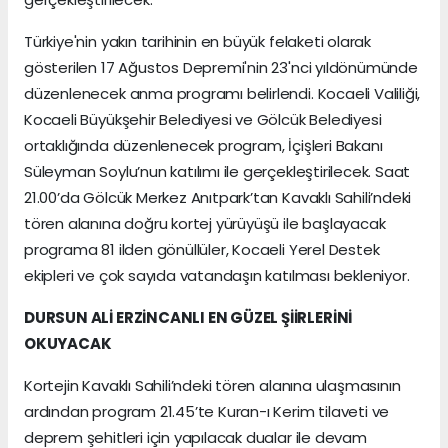
Türkiye'nin yakın tarihinin en büyük felaketi olarak
gösterilen 17 Ağustos Depremi'nin 23'nci yıldönümünde
düzenlenecek anma programı belirlendi. Kocaeli Valiliği,
Kocaeli Büyükşehir Belediyesi ve Gölcük Belediyesi
ortaklığında düzenlenecek program, İçişleri Bakanı
Süleyman Soylu’nun katılımı ile gerçekleştirilecek. Saat
21.00’da Gölcük Merkez Anıtpark’tan Kavaklı Sahili’ndeki
tören alanına doğru kortej yürüyüşü ile başlayacak
programa 81 ilden gönüllüler, Kocaeli Yerel Destek
ekipleri ve çok sayıda vatandaşın katılması bekleniyor.
DURSUN ALİ ERZİNCANLI EN GÜZEL ŞİİRLERİNİ
OKUYACAK
Kortejin Kavaklı Sahili’ndeki tören alanına ulaşmasının
ardından program 21.45’te Kuran-ı Kerim tilaveti ve
deprem şehitleri için yapılacak dualar ile devam