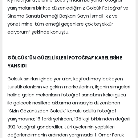
yarışmalarını birlikte düzenlediğimiz Gölcük Fotoğraf ve
Sinema Sanatı Derneği Başkanı Sayın İsmail İkiz ve
yönetimine, tüm emeği geçenlere çok teşekkür
ediyorum” şeklinde konuştu.
GÖLCÜK’ÜN GÜZELLİKLERİ FOTOĞRAF KARELERİNE
YANSIDI
Gölcük sınırları içinde yer alan, keşfedilmeyi bekleyen,
turistik alanların ve çekim merkezlerinin, ilçenin simgeleri
haline gelen mekanların fotoğraf sanatının kalıcı gücü
ile gelecek nesillere aktarma amacıyla düzenlenen
“Sizin Gözünüzden Gölcük” konulu ödüllü fotoğraf
yarışmasına; 16 farklı şehirden, 105 kişi, birbirinden değerli
392 fotoğraf gönderdiler. Jüri üyelerinin yaptıkları
değerlendirmenin ardından yarışmada; 1. Ömer Faruk