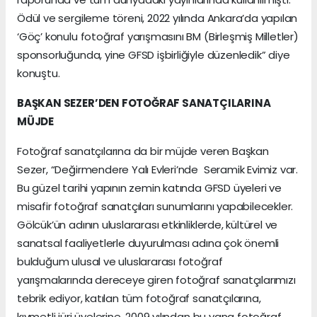
Ödül ve sergileme töreni, 2022 yılında Ankara’da yapılan
‘Göç’ konulu fotoğraf yarışmasını BM (Birleşmiş Milletler)
sponsorluğunda, yine GFSD işbirliğiyle düzenledik” diye
konuştu.
BAŞKAN SEZER’DEN FOTOĞRAF SANATÇILARINA
MÜJDE
Fotoğraf sanatçılarına da bir müjde veren Başkan
Sezer, “Değirmendere Yalı Evleri’nde Seramik Evimiz var.
Bu güzel tarihi yapının zemin katında GFSD üyeleri ve
misafir fotoğraf sanatçıları sunumlarını yapabilecekler.
Gölcük’ün adının uluslararası etkinliklerde, kültürel ve
sanatsal faaliyetlerle duyurulması adına çok önemli
bulduğum ulusal ve uluslararası fotoğraf
yarışmalarında dereceye giren fotoğraf sanatçılarımızı
tebrik ediyor, katılan tüm fotoğraf sanatçılarına,
kıymetli jüri üyelerine, 2009 yılından bu yana fotoğraf