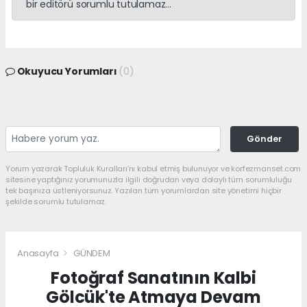
bir editörü sorumlu tutulamaz...
Okuyucu Yorumları
(0)
Gönder
Yorum yazarak Topluluk Kuralları’nı kabul etmiş bulunuyor ve korfezmanset.com
sitesine yaptığınız yorumunuzla ilgili doğrudan veya dolaylı tüm sorumluluğu
tek başınıza üstleniyorsunuz. Yazılan tüm yorumlardan site yönetimi hiçbir
şekilde sorumlu tutulamaz.
Anasayfa
GÜNDEM
Fotoğraf Sanatının Kalbi
Gölcük'te Atmaya Devam