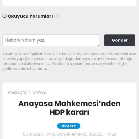
Okuyucu Yorumları
(0)
Gönder
Yorum yazarak Topluluk Kuralları’nı kabul etmiş bulunuyor ve korfezmanset.com
sitesine yaptığınız yorumunuzla ilgili doğrudan veya dolaylı tüm sorumluluğu
tek başınıza üstleniyorsunuz. Yazılan tüm yorumlardan site yönetimi hiçbir
şekilde sorumlu tutulamaz.
Anasayfa
SİYASET
Anayasa Mahkemesi’nden
HDP kararı
SİYASET
05.01.2023 - 14:16, Güncelleme: 05.01.2023 - 14:28