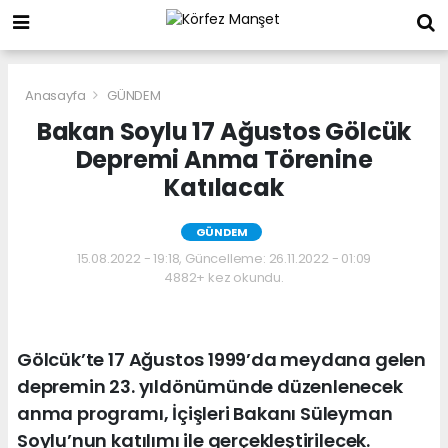
Anasayfa
GÜNDEM
Bakan Soylu 17 Ağustos Gölcük
Depremi Anma Törenine
Katılacak
GÜNDEM
15.08.2022 - 19:18, Güncelleme: 26.11.2022 - 01:09
4882+ kez okundu.
Gölcük’te 17 Ağustos 1999’da meydana gelen
depremin 23. yıldönümünde düzenlenecek
anma programı, İçişleri Bakanı Süleyman
Soylu’nun katılımı ile gerçekleştirilecek.