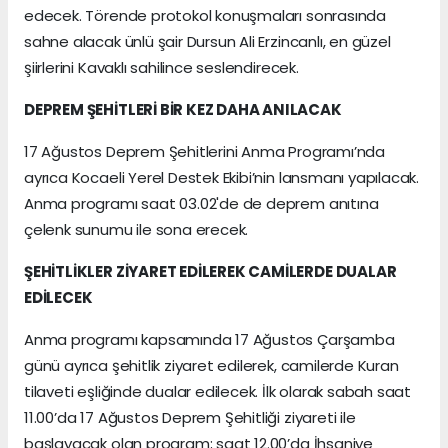
edecek. Törende protokol konuşmaları sonrasında
sahne alacak ünlü şair Dursun Ali Erzincanlı, en güzel
şiirlerini Kavaklı sahilince seslendirecek.
DEPREM ŞEHİTLERİ BİR KEZ DAHA ANILACAK
17 Ağustos Deprem Şehitlerini Anma Programı’nda
ayrıca Kocaeli Yerel Destek Ekibi’nin lansmanı yapılacak.
Anma programı saat 03.02'de de deprem anıtına
çelenk sunumu ile sona erecek.
ŞEHİTLİKLER ZİYARET EDİLEREK CAMİLERDE DUALAR
EDİLECEK
Anma programı kapsamında 17 Ağustos Çarşamba
günü ayrıca şehitlik ziyaret edilerek, camilerde Kuran
tilaveti eşliğinde dualar edilecek. İlk olarak sabah saat
11.00’da 17 Ağustos Deprem Şehitliği ziyareti ile
başlayacak olan program; saat 12.00’da İhsaniye