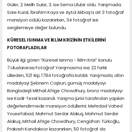
Güler, 2. Melih Sular, 3. ise Sema Ulubir oldu. Yarışmada;
Sare Kural, İbrahim Kaya ve Aytül Akbaş’a ait 3 fotoğraf
mansiyon ödülü kazanırken, 34 fotoğraf ise
sergilemeye değer bulundu.
KÜRESEL ISINMA VE İKLİM KRİZİNİN ETKİLERİNİ
FOTORAFLADILAR
Büyük ilgi gören “Küresel Isınma - İklim Krizi” konulu
7.Uluslararası Fotoğraf Yarışması’na ise; 22 farklı
ülkeden, 521 kişi, 1784 fotoğrafla katıldı. Yarışmada; altın
madalyayı Şebnem Coşkun, gümüş madalyayı
Bangladeşli Mithail Afrige Chowdhury, bronz madalyayı
ise Kadir Tezel kazandı. Yarışma jürisi tarafından yapılan
değerlendirmede mansiyon ödüllerini; Mehrdad Vahed
Yousefabad, Mahmut Serdar Alakuş, Mahmut Serdar
Alakuş, Mithail Afrige Chowdhury, Cengizhan Türkoğlu,
Prakash Kandakoor kazanırken, 50 fotoğraf da