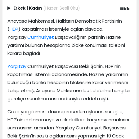
Erkek
|
Kadın
(Haberi Sesli Oku)
Anayasa Mahkemesi, Halkların Demokratik Partisinin
(
HDP
) kapatılması istemiyle açılan davada,
Yargıtay
Cumhuriyet
Başsavcılığının partinin Hazine
yardımı bulunan hesaplarına bloke konulması talebini
karara bağladı.
Yargıtay
Cumhuriyet Başsavcısı Bekir Şahin, HDP'nin
kapatılması istemli iddianamesinde, Hazine yardımının
bulunduğu banka hesabının blokesine karar verilmesini
talep etmiş, Anayasa Mahkemesi bu talebi herhangi bir
gerekçe sunulmaması nedeniyle reddetmişti.
Ceza yargılaması davası prosedürü işlenen süreçte,
HDP'nin iddianameye ve ek delillere karşı savunmalarını
sunmasının ardından, Yargıtay Cumhuriyet Başsavcısı
Bekir Şahin'in sözlü açıklamasını yapması için 10 Ocak