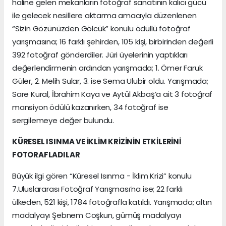
haline gelen mekanların fotoğraf sanatının kalıcı gücü
ile gelecek nesillere aktarma amacıyla düzenlenen
“Sizin Gözünüzden Gölcük” konulu ödüllü fotoğraf
yarışmasına; 16 farklı şehirden, 105 kişi, birbirinden değerli
392 fotoğraf gönderdiler. Jüri üyelerinin yaptıkları
değerlendirmenin ardından yarışmada; 1. Ömer Faruk
Güler, 2. Melih Sular, 3. ise Sema Ulubir oldu. Yarışmada;
Sare Kural, İbrahim Kaya ve Aytül Akbaş’a ait 3 fotoğraf
mansiyon ödülü kazanırken, 34 fotoğraf ise
sergilemeye değer bulundu.
KÜRESEL ISINMA VE İKLİM KRİZİNİN ETKİLERİNİ
FOTORAFLADILAR
Büyük ilgi gören “Küresel Isınma - İklim Krizi” konulu
7.Uluslararası Fotoğraf Yarışması’na ise; 22 farklı
ülkeden, 521 kişi, 1784 fotoğrafla katıldı. Yarışmada; altın
madalyayı Şebnem Coşkun, gümüş madalyayı