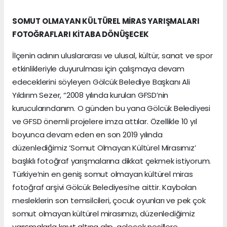
SOMUT OLMAYAN KÜLTÜREL MİRAS YARIŞMALARI
FOTOĞRAFLARI KİTABA DÖNÜŞECEK
İlçenin adının uluslararası ve ulusal, kültür, sanat ve spor
etkinlikleriyle duyurulması için çalışmaya devam
edeceklerini söyleyen Gölcük Belediye Başkanı Ali
Yıldırım Sezer, “2008 yılında kurulan GFSD’nin
kurucularındanım. O günden bu yana Gölcük Belediyesi
ve GFSD önemli projelere imza attılar. Özellikle 10 yıl
boyunca devam eden en son 2019 yılında
düzenlediğimiz ‘Somut Olmayan Kültürel Mirasımız’
başlıklı fotoğraf yarışmalarına dikkat çekmek istiyorum.
Türkiye’nin en geniş somut olmayan kültürel miras
fotoğraf arşivi Gölcük Belediyesi’ne aittir. Kaybolan
mesleklerin son temsilcileri, çocuk oyunları ve pek çok
somut olmayan kültürel mirasımızı, düzenlediğimiz
yarışmalarla kayıt altına alıp, gelecek nesillere