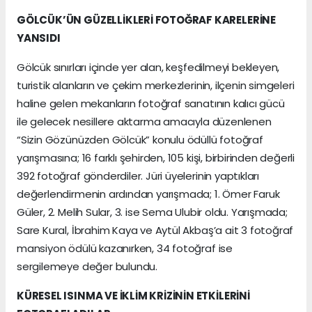
GÖLCÜK’ÜN GÜZELLİKLERİ FOTOĞRAF KARELERİNE
YANSIDI
Gölcük sınırları içinde yer alan, keşfedilmeyi bekleyen,
turistik alanların ve çekim merkezlerinin, ilçenin simgeleri
haline gelen mekanların fotoğraf sanatının kalıcı gücü
ile gelecek nesillere aktarma amacıyla düzenlenen
“Sizin Gözünüzden Gölcük” konulu ödüllü fotoğraf
yarışmasına; 16 farklı şehirden, 105 kişi, birbirinden değerli
392 fotoğraf gönderdiler. Jüri üyelerinin yaptıkları
değerlendirmenin ardından yarışmada; 1. Ömer Faruk
Güler, 2. Melih Sular, 3. ise Sema Ulubir oldu. Yarışmada;
Sare Kural, İbrahim Kaya ve Aytül Akbaş’a ait 3 fotoğraf
mansiyon ödülü kazanırken, 34 fotoğraf ise
sergilemeye değer bulundu.
KÜRESEL ISINMA VE İKLİM KRİZİNİN ETKİLERİNİ