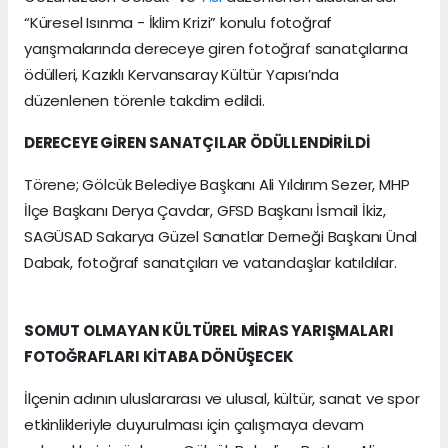
“Küresel Isınma - İklim Krizi” konulu fotoğraf
yarışmalarında dereceye giren fotoğraf sanatçılarına
ödülleri, Kazıklı Kervansaray Kültür Yapısı’nda
düzenlenen törenle takdim edildi.
DERECEYE GİREN SANATÇILAR ÖDÜLLENDİRİLDİ
Törene; Gölcük Belediye Başkanı Ali Yıldırım Sezer, MHP
İlçe Başkanı Derya Çavdar, GFSD Başkanı İsmail İkiz,
SAGÜSAD Sakarya Güzel Sanatlar Derneği Başkanı Ünal
Dabak, fotoğraf sanatçıları ve vatandaşlar katıldılar.
SOMUT OLMAYAN KÜLTÜREL MİRAS YARIŞMALARI
FOTOĞRAFLARI KİTABA DÖNÜŞECEK
İlçenin adının uluslararası ve ulusal, kültür, sanat ve spor
etkinlikleriyle duyurulması için çalışmaya devam