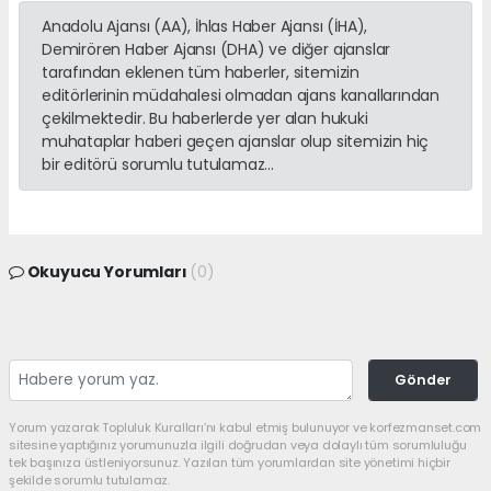
Anadolu Ajansı (AA), İhlas Haber Ajansı (İHA),
Demirören Haber Ajansı (DHA) ve diğer ajanslar
tarafından eklenen tüm haberler, sitemizin
editörlerinin müdahalesi olmadan ajans kanallarından
çekilmektedir. Bu haberlerde yer alan hukuki
muhataplar haberi geçen ajanslar olup sitemizin hiç
bir editörü sorumlu tutulamaz...
Okuyucu Yorumları
(0)
Gönder
Yorum yazarak Topluluk Kuralları’nı kabul etmiş bulunuyor ve korfezmanset.com
sitesine yaptığınız yorumunuzla ilgili doğrudan veya dolaylı tüm sorumluluğu
tek başınıza üstleniyorsunuz. Yazılan tüm yorumlardan site yönetimi hiçbir
şekilde sorumlu tutulamaz.