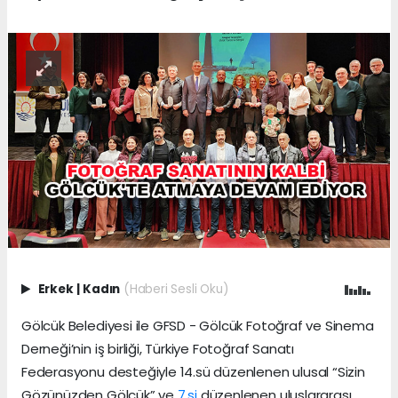
Erkek
|
Kadın
(Haberi Sesli Oku)
Gölcük Belediyesi ile GFSD - Gölcük Fotoğraf ve Sinema
Derneği’nin iş birliği, Türkiye Fotoğraf Sanatı
Federasyonu desteğiyle 14.sü düzenlenen ulusal “Sizin
Gözünüzden Gölcük” ve
7.si
düzenlenen uluslararası