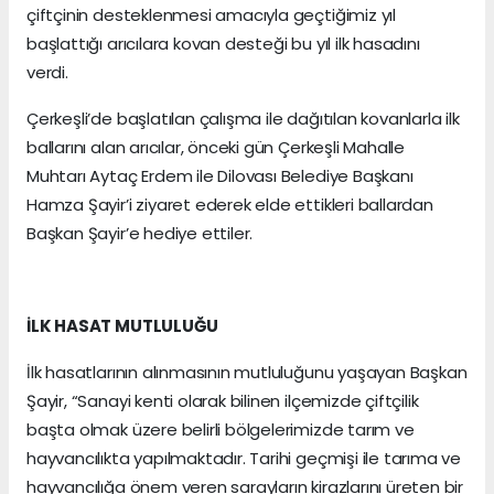
çiftçinin desteklenmesi amacıyla geçtiğimiz yıl
başlattığı arıcılara kovan desteği bu yıl ilk hasadını
verdi.
Çerkeşli’de başlatılan çalışma ile dağıtılan kovanlarla ilk
ballarını alan arıcılar, önceki gün Çerkeşli Mahalle
Muhtarı Aytaç Erdem ile Dilovası Belediye Başkanı
Hamza Şayir’i ziyaret ederek elde ettikleri ballardan
Başkan Şayir’e hediye ettiler.
İLK HASAT MUTLULUĞU
İlk hasatlarının alınmasının mutluluğunu yaşayan Başkan
Şayir, “Sanayi kenti olarak bilinen ilçemizde çiftçilik
başta olmak üzere belirli bölgelerimizde tarım ve
hayvancılıkta yapılmaktadır. Tarihi geçmişi ile tarıma ve
hayvancılığa önem veren sarayların kirazlarını üreten bir