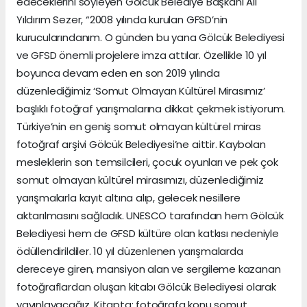
edeceklerini söyleyen Gölcük Belediye Başkanı Ali
Yıldırım Sezer, “2008 yılında kurulan GFSD’nin
kurucularındanım. O günden bu yana Gölcük Belediyesi
ve GFSD önemli projelere imza attılar. Özellikle 10 yıl
boyunca devam eden en son 2019 yılında
düzenlediğimiz ‘Somut Olmayan Kültürel Mirasımız’
başlıklı fotoğraf yarışmalarına dikkat çekmek istiyorum.
Türkiye’nin en geniş somut olmayan kültürel miras
fotoğraf arşivi Gölcük Belediyesi’ne aittir. Kaybolan
mesleklerin son temsilcileri, çocuk oyunları ve pek çok
somut olmayan kültürel mirasımızı, düzenlediğimiz
yarışmalarla kayıt altına alıp, gelecek nesillere
aktarılmasını sağladık. UNESCO tarafından hem Gölcük
Belediyesi hem de GFSD kültüre olan katkısı nedeniyle
ödüllendirildiler. 10 yıl düzenlenen yarışmalarda
dereceye giren, mansiyon alan ve sergileme kazanan
fotoğraflardan oluşan kitabı Gölcük Belediyesi olarak
yayınlayacağız. Kitapta; fotoğrafa konu somut