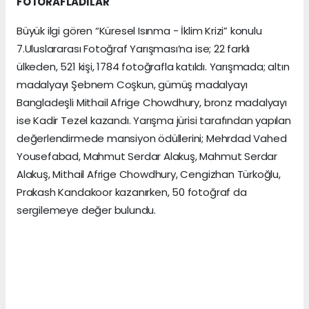
FOTORAFLADILAR
Büyük ilgi gören “Küresel Isınma - İklim Krizi” konulu
7.Uluslararası Fotoğraf Yarışması’na ise; 22 farklı
ülkeden, 521 kişi, 1784 fotoğrafla katıldı. Yarışmada; altın
madalyayı Şebnem Coşkun, gümüş madalyayı
Bangladeşli Mithail Afrige Chowdhury, bronz madalyayı
ise Kadir Tezel kazandı. Yarışma jürisi tarafından yapılan
değerlendirmede mansiyon ödüllerini; Mehrdad Vahed
Yousefabad, Mahmut Serdar Alakuş, Mahmut Serdar
Alakuş, Mithail Afrige Chowdhury, Cengizhan Türkoğlu,
Prakash Kandakoor kazanırken, 50 fotoğraf da
sergilemeye değer bulundu.