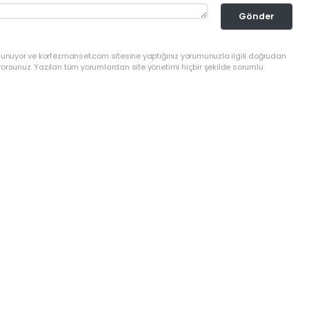
Gönder
ulunuyor ve korfezmanset.com sitesine yaptığınız yorumunuzla ilgili doğrudan
yorsunuz. Yazılan tüm yorumlardan site yönetimi hiçbir şekilde sorumlu