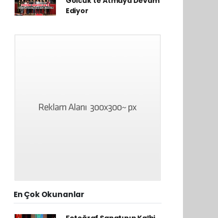
Gölcük'te Atmaya Devam
Ediyor
En Çok Okunanlar