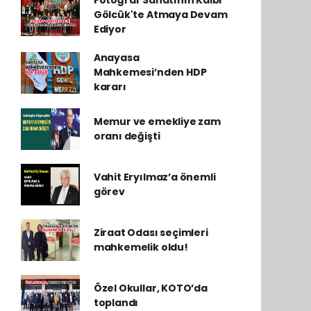
Fotoğraf Sanatının Kalbi
Gölcük'te Atmaya Devam
Ediyor
Anayasa
Mahkemesi’nden HDP
kararı
Memur ve emekliye zam
oranı değişti
Vahit Eryılmaz’a önemli
görev
Ziraat Odası seçimleri
mahkemelik oldu!
Özel Okullar, KOTO’da
toplandı