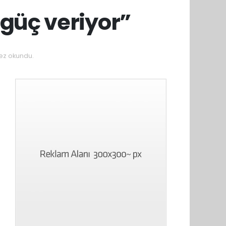
 güç veriyor”
ez okundu.