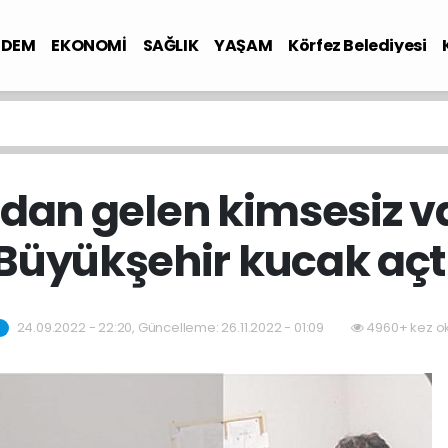
NDEM
EKONOMİ
SAĞLIK
YAŞAM
Körfez Belediyesi
dan gelen kimsesiz 
Büyükşehir kucak açt
24.09.2022 - 22:20, Güncelleme: 26.11.2022 - 01:09
4960+ kez o