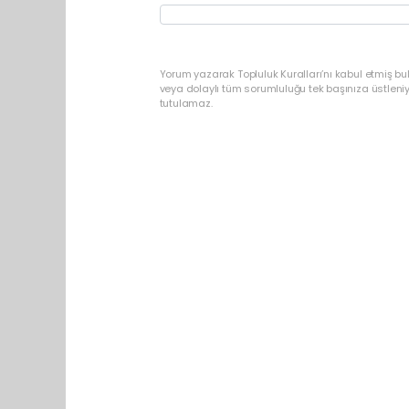
Yorum yazarak Topluluk Kuralları’nı kabul etmiş b
veya dolaylı tüm sorumluluğu tek başınıza üstleni
tutulamaz.