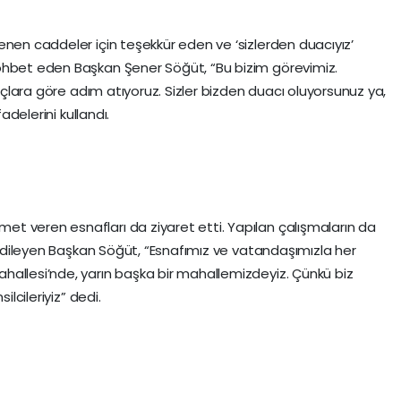
enen caddeler için teşekkür eden ve ‘sizlerden duacıyız’
ohbet eden Başkan Şener Söğüt, “Bu bizim görevimiz.
yaçlara göre adım atıyoruz. Sizler bizden duacı oluyorsunuz ya,
adelerini kullandı.
t veren esnafları da ziyaret etti. Yapılan çalışmaların da
ar dileyen Başkan Söğüt, “Esnafımız ve vatandaşımızla her
hallesi’nde, yarın başka bir mahallemizdeyiz. Çünkü biz
ilcileriyiz” dedi.