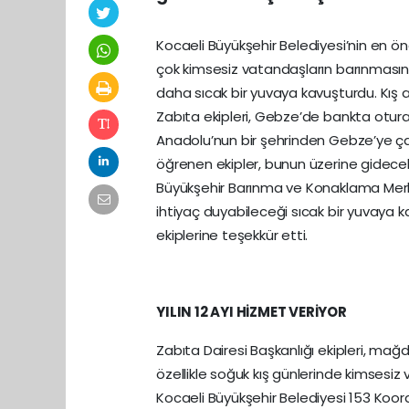
Kocaeli Büyükşehir Belediyesi’nin en öne
çok kimsesiz vatandaşların barınmasın
daha sıcak bir yuvaya kavuşturdu. Kış ayl
Zabıta ekipleri, Gebze’de bankta otura
Anadolu’nun bir şehrinden Gebze’ye ça
öğrenen ekipler, bunun üzerine gidece
Büyükşehir Barınma ve Konaklama Merkez
ihtiyaç duyabileceği sıcak bir yuvaya 
ekiplerine teşekkür etti.
YILIN 12 AYI HİZMET VERİYOR
Zabıta Dairesi Başkanlığı ekipleri, mağd
özellikle soğuk kış günlerinde kimsesi
Kocaeli Büyükşehir Belediyesi 153 Koord