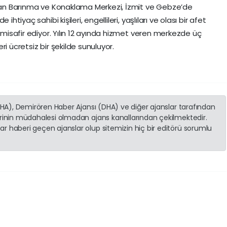
 olan Barınma ve Konaklama Merkezi, İzmit ve Gebze’de
htiyaç sahibi kişileri, engellileri, yaşlıları ve olası bir afet
i misafir ediyor. Yılın 12 ayında hizmet veren merkezde üç
i ücretsiz bir şekilde sunuluyor.
(İHA), Demirören Haber Ajansı (DHA) ve diğer ajanslar tarafından
erinin müdahalesi olmadan ajans kanallarından çekilmektedir.
r haberi geçen ajanslar olup sitemizin hiç bir editörü sorumlu