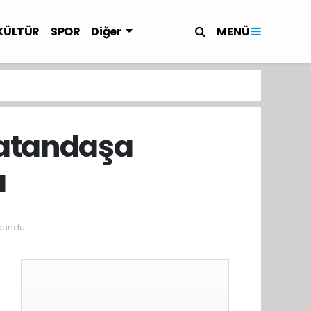
MENÜ
KÜLTÜR
SPOR
Diğer
vatandaşa
ı
kundu.