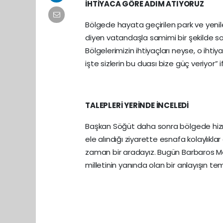
İHTİYACA GÖRE ADIM ATIYORUZ
Bölgede hayata geçirilen park ve yenil
diyen vatandaşla samimi bir şekilde s
Bölgelerimizin ihtiyaçları neyse, o ihti
işte sizlerin bu duası bize güç veriyor” if
TALEPLERİ YERİNDE İNCELEDİ
Başkan Söğüt daha sonra bölgede hizme
ele alındığı ziyarette esnafa kolaylıkl
zaman bir aradayız. Bugün Barbaros Ma
milletinin yanında olan bir anlayışın tems