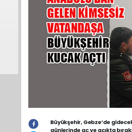
Büyükşehir, Gebze’de gidece
günlerinde aç ve açıkta bıra