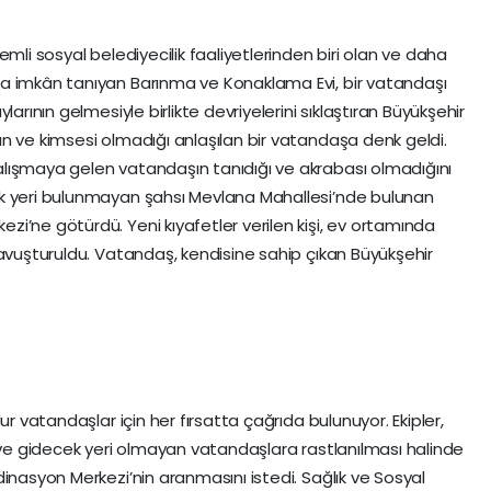
mli sosyal belediyecilik faaliyetlerinden biri olan ve daha
a imkân tanıyan Barınma ve Konaklama Evi, bir vatandaşı
arının gelmesiyle birlikte devriyelerini sıklaştıran Büyükşehir
n ve kimsesi olmadığı anlaşılan bir vatandaşa denk geldi.
lışmaya gelen vatandaşın tanıdığı ve akrabası olmadığını
k yeri bulunmayan şahsı Mevlana Mahallesi’nde bulunan
i’ne götürdü. Yeni kıyafetler verilen kişi, ev ortamında
kavuşturuldu. Vatandaş, kendisine sahip çıkan Büyükşehir
ur vatandaşlar için her fırsatta çağrıda bulunuyor. Ekipler,
z ve gidecek yeri olmayan vatandaşlara rastlanılması halinde
inasyon Merkezi’nin aranmasını istedi. Sağlık ve Sosyal