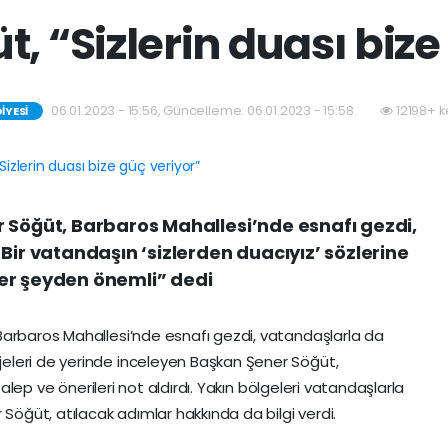
, “Sizlerin duası bize
06.01.2023 - 15:56, Güncelleme: 06.01.2023 - 15:58
12198+ k
IYESI
 Söğüt, Barbaros Mahallesi’nde esnafı gezdi,
Bir vatandaşın ‘sizlerden duacıyız’ sözlerine
 her şeyden önemli” dedi
Barbaros Mahallesi’nde esnafı gezdi, vatandaşlarla da
eleri de yerinde inceleyen Başkan Şener Söğüt,
 talep ve önerileri not aldırdı. Yakın bölgeleri vatandaşlarla
 Söğüt, atılacak adımlar hakkında da bilgi verdi.