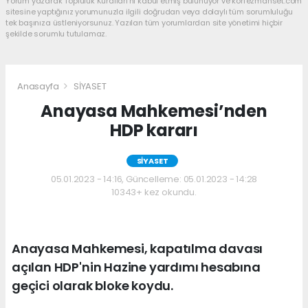
Yorum yazarak Topluluk Kuralları’nı kabul etmiş bulunuyor ve korfezmanset.com
sitesine yaptığınız yorumunuzla ilgili doğrudan veya dolaylı tüm sorumluluğu
tek başınıza üstleniyorsunuz. Yazılan tüm yorumlardan site yönetimi hiçbir
şekilde sorumlu tutulamaz.
Anasayfa
SİYASET
Anayasa Mahkemesi’nden
HDP kararı
SİYASET
05.01.2023 - 14:16, Güncelleme: 05.01.2023 - 14:28
10343+ kez okundu.
Anayasa Mahkemesi, kapatılma davası
açılan HDP'nin Hazine yardımı hesabına
geçici olarak bloke koydu.