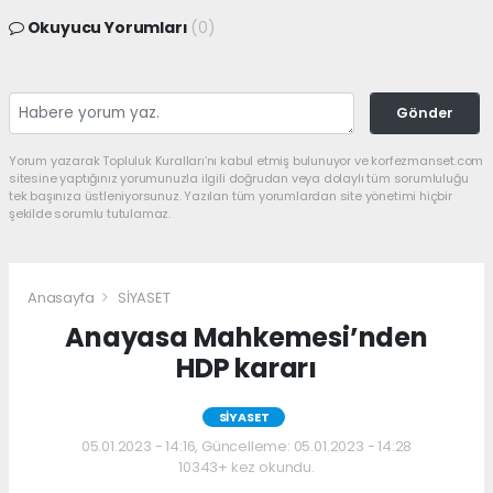
Okuyucu Yorumları
(0)
Gönder
Yorum yazarak Topluluk Kuralları’nı kabul etmiş bulunuyor ve korfezmanset.com
sitesine yaptığınız yorumunuzla ilgili doğrudan veya dolaylı tüm sorumluluğu
tek başınıza üstleniyorsunuz. Yazılan tüm yorumlardan site yönetimi hiçbir
şekilde sorumlu tutulamaz.
Anasayfa
SİYASET
Anayasa Mahkemesi’nden
HDP kararı
SİYASET
05.01.2023 - 14:16, Güncelleme: 05.01.2023 - 14:28
10343+ kez okundu.