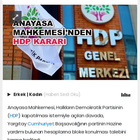
Erkek
|
Kadın
(Haberi Sesli Oku)
Anayasa Mahkemesi, Halkların Demokratik Partisinin
(
HDP
) kapatılması istemiyle açılan davada,
Yargıtay
Cumhuriyet
Başsavcılığının partinin Hazine
yardımı bulunan hesaplarına bloke konulması talebini
karara bağladı.