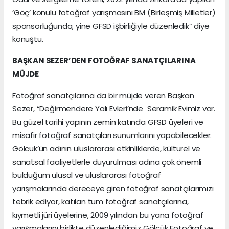
‘Göç’ konulu fotoğraf yarışmasını BM (Birleşmiş Milletler)
sponsorluğunda, yine GFSD işbirliğiyle düzenledik” diye
konuştu.
BAŞKAN SEZER’DEN FOTOĞRAF SANATÇILARINA
MÜJDE
Fotoğraf sanatçılarına da bir müjde veren Başkan
Sezer, “Değirmendere Yalı Evleri’nde Seramik Evimiz var.
Bu güzel tarihi yapının zemin katında GFSD üyeleri ve
misafir fotoğraf sanatçıları sunumlarını yapabilecekler.
Gölcük’ün adının uluslararası etkinliklerde, kültürel ve
sanatsal faaliyetlerle duyurulması adına çok önemli
bulduğum ulusal ve uluslararası fotoğraf
yarışmalarında dereceye giren fotoğraf sanatçılarımızı
tebrik ediyor, katılan tüm fotoğraf sanatçılarına,
kıymetli jüri üyelerine, 2009 yılından bu yana fotoğraf
yarışmalarını birlikte düzenlediğimiz Gölcük Fotoğraf ve