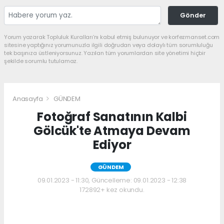
Gönder
Yorum yazarak Topluluk Kuralları’nı kabul etmiş bulunuyor ve korfezmanset.com
sitesine yaptığınız yorumunuzla ilgili doğrudan veya dolaylı tüm sorumluluğu
tek başınıza üstleniyorsunuz. Yazılan tüm yorumlardan site yönetimi hiçbir
şekilde sorumlu tutulamaz.
Anasayfa
GÜNDEM
Fotoğraf Sanatının Kalbi
Gölcük'te Atmaya Devam
Ediyor
GÜNDEM
09.01.2023 - 11:30, Güncelleme: 09.01.2023 - 12:38
172892+ kez okundu.