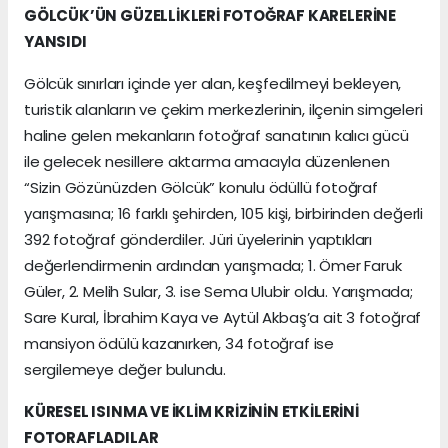
GÖLCÜK’ÜN GÜZELLİKLERİ FOTOĞRAF KARELERİNE
YANSIDI
Gölcük sınırları içinde yer alan, keşfedilmeyi bekleyen,
turistik alanların ve çekim merkezlerinin, ilçenin simgeleri
haline gelen mekanların fotoğraf sanatının kalıcı gücü
ile gelecek nesillere aktarma amacıyla düzenlenen
“Sizin Gözünüzden Gölcük” konulu ödüllü fotoğraf
yarışmasına; 16 farklı şehirden, 105 kişi, birbirinden değerli
392 fotoğraf gönderdiler. Jüri üyelerinin yaptıkları
değerlendirmenin ardından yarışmada; 1. Ömer Faruk
Güler, 2. Melih Sular, 3. ise Sema Ulubir oldu. Yarışmada;
Sare Kural, İbrahim Kaya ve Aytül Akbaş’a ait 3 fotoğraf
mansiyon ödülü kazanırken, 34 fotoğraf ise
sergilemeye değer bulundu.
KÜRESEL ISINMA VE İKLİM KRİZİNİN ETKİLERİNİ
FOTORAFLADILAR