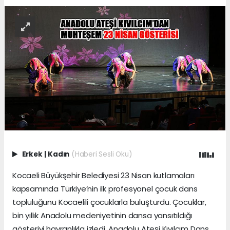
Erkek
|
Kadın
(Haberi Sesli Oku)
Kocaeli Büyükşehir Belediyesi 23 Nisan kutlamaları
kapsamında Türkiye’nin ilk profesyonel çocuk dans
topluluğunu Kocaelili çocuklarla buluşturdu. Çocuklar,
bin yıllık Anadolu medeniyetinin dansa yansıtıldığı
gösteriyi hayranlıkla izledi. Anadolu Ateşi Kıvılcım Dans