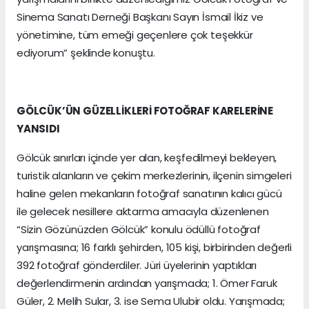
Sinema Sanatı Derneği Başkanı Sayın İsmail İkiz ve
yönetimine, tüm emeği geçenlere çok teşekkür
ediyorum” şeklinde konuştu.
GÖLCÜK’ÜN GÜZELLİKLERİ FOTOĞRAF KARELERİNE
YANSIDI
Gölcük sınırları içinde yer alan, keşfedilmeyi bekleyen,
turistik alanların ve çekim merkezlerinin, ilçenin simgeleri
haline gelen mekanların fotoğraf sanatının kalıcı gücü
ile gelecek nesillere aktarma amacıyla düzenlenen
“Sizin Gözünüzden Gölcük” konulu ödüllü fotoğraf
yarışmasına; 16 farklı şehirden, 105 kişi, birbirinden değerli
392 fotoğraf gönderdiler. Jüri üyelerinin yaptıkları
değerlendirmenin ardından yarışmada; 1. Ömer Faruk
Güler, 2. Melih Sular, 3. ise Sema Ulubir oldu. Yarışmada;