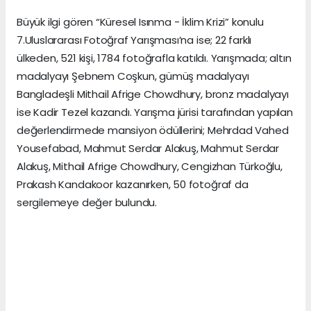
Büyük ilgi gören “Küresel Isınma - İklim Krizi” konulu
7.Uluslararası Fotoğraf Yarışması’na ise; 22 farklı
ülkeden, 521 kişi, 1784 fotoğrafla katıldı. Yarışmada; altın
madalyayı Şebnem Coşkun, gümüş madalyayı
Bangladeşli Mithail Afrige Chowdhury, bronz madalyayı
ise Kadir Tezel kazandı. Yarışma jürisi tarafından yapılan
değerlendirmede mansiyon ödüllerini; Mehrdad Vahed
Yousefabad, Mahmut Serdar Alakuş, Mahmut Serdar
Alakuş, Mithail Afrige Chowdhury, Cengizhan Türkoğlu,
Prakash Kandakoor kazanırken, 50 fotoğraf da
sergilemeye değer bulundu.