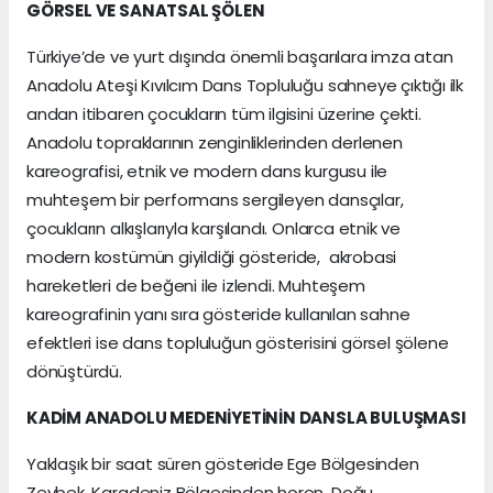
GÖRSEL VE SANATSAL ŞÖLEN
Türkiye’de ve yurt dışında önemli başarılara imza atan
Anadolu Ateşi Kıvılcım Dans Topluluğu sahneye çıktığı ilk
andan itibaren çocukların tüm ilgisini üzerine çekti.
Anadolu topraklarının zenginliklerinden derlenen
kareografisi, etnik ve modern dans kurgusu ile
muhteşem bir performans sergileyen dansçılar,
çocukların alkışlarıyla karşılandı. Onlarca etnik ve
modern kostümün giyildiği gösteride, akrobasi
hareketleri de beğeni ile izlendi. Muhteşem
kareografinin yanı sıra gösteride kullanılan sahne
efektleri ise dans topluluğun gösterisini görsel şölene
dönüştürdü.
KADİM ANADOLU MEDENİYETİNİN DANSLA BULUŞMASI
Yaklaşık bir saat süren gösteride Ege Bölgesinden
Zeybek, Karadeniz Bölgesinden horon, Doğu