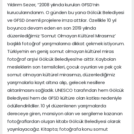
Yıldırım Sezer, “2008 yılında kurulan GFSD’nin
kurucularındanım. O günden bu yana Gölcük Belediyesi
ve GFSD önemli projelere imza attılar. Özellikle 10 yıl
boyunca devam eden en son 2019 yılında
düzenlediğimiz ‘Somut Olmayan Kültürel Mirasımız’
başlıklı fotoğraf yarışmalarına dikkat çekmek istiyorum.
Türkiye’nin en geniş somut olmayan kültürel miras
fotoğraf arşivi Gölcük Belediyesi’ne aittir. Kaybolan
mesleklerin son temsilcileri, çocuk oyunları ve pek çok
somut olmayan kültürel mirasımızı, düzenlediğimiz
yarışmalarla kayıt altına alıp, gelecek nesillere
aktarılmasını sağladık. UNESCO tarafından hem Gölcük
Belediyesi hem de GFSD kültüre olan katkısı nedeniyle
ödüllendirildiler. 10 yıl düzenlenen yarışmalarda
dereceye giren, mansiyon alan ve sergileme kazanan
fotoğraflardan oluşan kitabı Gölcük Belediyesi olarak
yayınlayacağız. Kitapta; fotoğrafa konu somut