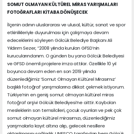
SOMUT OLMAYAN KÜLTÜREL MİRAS YARIŞMALARI
FOTOĞRAFLARI KİTABA DÖNÜŞECEK
İlçenin adının uluslararası ve ulusal, kültür, sanat ve spor
etkinlikleriyle duyurulması için çalışmaya devam
edeceklerini söyleyen Gölcük Belediye Başkanı Ali
Yıldırım Sezer, “2008 yılında kurulan GFSD’nin
kurucularındanım. O günden bu yana Gölcük Belediyesi
ve GFSD önemli projelere imza attılar. Özellikle 10 yıl
boyunca devam eden en son 2019 yılında
düzenlediğimiz ‘Somut Olmayan Kültürel Mirasımız’
başlıklı fotoğraf yarışmalarına dikkat çekmek istiyorum.
Türkiye’nin en geniş somut olmayan kültürel miras
fotoğraf arşivi Gölcük Belediyesi’ne aittir. Kaybolan
mesleklerin son temsilcileri, çocuk oyunları ve pek çok
somut olmayan kültürel mirasımızı, düzenlediğimiz
yarışmalarla kayıt altına alıp, gelecek nesillere
aktarılmasını sağladık. UNESCO tarafından hem Gölcük