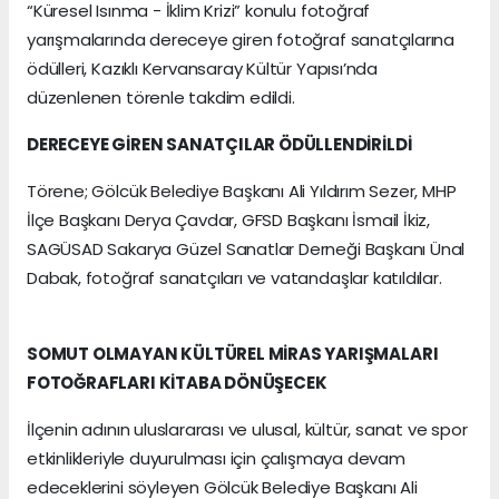
“Küresel Isınma - İklim Krizi” konulu fotoğraf
yarışmalarında dereceye giren fotoğraf sanatçılarına
ödülleri, Kazıklı Kervansaray Kültür Yapısı’nda
düzenlenen törenle takdim edildi.
DERECEYE GİREN SANATÇILAR ÖDÜLLENDİRİLDİ
Törene; Gölcük Belediye Başkanı Ali Yıldırım Sezer, MHP
İlçe Başkanı Derya Çavdar, GFSD Başkanı İsmail İkiz,
SAGÜSAD Sakarya Güzel Sanatlar Derneği Başkanı Ünal
Dabak, fotoğraf sanatçıları ve vatandaşlar katıldılar.
SOMUT OLMAYAN KÜLTÜREL MİRAS YARIŞMALARI
FOTOĞRAFLARI KİTABA DÖNÜŞECEK
İlçenin adının uluslararası ve ulusal, kültür, sanat ve spor
etkinlikleriyle duyurulması için çalışmaya devam
edeceklerini söyleyen Gölcük Belediye Başkanı Ali