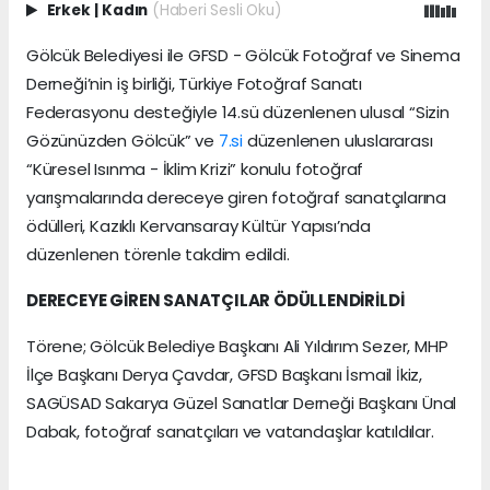
Erkek
|
Kadın
(Haberi Sesli Oku)
Gölcük Belediyesi ile GFSD - Gölcük Fotoğraf ve Sinema
Derneği’nin iş birliği, Türkiye Fotoğraf Sanatı
Federasyonu desteğiyle 14.sü düzenlenen ulusal “Sizin
Gözünüzden Gölcük” ve
7.si
düzenlenen uluslararası
“Küresel Isınma - İklim Krizi” konulu fotoğraf
yarışmalarında dereceye giren fotoğraf sanatçılarına
ödülleri, Kazıklı Kervansaray Kültür Yapısı’nda
düzenlenen törenle takdim edildi.
DERECEYE GİREN SANATÇILAR ÖDÜLLENDİRİLDİ
Törene; Gölcük Belediye Başkanı Ali Yıldırım Sezer, MHP
İlçe Başkanı Derya Çavdar, GFSD Başkanı İsmail İkiz,
SAGÜSAD Sakarya Güzel Sanatlar Derneği Başkanı Ünal
Dabak, fotoğraf sanatçıları ve vatandaşlar katıldılar.