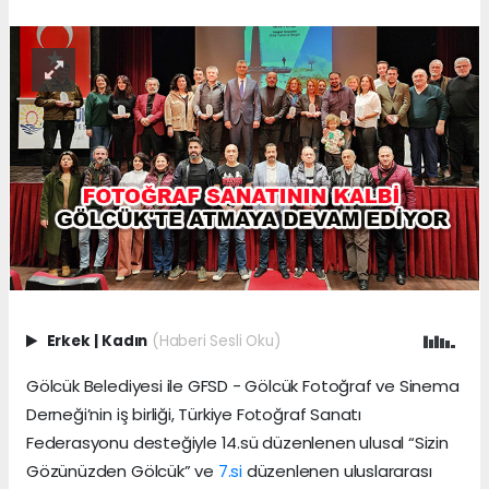
Erkek
|
Kadın
(Haberi Sesli Oku)
Gölcük Belediyesi ile GFSD - Gölcük Fotoğraf ve Sinema
Derneği’nin iş birliği, Türkiye Fotoğraf Sanatı
Federasyonu desteğiyle 14.sü düzenlenen ulusal “Sizin
Gözünüzden Gölcük” ve
7.si
düzenlenen uluslararası