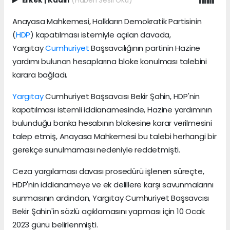
Erkek
|
Kadın
(Haberi Sesli Oku)
Anayasa Mahkemesi, Halkların Demokratik Partisinin
(
HDP
) kapatılması istemiyle açılan davada,
Yargıtay
Cumhuriyet
Başsavcılığının partinin Hazine
yardımı bulunan hesaplarına bloke konulması talebini
karara bağladı.
Yargıtay
Cumhuriyet Başsavcısı Bekir Şahin, HDP'nin
kapatılması istemli iddianamesinde, Hazine yardımının
bulunduğu banka hesabının blokesine karar verilmesini
talep etmiş, Anayasa Mahkemesi bu talebi herhangi bir
gerekçe sunulmaması nedeniyle reddetmişti.
Ceza yargılaması davası prosedürü işlenen süreçte,
HDP'nin iddianameye ve ek delillere karşı savunmalarını
sunmasının ardından, Yargıtay Cumhuriyet Başsavcısı
Bekir Şahin'in sözlü açıklamasını yapması için 10 Ocak
2023 günü belirlenmişti.