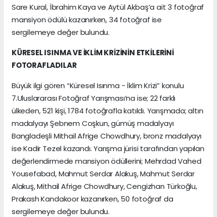
Sare Kural, İbrahim Kaya ve Aytül Akbaş’a ait 3 fotoğraf
mansiyon ödülü kazanırken, 34 fotoğraf ise
sergilemeye değer bulundu.
KÜRESEL ISINMA VE İKLİM KRİZİNİN ETKİLERİNİ
FOTORAFLADILAR
Büyük ilgi gören “Küresel Isınma - İklim Krizi” konulu
7.Uluslararası Fotoğraf Yarışması’na ise; 22 farklı
ülkeden, 521 kişi, 1784 fotoğrafla katıldı. Yarışmada; altın
madalyayı Şebnem Coşkun, gümüş madalyayı
Bangladeşli Mithail Afrige Chowdhury, bronz madalyayı
ise Kadir Tezel kazandı. Yarışma jürisi tarafından yapılan
değerlendirmede mansiyon ödüllerini; Mehrdad Vahed
Yousefabad, Mahmut Serdar Alakuş, Mahmut Serdar
Alakuş, Mithail Afrige Chowdhury, Cengizhan Türkoğlu,
Prakash Kandakoor kazanırken, 50 fotoğraf da
sergilemeye değer bulundu.