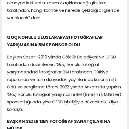
olmayan kültürel mirasımız açıklanacağı gibi, kim
tarafından, hangi tarihte ve nerede çekildiği bilgileri de
yer alacak” dedi.
GÖÇ KONULU ULUSLARARASI FOTOĞRAFLAR
YARIŞMASINA BM SPONSOR OLDU
Başkan Sezer: “2019 yılında Gölcük Belediyesi ve GFSD
tarafından düzenlenen ‘Göç’ konulu fotoğraf
yarışmasındaki fotoğraflar BM tarafından, Türkiye
raporunda ve tüm dünyadaki yayınlarında kullanılmıştı.
Ödül ve sergileme töreni, 2022 yılında Ankara’da yapılan
‘Göç’ konulu fotoğraf yarışmasını BM (Birleşmiş Milletler)
sponsorluğunda, yine GFSD işbirliğiyle düzenledik” diye
konuştu.
BAŞKAN SEZER’DEN FOTOĞRAF SANATÇILARINA
MÜJDE