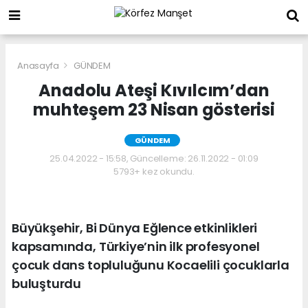
Anasayfa
GÜNDEM
Anadolu Ateşi Kıvılcım’dan
muhteşem 23 Nisan gösterisi
GÜNDEM
25.04.2022 - 15:58, Güncelleme: 26.11.2022 - 01:09
5793+ kez okundu.
Büyükşehir, Bi Dünya Eğlence etkinlikleri
kapsamında, Türkiye’nin ilk profesyonel
çocuk dans topluluğunu Kocaelili çocuklarla
buluşturdu