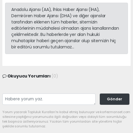
Anadolu Ajansı (AA), İhlas Haber Ajansı (İHA),
Demirören Haber Ajansı (DHA) ve diğer ajanslar
tarafından eklenen tüm haberler, sitemizin
editörlerinin müdahalesi olmadan ajans kanallarından
çekilmektedir. Bu haberlerde yer alan hukuki
muhataplar haberi geçen ajanslar olup sitemizin hiç
bir editörü sorumlu tutulamaz...
Okuyucu Yorumları
(0)
Gönder
Yorum yazarak Topluluk Kuralları’nı kabul etmiş bulunuyor ve korfezmanset.com
sitesine yaptığınız yorumunuzla ilgili doğrudan veya dolaylı tüm sorumluluğu
tek başınıza üstleniyorsunuz. Yazılan tüm yorumlardan site yönetimi hiçbir
şekilde sorumlu tutulamaz.