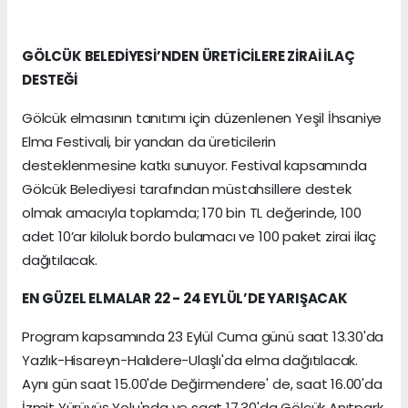
GÖLCÜK BELEDİYESİ’NDEN ÜRETİCİLERE ZİRAİ İLAÇ
DESTEĞİ
Gölcük elmasının tanıtımı için düzenlenen Yeşil İhsaniye
Elma Festivali, bir yandan da üreticilerin
desteklenmesine katkı sunuyor. Festival kapsamında
Gölcük Belediyesi tarafından müstahsillere destek
olmak amacıyla toplamda; 170 bin TL değerinde, 100
adet 10’ar kiloluk bordo bulamacı ve 100 paket zirai ilaç
dağıtılacak.
EN GÜZEL ELMALAR 22 - 24 EYLÜL’DE YARIŞACAK
Program kapsamında 23 Eylül Cuma günü saat 13.30'da
Yazlık-Hisareyn-Halıdere-Ulaşlı'da elma dağıtılacak.
Aynı gün saat 15.00'de Değirmendere' de, saat 16.00'da
İzmit Yürüyüş Yolu'nda ve saat 17.30'da Gölcük Anıtpark,