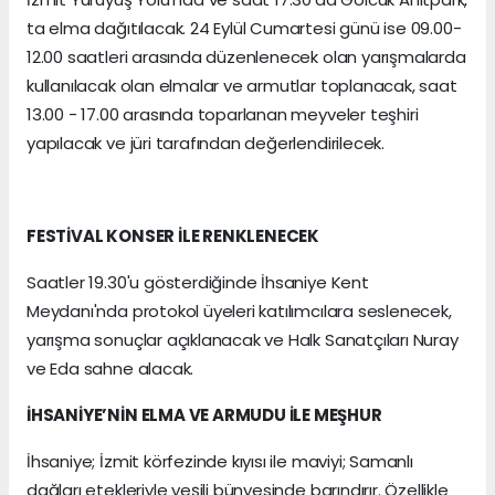
ta elma dağıtılacak. 24 Eylül Cumartesi günü ise 09.00-
12.00 saatleri arasında düzenlenecek olan yarışmalarda
kullanılacak olan elmalar ve armutlar toplanacak, saat
13.00 - 17.00 arasında toparlanan meyveler teşhiri
yapılacak ve jüri tarafından değerlendirilecek.
FESTİVAL KONSER İLE RENKLENECEK
Saatler 19.30'u gösterdiğinde İhsaniye Kent
Meydanı'nda protokol üyeleri katılımcılara seslenecek,
yarışma sonuçlar açıklanacak ve Halk Sanatçıları Nuray
ve Eda sahne alacak.
İHSANİYE’NİN ELMA VE ARMUDU İLE MEŞHUR
İhsaniye; İzmit körfezinde kıyısı ile maviyi; Samanlı
dağları etekleriyle yeşili bünyesinde barındırır. Özellikle