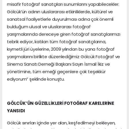
misafir fotoğraf sanatçıları sunumlarını yapabilecekler.
Gölcük’ün adının uluslararası etkinliklerde, kültürel ve
sanatsal faaliyetlerle duyurulması adına çok önemli
bulduğum ulusal ve uluslararası fotoğraf
yarışmalarında dereceye giren fotoğraf sanatçılarımızı
tebrik ediyor, katılan tüm fotoğraf sanatçılarına,
kıymetli jüri üyelerine, 2009 yılından bu yana fotoğraf
yarışmalarını birlikte düzenlediğimiz Gölcük Fotoğraf ve
Sinema Sanatı Derneği Başkanı Sayın İsmail İkiz ve
yönetimine, tüm emeği geçenlere çok teşekkür
ediyorum” şeklinde konuştu.
GÖLCÜK’ÜN GÜZELLİKLERİ FOTOĞRAF KARELERİNE
YANSIDI
Gölcük sınırları içinde yer alan, keşfedilmeyi bekleyen,