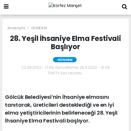
Anasayfa
GÜNDEM
28. Yeşil İhsaniye Elma Festivali
Başlıyor
GÜNDEM
22.09.2022 - 17:39, Güncelleme: 26.11.2022 - 01:09
5907+ kez okundu.
Gölcük Belediyesi’nin İhsaniye elmasını
tanıtarak, üreticileri desteklediği ve en iyi
elma yetiştiricilerinin belirleneceği 28. Yeşil
İhsaniye Elma Festivali başlıyor.