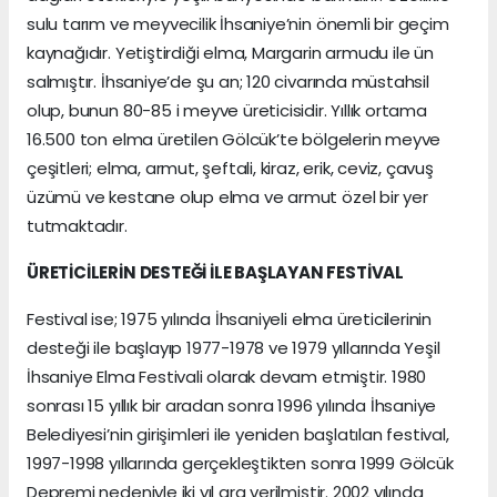
sulu tarım ve meyvecilik İhsaniye’nin önemli bir geçim
kaynağıdır. Yetiştirdiği elma, Margarin armudu ile ün
salmıştır. İhsaniye’de şu an; 120 civarında müstahsil
olup, bunun 80-85 i meyve üreticisidir. Yıllık ortama
16.500 ton elma üretilen Gölcük’te bölgelerin meyve
çeşitleri; elma, armut, şeftali, kiraz, erik, ceviz, çavuş
üzümü ve kestane olup elma ve armut özel bir yer
tutmaktadır.
ÜRETİCİLERİN DESTEĞİ İLE BAŞLAYAN FESTİVAL
Festival ise; 1975 yılında İhsaniyeli elma üreticilerinin
desteği ile başlayıp 1977-1978 ve 1979 yıllarında Yeşil
İhsaniye Elma Festivali olarak devam etmiştir. 1980
sonrası 15 yıllık bir aradan sonra 1996 yılında İhsaniye
Belediyesi’nin girişimleri ile yeniden başlatılan festival,
1997-1998 yıllarında gerçekleştikten sonra 1999 Gölcük
Depremi nedeniyle iki yıl ara verilmiştir. 2002 yılında