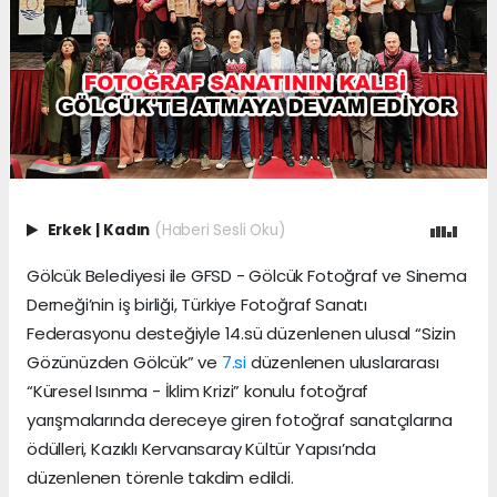
Erkek
|
Kadın
(Haberi Sesli Oku)
Gölcük Belediyesi ile GFSD - Gölcük Fotoğraf ve Sinema
Derneği’nin iş birliği, Türkiye Fotoğraf Sanatı
Federasyonu desteğiyle 14.sü düzenlenen ulusal “Sizin
Gözünüzden Gölcük” ve
7.si
düzenlenen uluslararası
“Küresel Isınma - İklim Krizi” konulu fotoğraf
yarışmalarında dereceye giren fotoğraf sanatçılarına
ödülleri, Kazıklı Kervansaray Kültür Yapısı’nda
düzenlenen törenle takdim edildi.