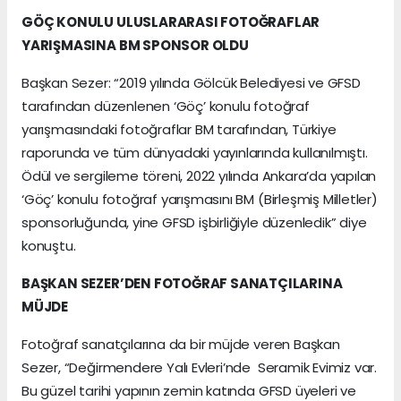
GÖÇ KONULU ULUSLARARASI FOTOĞRAFLAR
YARIŞMASINA BM SPONSOR OLDU
Başkan Sezer: “2019 yılında Gölcük Belediyesi ve GFSD
tarafından düzenlenen ‘Göç’ konulu fotoğraf
yarışmasındaki fotoğraflar BM tarafından, Türkiye
raporunda ve tüm dünyadaki yayınlarında kullanılmıştı.
Ödül ve sergileme töreni, 2022 yılında Ankara’da yapılan
‘Göç’ konulu fotoğraf yarışmasını BM (Birleşmiş Milletler)
sponsorluğunda, yine GFSD işbirliğiyle düzenledik” diye
konuştu.
BAŞKAN SEZER’DEN FOTOĞRAF SANATÇILARINA
MÜJDE
Fotoğraf sanatçılarına da bir müjde veren Başkan
Sezer, “Değirmendere Yalı Evleri’nde Seramik Evimiz var.
Bu güzel tarihi yapının zemin katında GFSD üyeleri ve