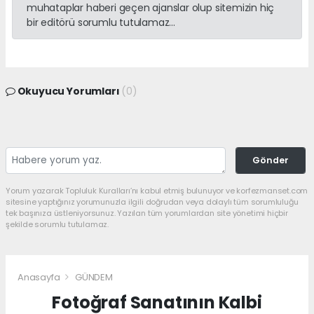
muhataplar haberi geçen ajanslar olup sitemizin hiç
bir editörü sorumlu tutulamaz...
Okuyucu Yorumları
(0)
Gönder
Yorum yazarak Topluluk Kuralları’nı kabul etmiş bulunuyor ve korfezmanset.com
sitesine yaptığınız yorumunuzla ilgili doğrudan veya dolaylı tüm sorumluluğu
tek başınıza üstleniyorsunuz. Yazılan tüm yorumlardan site yönetimi hiçbir
şekilde sorumlu tutulamaz.
Anasayfa
GÜNDEM
Fotoğraf Sanatının Kalbi