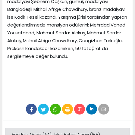
madalyayı Şebnem Coşkun, gümüş madalyayı
Bangladeşli Mithail Afrige Chowdhury, bronz madalyayı
ise Kadir Tezel kazandı. Yarışma jürisi tarafından yapılan
değerlendirmede mansiyon ödüllerini; Mehrdad Vahed
Yousefabad, Mahmut Serdar Alakuş, Mahmut Serdar
Alakuş, Mithail Afrige Chowdhury, Cengizhan Türkoğlu,
Prakash Kandakoor kazanırken, 50 fotoğraf da
sergilemeye değer bulundu.
Anadolu Ajansı (AA), İhlas Haber Ajansı (İHA),