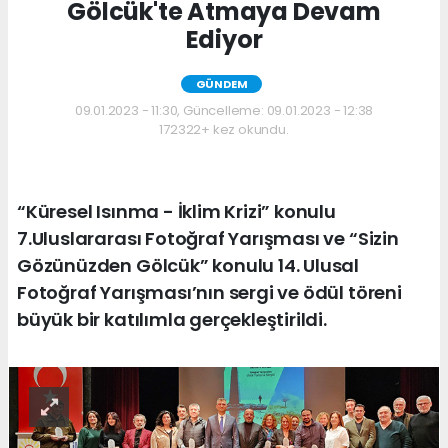
Gölcük'te Atmaya Devam
Ediyor
GÜNDEM
09.01.2023 - 11:30, Güncelleme: 09.01.2023 - 12:38
172322+ kez okundu.
“Küresel Isınma - İklim Krizi” konulu
7.Uluslararası Fotoğraf Yarışması ve “Sizin
Gözünüzden Gölcük” konulu 14. Ulusal
Fotoğraf Yarışması’nın sergi ve ödül töreni
büyük bir katılımla gerçekleştirildi.