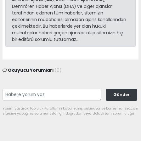
Demirören Haber Ajansı (DHA) ve diğer ajanslar
tarafından eklenen tüm haberler, sitemizin
editörlerinin müdahalesi olmadan ajans kanallarından
çekilmektedir. Bu haberlerde yer alan hukuki
muhataplar haberi geçen ajanslar olup sitemizin hiç
bir editörü sorumlu tutulamaz...
Okuyucu Yorumları
(0)
Gönder
Yorum yazarak Topluluk Kuralları’nı kabul etmiş bulunuyor ve korfezmanset.com
sitesine yaptığınız yorumunuzla ilgili doğrudan veya dolaylı tüm sorumluluğu
tek başınıza üstleniyorsunuz. Yazılan tüm yorumlardan site yönetimi hiçbir
şekilde sorumlu tutulamaz.