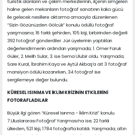
turistik alanların ve çekim merkezlerinin, ilçenin simgeleri
haline gelen mekanların fotoğraf sanatının kalıcı gücü
ile gelecek nesillere aktarma amacıyla düzenlenen
“Sizin Gözünüzden Gölcük” konulu ödüllü fotoğraf
yarışmasına; 16 farklı şehirden, 105 kişi, birbirinden değerli
392 fotoğraf gönderdiler. Jüri üyelerinin yaptıkları
değerlendirmenin ardından yarışmada; 1. Ömer Faruk
Güler, 2. Melih Sular, 3. ise Sema Ulubir oldu. Yarışmada;
Sare Kural, İbrahim Kaya ve Aytül Akbaş’a ait 3 fotoğraf
mansiyon ödülü kazanırken, 34 fotoğraf ise
sergilemeye değer bulundu.
KÜRESEL ISINMA VE İKLİM KRİZİNİN ETKİLERİNİ
FOTORAFLADILAR
Büyük ilgi gören “Küresel Isınma - İklim Krizi” konulu
7.Uluslararası Fotoğraf Yarışması’na ise; 22 farklı
ülkeden, 521 kişi, 1784 fotoğrafla katıldı. Yarışmada; altın