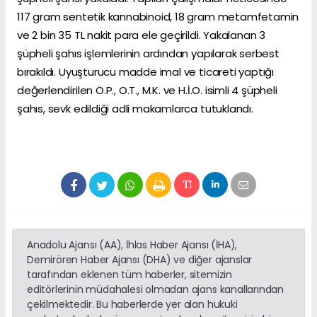
117 gram sentetik kannabinoid, 18 gram metamfetamin
ve 2 bin 35 TL nakit para ele geçirildi. Yakalanan 3
şüpheli şahıs işlemlerinin ardından yapılarak serbest
bırakıldı. Uyuşturucu madde imal ve ticareti yaptığı
değerlendirilen Ö.P., O.T., M.K. ve H.İ.O. isimli 4 şüpheli
şahıs, sevk edildiği adli makamlarca tutuklandı.
Anadolu Ajansı (AA), İhlas Haber Ajansı (İHA),
Demirören Haber Ajansı (DHA) ve diğer ajanslar
tarafından eklenen tüm haberler, sitemizin
editörlerinin müdahalesi olmadan ajans kanallarından
çekilmektedir. Bu haberlerde yer alan hukuki