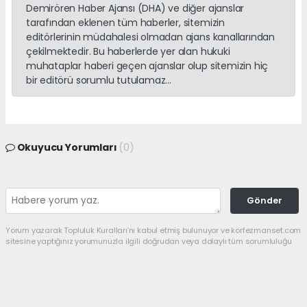
Demirören Haber Ajansı (DHA) ve diğer ajanslar
tarafından eklenen tüm haberler, sitemizin
editörlerinin müdahalesi olmadan ajans kanallarından
çekilmektedir. Bu haberlerde yer alan hukuki
muhataplar haberi geçen ajanslar olup sitemizin hiç
bir editörü sorumlu tutulamaz...
Okuyucu Yorumları
(0)
Gönder
Yorum yazarak Topluluk Kuralları’nı kabul etmiş bulunuyor ve korfezmanset.com
sitesine yaptığınız yorumunuzla ilgili doğrudan veya dolaylı tüm sorumluluğu
tek başınıza üstleniyorsunuz. Yazılan tüm yorumlardan site yönetimi hiçbir
şekilde sorumlu tutulamaz.