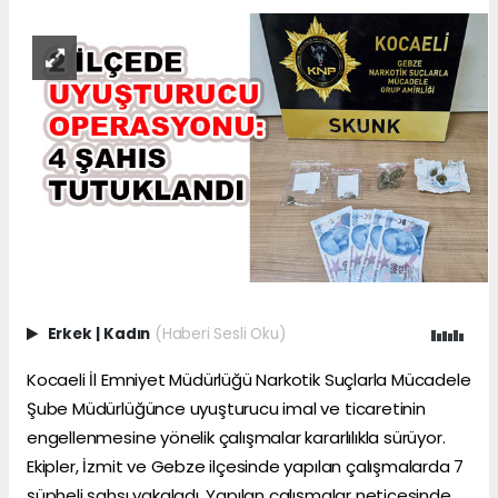
Erkek
|
Kadın
(Haberi Sesli Oku)
Kocaeli
İl Emniyet Müdürlüğü Narkotik Suçlarla Mücadele
Şube Müdürlüğünce uyuşturucu imal ve ticaretinin
engellenmesine yönelik çalışmalar kararlılıkla sürüyor.
Ekipler,
İzmit
ve
Gebze
ilçesinde yapılan çalışmalarda 7
şüpheli şahsı yakaladı. Yapılan çalışmalar neticesinde