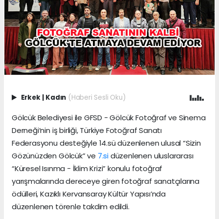
Erkek
|
Kadın
(Haberi Sesli Oku)
Gölcük Belediyesi ile GFSD - Gölcük Fotoğraf ve Sinema
Derneği’nin iş birliği, Türkiye Fotoğraf Sanatı
Federasyonu desteğiyle 14.sü düzenlenen ulusal “Sizin
Gözünüzden Gölcük” ve
7.si
düzenlenen uluslararası
“Küresel Isınma - İklim Krizi” konulu fotoğraf
yarışmalarında dereceye giren fotoğraf sanatçılarına
ödülleri, Kazıklı Kervansaray Kültür Yapısı’nda
düzenlenen törenle takdim edildi.