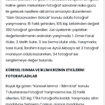
haline gelen mekanların fotoğraf sanatının kalıcı gücü
ile gelecek nesillere aktarma amacıyla düzenlenen
“Sizin Gözünüzden Gölcük” konulu ödüllü fotoğraf
yarışmasına; 16 farklı şehirden, 105 kişi, birbirinden değerli
392 fotoğraf gönderdiler. Jüri üyelerinin yaptıkları
değerlendirmenin ardından yarışmada; 1. Ömer Faruk
Güler, 2. Melih Sular, 3. ise Sema Ulubir oldu. Yarışmada;
Sare Kural, İbrahim Kaya ve Aytül Akbaş’a ait 3 fotoğraf
mansiyon ödülü kazanırken, 34 fotoğraf ise
sergilemeye değer bulundu.
KÜRESEL ISINMA VE İKLİM KRİZİNİN ETKİLERİNİ
FOTORAFLADILAR
Büyük ilgi gören “Küresel Isınma - İklim Krizi” konulu
7.Uluslararası Fotoğraf Yarışması’na ise; 22 farklı
ülkeden, 521 kişi, 1784 fotoğrafla katıldı. Yarışmada; altın
madalyayı Şebnem Coşkun, gümüş madalyayı