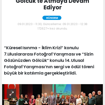
Gölcük'te Atmaya Devam
Ediyor
GÜNDEM
09.01.2023 - 11:30, Güncelleme: 09.01.2023 - 12:38
172627+ kez okundu.
“Küresel Isınma - İklim Krizi” konulu
7.Uluslararası Fotoğraf Yarışması ve “Sizin
Gözünüzden Gölcük” konulu 14. Ulusal
Fotoğraf Yarışması’nın sergi ve ödül töreni
büyük bir katılımla gerçekleştirildi.