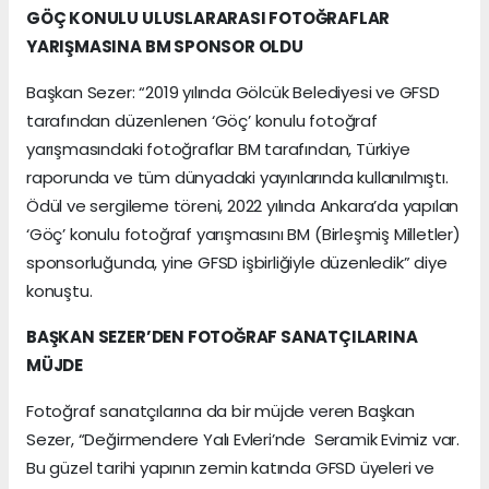
GÖÇ KONULU ULUSLARARASI FOTOĞRAFLAR
YARIŞMASINA BM SPONSOR OLDU
Başkan Sezer: “2019 yılında Gölcük Belediyesi ve GFSD
tarafından düzenlenen ‘Göç’ konulu fotoğraf
yarışmasındaki fotoğraflar BM tarafından, Türkiye
raporunda ve tüm dünyadaki yayınlarında kullanılmıştı.
Ödül ve sergileme töreni, 2022 yılında Ankara’da yapılan
‘Göç’ konulu fotoğraf yarışmasını BM (Birleşmiş Milletler)
sponsorluğunda, yine GFSD işbirliğiyle düzenledik” diye
konuştu.
BAŞKAN SEZER’DEN FOTOĞRAF SANATÇILARINA
MÜJDE
Fotoğraf sanatçılarına da bir müjde veren Başkan
Sezer, “Değirmendere Yalı Evleri’nde Seramik Evimiz var.
Bu güzel tarihi yapının zemin katında GFSD üyeleri ve