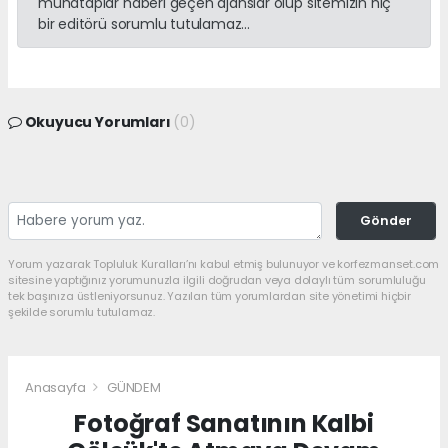
muhataplar haberi geçen ajanslar olup sitemizin hiç
bir editörü sorumlu tutulamaz...
Okuyucu Yorumları
(0)
Gönder
Yorum yazarak Topluluk Kuralları’nı kabul etmiş bulunuyor ve korfezmanset.com
sitesine yaptığınız yorumunuzla ilgili doğrudan veya dolaylı tüm sorumluluğu
tek başınıza üstleniyorsunuz. Yazılan tüm yorumlardan site yönetimi hiçbir
şekilde sorumlu tutulamaz.
Anasayfa
GÜNDEM
Fotoğraf Sanatının Kalbi