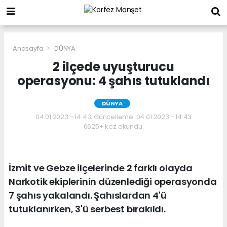
Anasayfa
DÜNYA
2 ilçede uyuşturucu
operasyonu: 4 şahıs tutuklandı
DÜNYA
04.01.2023 - 14:43, Güncelleme: 04.01.2023 - 14:43
6625+ kez okundu.
İzmit ve Gebze ilçelerinde 2 farklı olayda
Narkotik ekiplerinin düzenlediği operasyonda
7 şahıs yakalandı. Şahıslardan 4'ü
tutuklanırken, 3'ü serbest bırakıldı.