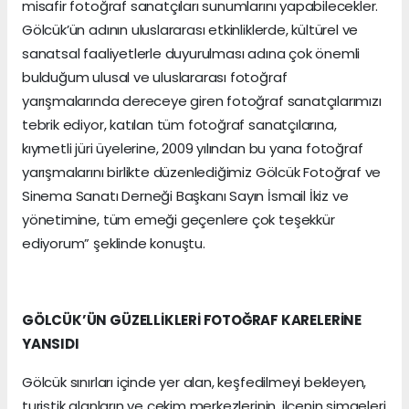
misafir fotoğraf sanatçıları sunumlarını yapabilecekler.
Gölcük’ün adının uluslararası etkinliklerde, kültürel ve
sanatsal faaliyetlerle duyurulması adına çok önemli
bulduğum ulusal ve uluslararası fotoğraf
yarışmalarında dereceye giren fotoğraf sanatçılarımızı
tebrik ediyor, katılan tüm fotoğraf sanatçılarına,
kıymetli jüri üyelerine, 2009 yılından bu yana fotoğraf
yarışmalarını birlikte düzenlediğimiz Gölcük Fotoğraf ve
Sinema Sanatı Derneği Başkanı Sayın İsmail İkiz ve
yönetimine, tüm emeği geçenlere çok teşekkür
ediyorum” şeklinde konuştu.
GÖLCÜK’ÜN GÜZELLİKLERİ FOTOĞRAF KARELERİNE
YANSIDI
Gölcük sınırları içinde yer alan, keşfedilmeyi bekleyen,
turistik alanların ve çekim merkezlerinin, ilçenin simgeleri