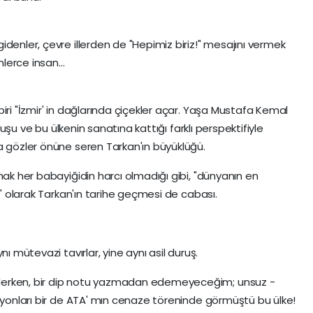
denler, çevre illerden de "Hepimiz biriz!" mesajını vermek
nlerce insan...
iri "İzmir' in dağlarında çiçekler açar. Yaşa Mustafa Kemal
uruşu ve bu ülkenin sanatına kattığı farklı perspektifiyle
a gözler önüne seren Tarkan'ın büyüklüğü.
mak her babayiğidin harcı olmadığı gibi, "dünyanın en
i" olarak Tarkan'ın tarihe geçmesi de cabası.
nı mütevazi tavırlar, yine aynı asil duruş.
derken, bir dip notu yazmadan edemeyeceğim; unsuz -
ilyonları bir de ATA' mın cenaze töreninde görmüştü bu ülke!