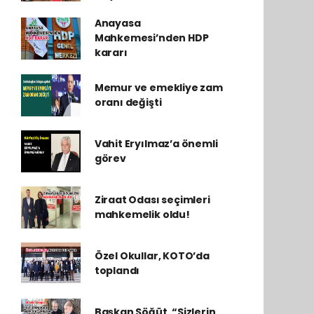
Anayasa
Mahkemesi’nden HDP
kararı
Memur ve emekliye zam
oranı değişti
Vahit Eryılmaz’a önemli
görev
Ziraat Odası seçimleri
mahkemelik oldu!
Özel Okullar, KOTO’da
toplandı
Başkan Söğüt, “Sizlerin