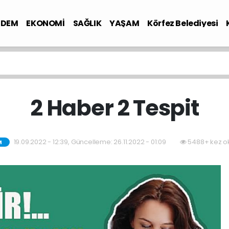
NDEM
EKONOMİ
SAĞLIK
YAŞAM
Körfez Belediyesi
2 Haber 2 Tespit
19.09.2022 - 12:39, Güncelleme: 26.11.2022 - 01:09
5488+ kez o
M