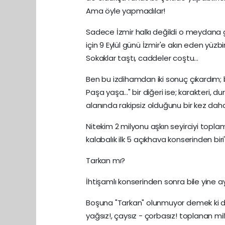
Ama öyle yapmadılar!
Sadece İzmir halkı değildi o meydana gi
için 9 Eylül günü İzmir'e akın eden yüzbi
Sokaklar taştı, caddeler coştu...
Ben bu izdihamdan iki sonuç çıkardım; b
Paşa yaşa..." bir diğeri ise; karakteri, d
alanında rakipsiz olduğunu bir kez dah
Nitekim 2 milyonu aşkın seyirciyi topla
kalabalık ilk 5 açıkhava konserinden bir
Tarkan mı?
İhtişamlı konserinden sonra bile yine ay
Boşuna "Tarkan" olunmuyor demek ki 
yağsız!, çaysız - çorbasız! toplanan m