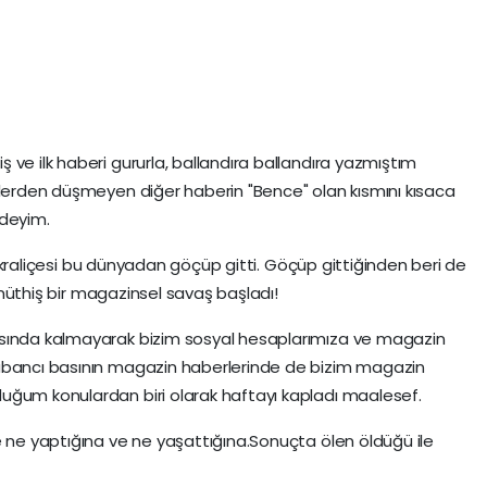
ve ilk haberi gururla, ballandıra ballandıra yazmıştım
tlerden düşmeyen diğer haberin "Bence" olan kısmını kısaca
ndeyim.
aki kraliçesi bu dünyadan göçüp gitti. Göçüp gittiğinden beri de
da müthiş bir magazinsel savaş başladı!
asında kalmayarak bizim sosyal hesaplarımıza ve magazin
yabancı basının magazin haberlerinde de bizim magazin
uğum konulardan biri olarak haftayı kapladı maalesef.
e ne yaptığına ve ne yaşattığına.Sonuçta ölen öldüğü ile