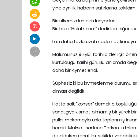
yine aynı iki haberin satırlarına takıldım
Biri ülkemizden biri dünyadan.
Biri bize "Helal sana!" dedirten diğer
Lafı daha fazla uzatmadan öz konuya
Malumunuz 9 Eylül tarihi bizler için önemli
kurtulduğu tarihi gün. Bu anlamda değer
daha bir kıymetlendi.
Şüphesiz ki bu kıymetlenme durumu sırf
olması değildi!
Hatta salt "konser" demek o topluluğu ha
sanatçıya kısmet olmamış bir yürek birli
pulla, makarnayla unla toplanmış insanla
herbiri...Maksat sadece Tarkan' ı dinl
de oldukça rahat bir şekilde yapabilirle