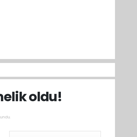
elik oldu!
undu.