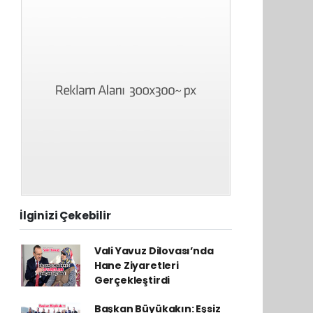
İlginizi Çekebilir
Vali Yavuz Dilovası’nda
Hane Ziyaretleri
Gerçekleştirdi
Başkan Büyükakın: Eşsiz