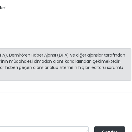
kın!
(İHA), Demirören Haber Ajansı (DHA) ve diğer ajanslar tarafından
erinin müdahalesi olmadan ajans kanallarından çekilmektedir.
r haberi geçen ajanslar olup sitemizin hiç bir editörü sorumlu
Gönder