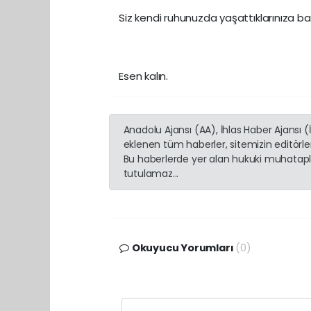
Siz kendi ruhunuzda yaşattıklarınıza ba
Esen kalın.
Anadolu Ajansı (AA), İhlas Haber Ajansı 
eklenen tüm haberler, sitemizin editörl
Bu haberlerde yer alan hukuki muhatapla
tutulamaz...
Okuyucu Yorumları
(0)