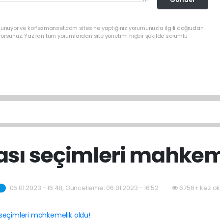
ulunuyor ve korfezmanset.com sitesine yaptığınız yorumunuzla ilgili doğrudan
yorsunuz. Yazılan tüm yorumlardan site yönetimi hiçbir şekilde sorumlu
ası seçimleri mahkem
06.01.2023 - 16:48, Güncelleme: 06.01.2023 - 16:52
6756+ kez ok