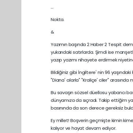
...
Nokta.
&
Yazımın başında 2 Haber 2 Tespit demiş 
yukarıdaki satırlarda. Şimdi ise manşe
yazıp yazımı nihayete erdirmek niyeti
Bildiğiniz gibi İngiltere' nin 96 yaşınd
"Diana' cılarla" "Kraliçe' ciler" arasın
Bu savaşın sözsel düellosu yabancı b
dünyamıza da sıçradı. Takip ettiğim 
basınında da son derece gereksiz buld
Ey millet! Boşverin geçmişte kimin kim
kalıyor ve hayat devam ediyor.