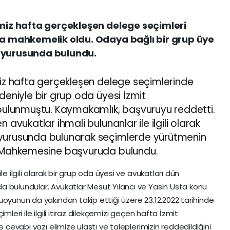
imiz hafta gerçekleşen delege seçimleri
la mahkemelik oldu. Odaya bağlı bir grup üye
duyurusunda bulundu.
iz hafta gerçekleşen delege seçimlerinde
deniyle bir grup oda üyesi İzmit
ulunmuştu. Kaymakamlık, başvuruyu reddetti.
 avukatlar ihmali bulunanlar ile ilgili olarak
uyurusunda bulunarak seçimlerde yürütmenin
re Mahkemesine başvuruda bulundu.
e ilgili olarak bir grup oda üyesi ve avukatları dün
a bulundular. Avukatlar Mesut Yılancı ve Yasin Usta konu
uoyunun da yakından takip ettiği üzere 23.12.2022 tarihinde
mleri ile ilgili itiraz dilekçemizi geçen hafta İzmit
e cevabi yazı elimize ulaştı ve taleplerimizin reddedildiğini