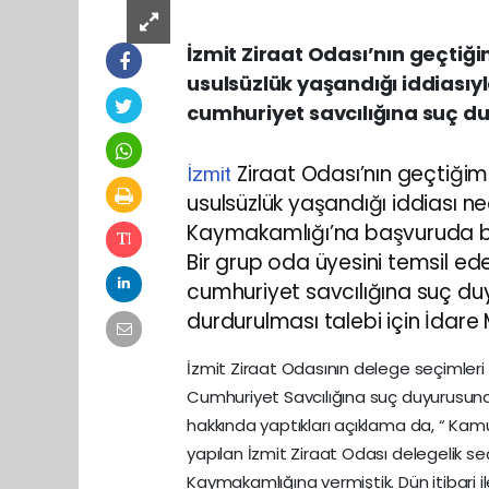
İzmit Ziraat Odası’nın geçtiğ
usulsüzlük yaşandığı iddiasıy
cumhuriyet savcılığına suç 
Ziraat Odası’nın geçtiğim
İzmit
usulsüzlük yaşandığı iddiası ne
Kaymakamlığı’na başvuruda b
Bir grup oda üyesini temsil eden
cumhuriyet savcılığına suç d
durdurulması talebi için İda
İzmit Ziraat Odasının delege seçimleri il
Cumhuriyet Savcılığına suç duyurusund
hakkında yaptıkları açıklama da, “ Kam
yapılan İzmit Ziraat Odası delegelik seçi
Kaymakamlığına vermiştik. Dün itibari il