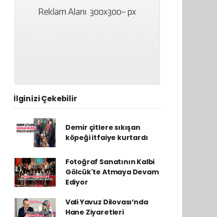
İlginizi Çekebilir
Demir çitlere sıkışan
köpeği itfaiye kurtardı
Fotoğraf Sanatının Kalbi
Gölcük'te Atmaya Devam
Ediyor
Vali Yavuz Dilovası’nda
Hane Ziyaretleri