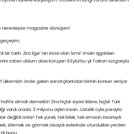
.
i ise neredeyse magazine dönüşen!
 geçeyim;
 bir tarih. Zira Ege' nin incisi olan İzmir' imizin işgalden
ini zaten oldum olası koruyan 9 Eylül bu yıl Tarkan rüzgarıyla
 ülkemizin önde gelen sanatçılarından birinin konser veriyor
fife almak demektir! Zira hiçbir siyasi lidere, hiçbir Türk
ği vardı orada. 2 milyonu aşkın insan...Üstelik öyle parayla
r değildi onlar! Tek yürek, tek bilek, tek amacın insanıydı
emek, izlemek ve görmek olsaydı evlerinde oturdukları yerden
rdi bunu.