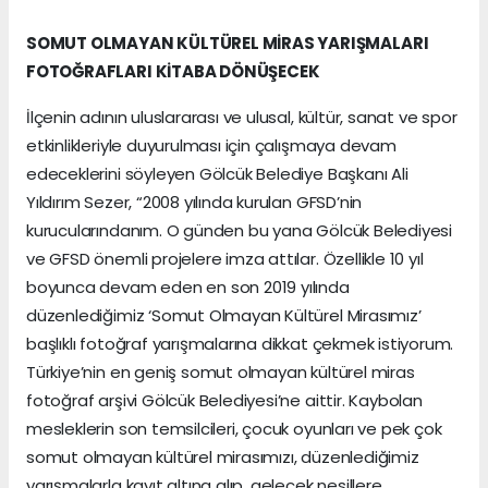
SOMUT OLMAYAN KÜLTÜREL MİRAS YARIŞMALARI
FOTOĞRAFLARI KİTABA DÖNÜŞECEK
İlçenin adının uluslararası ve ulusal, kültür, sanat ve spor
etkinlikleriyle duyurulması için çalışmaya devam
edeceklerini söyleyen Gölcük Belediye Başkanı Ali
Yıldırım Sezer, “2008 yılında kurulan GFSD’nin
kurucularındanım. O günden bu yana Gölcük Belediyesi
ve GFSD önemli projelere imza attılar. Özellikle 10 yıl
boyunca devam eden en son 2019 yılında
düzenlediğimiz ‘Somut Olmayan Kültürel Mirasımız’
başlıklı fotoğraf yarışmalarına dikkat çekmek istiyorum.
Türkiye’nin en geniş somut olmayan kültürel miras
fotoğraf arşivi Gölcük Belediyesi’ne aittir. Kaybolan
mesleklerin son temsilcileri, çocuk oyunları ve pek çok
somut olmayan kültürel mirasımızı, düzenlediğimiz
yarışmalarla kayıt altına alıp, gelecek nesillere