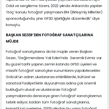
Ödül ve sergileme töreni, 2022 yılında Ankara’da yapılan
‘Göç’ konulu fotoğraf yarışmasını BM (Birleşmiş Milletler)
sponsorluğunda, yine GFSD işbirliğiyle düzenledik” diye
konuştu.
BAŞKAN SEZER’DEN FOTOĞRAF SANATÇILARINA
MÜJDE
Fotoğraf sanatçılarına da bir müjde veren Başkan
Sezer, “Değirmendere Yalı Evleri’nde Seramik Evimiz var.
Bu güzel tarihi yapının zemin katında GFSD üyeleri ve
misafir fotoğraf sanatçıları sunumlarını yapabilecekler.
Gölcük’ün adının uluslararası etkinliklerde, kültürel ve
sanatsal faaliyetlerle duyurulması adına çok önemli
bulduğum ulusal ve uluslararası fotoğraf
yarışmalarında dereceye giren fotoğraf sanatçılarımızı
tebrik ediyor, katılan tüm fotoğraf sanatçılarına,
kıymetli jüri üyelerine, 2009 yılından bu yana fotoğraf