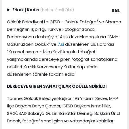
Erkek
|
Kadın
(Haberi Sesli Oku)
Gölcük Belediyesi ile GFSD - Gölcük Fotoğraf ve Sinema
Derneği’nin iş birliği, Türkiye Fotoğraf Sanatı
Federasyonu desteğiyle 14.sü düzenlenen ulusal “Sizin
Gözünüzden Gölcük” ve
7.si
düzenlenen uluslararası
“Küresel Isınma - İklim Krizi” konulu fotoğraf
yarışmalarında dereceye giren fotoğraf sanatçılarına
ödülleri, Kazıklı Kervansaray Kültür Yapısı’nda
düzenlenen törenle takdim edildi.
DERECEYE GİREN SANATÇILAR ÖDÜLLENDİRİLDİ
Törene; Gölcük Belediye Başkanı Ali Yıldırım Sezer, MHP
İlçe Başkanı Derya Çavdar, GFSD Başkanı İsmail İkiz,
SAGÜSAD Sakarya Güzel Sanatlar Derneği Başkanı Ünal
Dabak, fotoğraf sanatçıları ve vatandaşlar katıldılar.