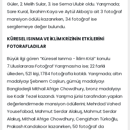
Güler, 2. Melih Sular, 3. ise Sema Ulubir oldu. Yarışmada;
Sare Kural, İbrahim Kaya ve Aytül Akbaş’a ait 3 fotoğraf
mansiyon ödülü kazanırken, 34 fotoğraf ise
sergilemeye değer bulundu.
KÜRESEL ISINMA VE İKLİM KRİZİNİN ETKİLERİNİ
FOTORAFLADILAR
Büyük ilgi gören “Küresel Isınma - İklim Krizi” konulu
7.Uluslararası Fotoğraf Yarışması’na ise; 22 farklı
ülkeden, 521 kişi, 1784 fotoğrafla katıldı. Yarışmada; altın
madalyayı Şebnem Coşkun, gümüş madalyayı
Bangladeşli Mithail Afrige Chowdhury, bronz madalyayı
ise Kadir Tezel kazandı. Yarışma jürisi tarafından yapılan
değerlendirmede mansiyon ödüllerini; Mehrdad Vahed
Yousefabad, Mahmut Serdar Alakuş, Mahmut Serdar
Alakuş, Mithail Afrige Chowdhury, Cengizhan Türkoğlu,
Prakash Kandakoor kazanırken, 50 fotoğraf da