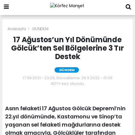
Anasayfa
GÜNDEM
17 Ağustos’un Yıl Dönümünde
Gölcük’ten Sel Bölgelerine 3 Tır
Destek
GÜNDEM
17.08.2021 - 23:29, Güncelleme: 26.11.2022 - 01:09
4317+ kez okundu.
Asrın felaketi 17 Ağustos Gölcük Depremi’nin
22.yıl dönümünde, Kastamonu ve Sinop’ta
yaşanan sel felaketi mağdurlarına destek
olmak amacıyla, Gölcüklüler tarafından