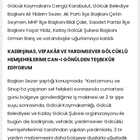
Gölcük Kaymakamı Cengiz Karabulut, Gölcük Belediye
Başkanı Ali Yıldırım Sezer, AK Parti İlçe Başkanı Çetin
Seymen, MHP İlçe Başkanı Bilal Çakır, Saadet Partisi İlçe
Başkanı Yaşar Yıldız, Kızılay Gölcük Şubesi Başkanı
Orman Barış ve vatandaşlar uğurlamaya katıldı.
KADİRŞİNAS, VEFAKÂR VE YARDIMSEVER GÖLCÜKLÜ
HEMŞEHRİLERİME CAN-I GÖNÜLDEN TEŞEKKÜR
EDİYORUM
Başkan Sezer yaptığı konuşmada: “Kastamonu ve
Sinop’ta yaşanan sel felaketi sonrasında cumartesi
günü bölgeye gönderdiğimiz iş makinesi ve 2 tır şişe
suyu sonrasında, Gölcük Kaymakamlığı, Gölcük
Belediyesi ve Kızılay Gölcük Şubesi organizasyonu ile
bugün de; kadirşinas, vefakâr, yardımsever Gölcüklü
hemşehrilerimiz tarafından yapılan yardımlarla, 3 tır
yardım malzemesini daha bölgeye dualarla uğurladık.