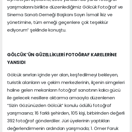
yarışmalarını birlikte düzenlediğimiz Gölcük Fotoğraf ve
Sinema Sanatı Derneği Başkanı Sayın İsmail İkiz ve
yönetimine, tüm emeği geçenlere çok teşekkür
ediyorum” şeklinde konuştu.
GÖLCÜK’ÜN GÜZELLİKLERİ FOTOĞRAF KARELERİNE
YANSIDI
Gölcük sınırları içinde yer alan, keşfedilmeyi bekleyen,
turistik alanların ve çekim merkezlerinin, ilçenin simgeleri
haline gelen mekanların fotoğraf sanatının kalıcı gücü
ile gelecek nesillere aktarma amacıyla düzenlenen
“Sizin Gözünüzden Gölcük” konulu ödüllü fotoğraf
yarışmasına; 16 farklı şehirden, 105 kişi, birbirinden değerli
392 fotoğraf gönderdiler. Jüri üyelerinin yaptıkları
değerlendirmenin ardından yarışmada; 1. Ömer Faruk