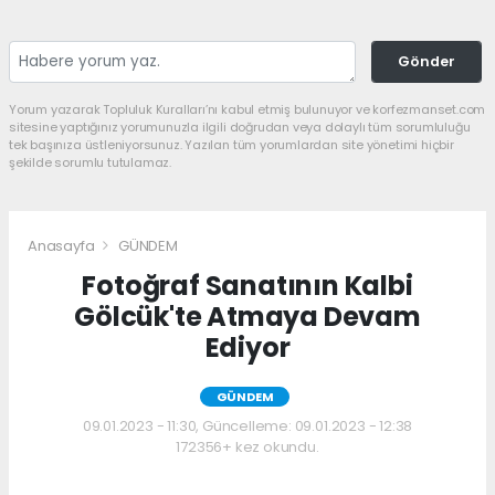
Gönder
Yorum yazarak Topluluk Kuralları’nı kabul etmiş bulunuyor ve korfezmanset.com
sitesine yaptığınız yorumunuzla ilgili doğrudan veya dolaylı tüm sorumluluğu
tek başınıza üstleniyorsunuz. Yazılan tüm yorumlardan site yönetimi hiçbir
şekilde sorumlu tutulamaz.
Anasayfa
GÜNDEM
Fotoğraf Sanatının Kalbi
Gölcük'te Atmaya Devam
Ediyor
GÜNDEM
09.01.2023 - 11:30, Güncelleme: 09.01.2023 - 12:38
172356+ kez okundu.