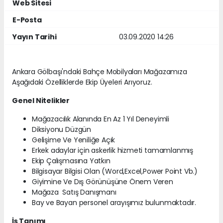
Web Sitesi
E-Posta
Yayın Tarihi
03.09.2020 14:26
Ankara Gölbaşı'ndaki Bahçe Mobilyaları Mağazamıza
Aşağıdaki Özelliklerde Ekip Üyeleri Arıyoruz.
Genel Nitelikler
Mağazacılık Alanında En Az 1 Yıl Deneyimli
Diksiyonu Düzgün
Gelişime Ve Yeniliğe Açık
Erkek adaylar için askerlik hizmeti tamamlanmış
Ekip Çalışmasına Yatkın
Bilgisayar Bilgisi Olan (Word,Excel,Power Point Vb.)
Giyimine Ve Dış Görünüşüne Önem Veren
Mağaza Satış Danışmanı
Bay ve Bayan personel arayışımız bulunmaktadır.
İş Tanımı