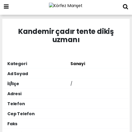
Kandemir çadır tente dikiş
uzmanı
Kategori
Sanayi
Ad Soyad
İl/İlçe
/
Adresi
Telefon
Cep Telefon
Faks